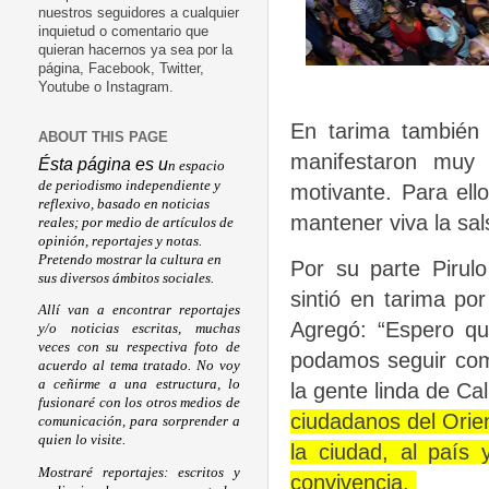
nuestros seguidores a cualquier
inquietud o comentario que
quieran hacernos ya sea por la
página, Facebook, Twitter,
Youtube o Instagram.
En tarima también 
ABOUT THIS PAGE
manifestaron muy 
Ésta página es u
n espacio
de periodismo independiente y
motivante. Para ell
reflexivo, basado en noticias
mantener viva la sal
reales; por medio de artículos de
opinión, reportajes y notas.
Pretendo mostrar la cultura en
Por su parte Pirul
sus diversos ámbitos sociales.
sintió en tarima po
Allí van a encontrar reportajes
Agregó: “Espero qu
y/o noticias escritas, muchas
veces con su respectiva foto de
podamos seguir comp
acuerdo al tema tratado. No voy
a ceñirme a una estructura, lo
la gente linda de Cal
fusionaré con los otros medios de
ciudadanos del Orien
comunicación, para sorprender a
quien lo visite.
la ciudad, al país 
Mostraré reportajes: escritos y
convivencia.