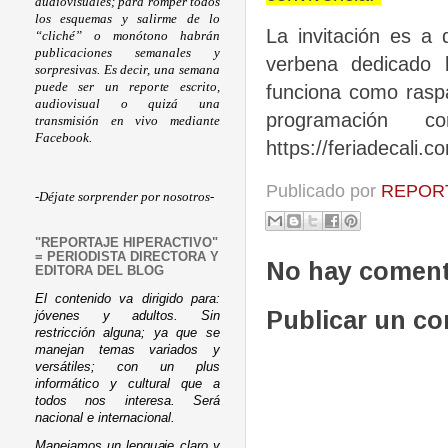
audiovisuales; para romper todos
los esquemas y salirme de lo
La invitación es a
“cliché” o monótono habrán
publicaciones semanales y
verbena dedicado 
sorpresivas. Es decir, una semana
puede ser un reporte escrito,
funciona como raspa
audiovisual o quizá una
programación 
transmisión en vivo mediante
Facebook.
https://feriadecali.
Publicado por
REPORT
-Déjate sorprender por nosotros-
"REPORTAJE HIPERACTIVO"
= PERIODISTA DIRECTORA Y
No hay coment
EDITORA DEL BLOG
El contenido va dirigido para:
Publicar un c
jóvenes y adultos. Sin
restricción alguna; ya que se
manejan temas variados y
versátiles; con un plus
informático y cultural que a
todos nos interesa. Será
nacional e internacional.
Manejamos un lenguaje claro y