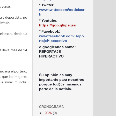
* Twitter:
s venas.
www.twitter.com/noticiasr
h
a y deportista; no
* Youtube:
título.
https://goo.gl/ipzgss
* Facebook:
l texto, debido a
www.facebook.com/Repo
rtajeHiperactivo
o googleanos como:
e lleva más de 14
REPORTAJE
HIPERACTIVO
no era el portero,
Su opinión es muy
a que los mejores
importante para nosotros
 a nivel mundial
porque tod@s hacemos
parte de la noticia.
CRONOGRAMA
►
2026
(9)