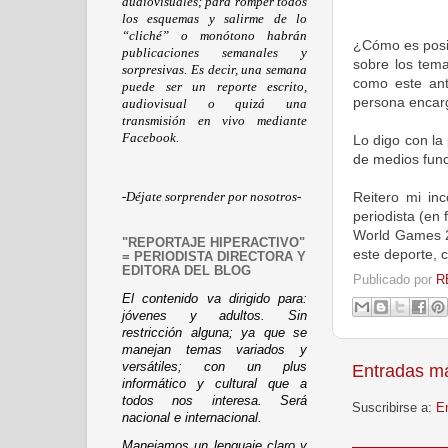
audiovisuales; para romper todos
los esquemas y salirme de lo
“cliché” o monótono habrán
¿Cómo es posib
publicaciones semanales y
sobre los tem
sorpresivas. Es decir, una semana
como este ant
puede ser un reporte escrito,
persona encarga
audiovisual o quizá una
transmisión en vivo mediante
Facebook.
Lo digo con la
de medios func
Reitero mi inc
-Déjate sorprender por nosotros-
periodista (en
World Games 20
"REPORTAJE HIPERACTIVO"
este deporte, c
= PERIODISTA DIRECTORA Y
EDITORA DEL BLOG
Publicado por
R
El contenido va dirigido para:
jóvenes y adultos. Sin
restricción alguna; ya que se
manejan temas variados y
versátiles; con un plus
Entradas má
informático y cultural que a
todos nos interesa. Será
Suscribirse a:
E
nacional e internacional.
Manejamos un lenguaje claro y