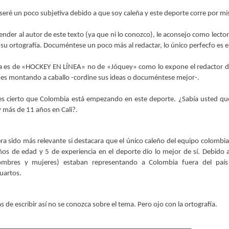
o seré un poco subjetiva debido a que soy caleña y este deporte corre por mi
ender al autor de este texto (ya que ni lo conozco), le aconsejo como lector
su ortografía. Documéntese un poco más al redactar, lo único perfecfo es el 
ada es de «HOCKEY EN LÍNEA» no de «Jóquey» como lo expone el redactor de
 es montando a caballo -cordine sus ideas o documéntese mejor-.
 es cierto que Colombia está empezando en este deporte. ¿Sabía usted qu
y más de 11 años en Cali?.
iera sido más relevante si destacara que el único caleño del equipo colombia
os de edad y 5 de experiencia en el deporte dio lo mejor de sí. Debido 
hombres y mujeres) estaban representando a Colombia fuera del país
uartos.
 de escribir así no se conozca sobre el tema. Pero ojo con la ortografía.
______________________________________________________