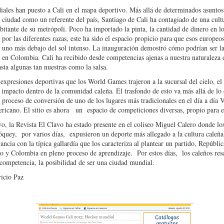
ales han puesto a Cali en el mapa deportivo. Más allá de determinados asunto
a ciudad como un referente del país, Santiago de Cali ha contagiado de una cult
bitante de su metrópoli. Poco ha importado la pinta, la cantidad de dinero en lo
or las diferentes razas, este ha sido el espacio propicio para que esos europeos 
n uno más debajo del sol intenso. La inauguración demostró cómo podrían ser las
 en Colombia. Cali ha recibido desde competencias ajenas a nuestra naturaleza
ta algunas tan nuestras como la salsa.
 expresiones deportivas que los World Games trajeron a la sucursal del cielo, el
 impacto dentro de la comunidad caleña. El trasfondo de esto va más allá de lo 
l proceso de conversión de uno de los lugares más tradicionales en el día a día 
icano. El sitio es ahora un espacio de competiciones diversas, propio para e
vo, la Revista El Clavo ha estado presente en el coliseo Miguel Calero donde lo
óquey, por varios días, expusieron un deporte más allegado a la cultura caleña.
rancia con la típica gallardía que los caracteriza al plantear un partido, Repúbl
 y Colombia en pleno proceso de aprendizaje. Por estos días, los caleños resc
 competencia, la posibilidad de ser una ciudad mundial.
icio Paz