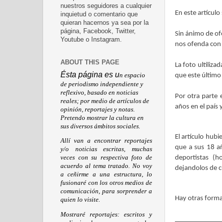
nuestros seguidores a cualquier
En este artícul
inquietud o comentario que
quieran hacernos ya sea por la
página, Facebook, Twitter,
Sin ánimo de of
Youtube o Instagram.
nos ofenda con 
ABOUT THIS PAGE
La foto ultiliz
Ésta página es u
n espacio
que este último
de periodismo independiente y
reflexivo, basado en noticias
Por otra parte
reales; por medio de artículos de
años en el país 
opinión, reportajes y notas.
Pretendo mostrar la cultura en
sus diversos ámbitos sociales.
El artículo hub
Allí van a encontrar reportajes
que a sus 18 añ
y/o noticias escritas, muchas
deportistas (
veces con su respectiva foto de
acuerdo al tema tratado. No voy
dejandolos de c
a ceñirme a una estructura, lo
fusionaré con los otros medios de
comunicación, para sorprender a
Hay otras formas
quien lo visite.
Mostraré reportajes: escritos y
_____________