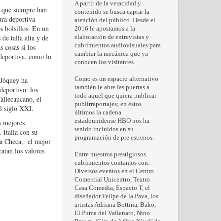
A partir de la veracidad y
s que siempre han
contenido se busca captar la
ura deportiva
atención del público. Desde el
s bolsillos. En un
2016 le apostamos a la
de talla alta y de
elaboración de entrevistas y
cubrimientos audiovisuales para
 cosas si los
cambiar la mecánica que ya
 deportiva, como lo
conocen los visitantes.
 Jóquey ha
Como es un espacio alternativo
también le abre las puertas a
deportivo: los
todo aquel que quiera publicar
Vallecaucano, el
publirreportajes; en éstos
l siglo XXI.
últimos la cadena
estadounidense HBO nos ha
s mejores
tenido incluidos en su
 Italia con su
programación de pre estrenos.
ica Checa, el mejor
atan los valores
Entre nuestros prestigiosos
cubrimientos contamos con:
Diversos eventos en el Centro
Comercial Unicentro, Teatro
Casa Comedia, Espacio T, el
diseñador Felipe de la Pava, los
artistas Adriana Bottina, Bako,
El Puma del Vallenato, Nino