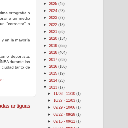
►
2025
(48)
►
2024
(23)
ima ortografía o
►
2023
(27)
borar a un medio
un "corrector" o
►
2022
(18)
►
2021
(59)
►
2020
(134)
n y en la mayoría
►
2019
(255)
►
2018
(404)
como deportista,
►
2017
(292)
ÍNEA durante los
►
2016
(186)
 ciudad tanto de
►
2015
(19)
s:
►
2014
(23)
▼
2013
(17)
►
11/03 - 11/10
(1)
►
10/27 - 11/03
(1)
adas antiguas
►
09/29 - 10/06
(1)
►
09/22 - 09/29
(1)
►
09/15 - 09/22
(1)