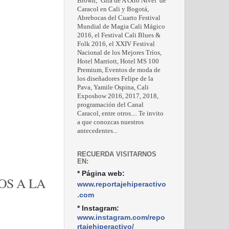
Brown, ‘Gira de A Otro Nivel’ de
Caracol en Cali y Bogotá,
Abrebocas del Cuarto Festival
Mundial de Magia Cali Mágico
2016, el Festival Cali Blues &
Folk 2016, el XXIV Festival
Nacional de los Mejores Tríos,
Hotel Marriott, Hotel MS 100
Premium, Eventos de moda de
los diseñadores Felipe de la
Pava, Yamile Ospina, Cali
Exposhow 2016, 2017, 2018,
programación del Canal
Caracol, entre otros.... Te invito
a que conozcas nuestros
antecedentes...
RECUERDA VISITARNOS
EN:
* Página web:
S A LA
www.reportajehiperactivo
.com
* Instagram:
www.instagram.com/repo
rtajehiperactivo/