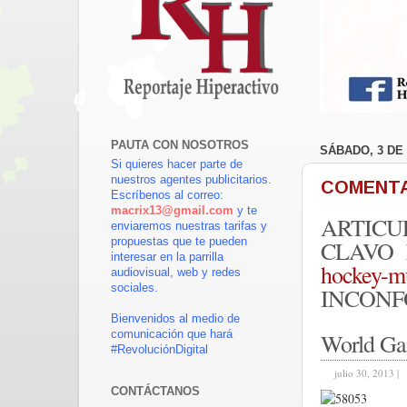
PAUTA CON NOSOTROS
SÁBADO, 3 DE
Si quieres hacer parte de
nuestros agentes publicitarios.
COMENTA
Escríbenos al correo:
macrix13@gmail.com
y te
ARTICU
enviaremos nuestras tarifas y
CLAVO
propuestas que te pueden
interesar en la parrilla
hockey-mu
audiovisual, web y redes
sociales.
INCONF
Bienvenidos al medio de
World Ga
comunicación que hará
#RevoluciónDigital
julio 30, 2013 |
CONTÁCTANOS