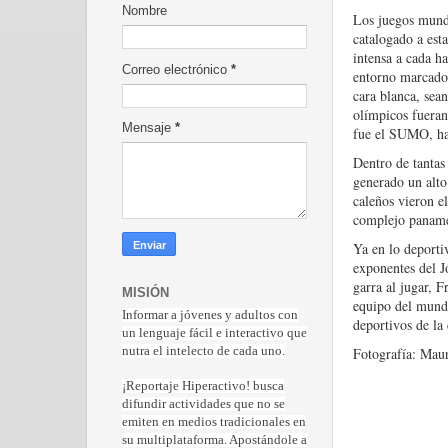
Nombre
Los juegos mundi
catalogado a est
intensa a cada ha
Correo electrónico
*
entorno marcado p
cara blanca, sea
olímpicos fueran
Mensaje
*
fue el SUMO, has
Dentro de tantas
generado un alto
caleños vieron e
complejo panamer
Ya en lo deporti
exponentes del J
garra al jugar, F
MISIÓN
equipo del mundo
Informar a jóvenes y adultos con
deportivos de la
un lenguaje fácil e interactivo que
Fotografía: Maur
nutra el intelecto de cada uno.
¡Reportaje Hiperactiv
o! busca
difundir actividades que no se
emiten en medios tradicionales en
su multiplataforma. Apostándole a