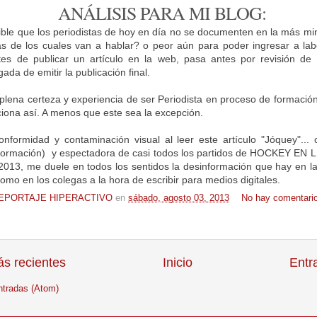
ANÁLISIS PARA MI BLOG:
le que los periodistas de hoy en día no se documenten en la más min
as de los cuales van a hablar? o peor aún para poder ingresar a la
es de publicar un artículo en la web, pasa antes por revisión de 
da de emitir la publicación final.
 plena certeza y experiencia de ser Periodista en proceso de formació
iona así. A menos que este sea la excepción.
onformidad y contaminación visual al leer este artículo "Jóquey"... 
 formación) y espectadora de casi todos los partidos de HOCKEY EN L
13, me duele en todos los sentidos la desinformación que hay en la
omo en los colegas a la hora de escribir para medios digitales.
EPORTAJE HIPERACTIVO
en
sábado, agosto 03, 2013
No hay comentario
s recientes
Inicio
Entr
ntradas (Atom)