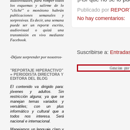
audiovisuales; para romper todos
los esquemas y salirme de lo
Publicado por
REPORT
“cliché” o monótono habrán
publicaciones semanales y
No hay comentarios:
sorpresivas. Es decir, una semana
puede ser un reporte escrito,
audiovisual o quizá una
transmisión en vivo mediante
Facebook.
Suscribirse a:
Entrada
-Déjate sorprender por nosotros-
Gracias por leer mi tra
"REPORTAJE HIPERACTIVO"
= PERIODISTA DIRECTORA Y
EDITORA DEL BLOG
El contenido va dirigido para:
jóvenes y adultos. Sin
restricción alguna; ya que se
manejan temas variados y
versátiles; con un plus
informático y cultural que a
todos nos interesa. Será
nacional e internacional.
Manejamos un lenguaje claro y