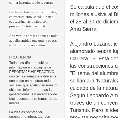
contar historias modo reportaje.
Se calcula que el co
Los temas tratados son culturales,
millones alusiva al 
entretenimiento, salud, turismo,
el 25 al 30 de diciem
educación, nacionales, con
proyección internacional.
Amú Sierra.
A su vez, le abre las puertas a toda
aquella entidad que quiera pautar
Alejandro Lozano, j
o difundir sus contenidos.
alumbrado tendrá luga
FRECUENCIA
Carrera 15. Esta dec
Todos los días se publica
las construcciones q
información en la página de
REPORTAJE HIPERACTIVO,
"El tema del alumbra
con temas variados y diferente
se llamará 'Naturale
contenido en nuestras redes
sociales que apalancan nuestro
cuidado de la natura
objetivo: informar a todas las
Según Leobardo Amú
generaciones, sin enredos y de
fácil acceso sobre temas de su
través de un conveni
interés.
Turismo. Pero la id
La idea es sorprender,
prevista necesitamos
compartir e interactuar con