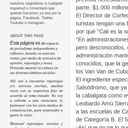
nuestros seguidores a cualquier
parte, $1.000 millon
inquietud o comentario que
quieran hacernos ya sea por la
El Director de Corfec
página, Facebook, Twitter,
turistas tengan una 
Youtube o Instagram.
por qué “Cali es la s
ABOUT THIS PAGE
“En administraciones
Ésta página es u
n espacio
pero desconocidos, 
de periodismo independiente y
reflexivo, basado en noticias
administración mant
reales; por medio de artículos de
conocidos, que la g
opinión, reportajes y notas.
Pretendo mostrar la cultura en
los Van Van de Cuba”
sus diversos ámbitos sociales.
El ingrediente espec
Allí van a encontrar reportajes
y/o noticias escritas, muchas
Salsódromo, que ya 
veces con su respectiva foto de
la cabalgata como ev
acuerdo al tema tratado. No voy
a ceñirme a una estructura, lo
Leobardo Amú Sierra
fusionaré con los otros medios de
comunicación, para sorprender a
a las escuelas de Ca
quien lo visite.
de Categoría B. El 5
Mostraré reportajes: escritos y
¡Así que no se lo pu