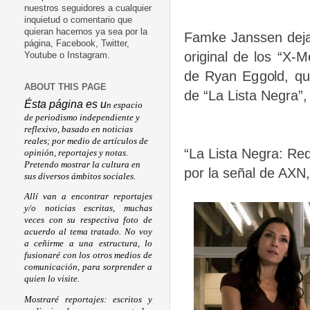
nuestros seguidores a cualquier
inquietud o comentario que
quieran hacernos ya sea por la
Famke Janssen deja 
página, Facebook, Twitter,
original de los “X-M
Youtube o Instagram.
de Ryan Eggold, qui
ABOUT THIS PAGE
de “La Lista Negra”
Ésta página es u
n espacio
de periodismo independiente y
reflexivo, basado en noticias
reales; por medio de artículos de
“La Lista Negra: Re
opinión, reportajes y notas.
Pretendo mostrar la cultura en
por la señal de AXN,
sus diversos ámbitos sociales.
Allí van a encontrar reportajes
y/o noticias escritas, muchas
veces con su respectiva foto de
acuerdo al tema tratado. No voy
a ceñirme a una estructura, lo
fusionaré con los otros medios de
comunicación, para sorprender a
quien lo visite.
Mostraré reportajes: escritos y