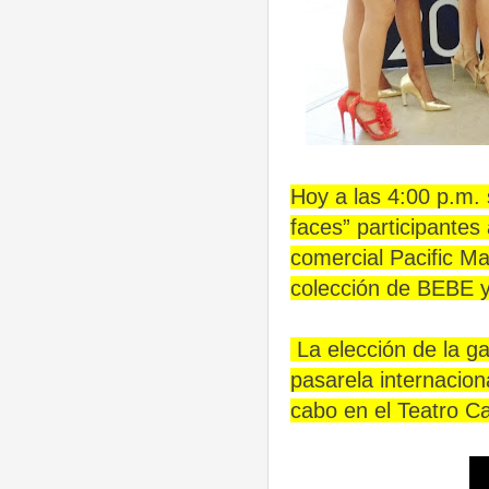
Hoy a las 4:00 p.m.
faces” participantes
comercial Pacific Ma
colección de BEBE 
La elección de la g
pasarela internaci
cabo en el Teatro Ca