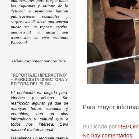
audiovisuales; para romper todos
los esquemas y salirme de lo
“cliché” o monótono habrán
publicaciones semanales y
sorpresivas. Es decir, una semana
puede ser un reporte escrito,
audiovisual o quizá una
transmisión en vivo mediante
Facebook.
-Déjate sorprender por nosotros-
"REPORTAJE HIPERACTIVO"
= PERIODISTA DIRECTORA Y
EDITORA DEL BLOG
El contenido va dirigido para:
jóvenes y adultos. Sin
restricción alguna; ya que se
Para mayor informaci
manejan temas variados y
versátiles; con un plus
informático y cultural que a
todos nos interesa. Será
Publicado por
REPORT
nacional e internacional.
No hay comentarios:
Manejamos un lenguaje claro y