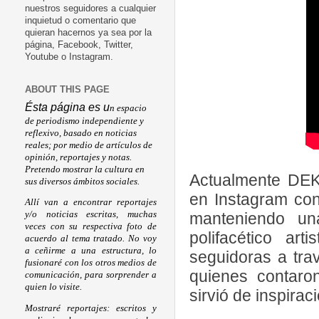
nuestros seguidores a cualquier
inquietud o comentario que
quieran hacernos ya sea por la
página, Facebook, Twitter,
Youtube o Instagram.
ABOUT THIS PAGE
Ésta página es u
n espacio
de periodismo independiente y
reflexivo, basado en noticias
reales; por medio de artículos de
opinión, reportajes y notas.
Pretendo mostrar la cultura en
Actualmente DEK
sus diversos ámbitos sociales.
en Instagram con
Allí van a encontrar reportajes
manteniendo una
y/o noticias escritas, muchas
veces con su respectiva foto de
polifacético ar
acuerdo al tema tratado. No voy
a ceñirme a una estructura, lo
seguidoras a tra
fusionaré con los otros medios de
quienes contaro
comunicación, para sorprender a
quien lo visite.
sirvió de inspira
Mostraré reportajes: escritos y