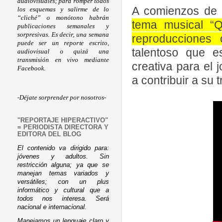
audiovisuales; para romper todos
A comienzos de 
los esquemas y salirme de lo
“cliché” o monótono habrán
tema musical “
publicaciones semanales y
sorpresivas. Es decir, una semana
reproducciones 
puede ser un reporte escrito,
talentoso que e
audiovisual o quizá una
transmisión en vivo mediante
creativa para el 
Facebook.
a contribuir a su 
-Déjate sorprender por nosotros-
"REPORTAJE HIPERACTIVO"
= PERIODISTA DIRECTORA Y
EDITORA DEL BLOG
El contenido va dirigido para:
jóvenes y adultos. Sin
restricción alguna; ya que se
manejan temas variados y
versátiles; con un plus
informático y cultural que a
todos nos interesa. Será
nacional e internacional.
Manejamos un lenguaje claro y