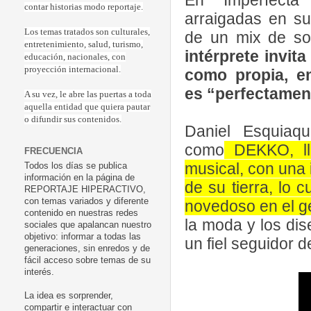
En “Imperfecta”
contar historias modo reportaje.
arraigadas en su
Los temas tratados son culturales,
de un mix de so
entretenimiento, salud, turismo,
intérprete invit
educación, nacionales, con
proyección internacional.
como propia, e
es “perfectamen
A su vez, le abre las puertas a toda
aquella entidad que quiera pautar
o difundir sus contenidos.
Daniel Esquiaqu
como
DEKKO, lle
FRECUENCIA
musical, con una 
Todos los días se publica
información en la página de
de su tierra, lo c
REPORTAJE HIPERACTIVO,
con temas variados y diferente
novedoso en el g
contenido en nuestras redes
la moda y los dis
sociales que apalancan nuestro
objetivo: informar a todas las
un fiel seguidor d
generaciones, sin enredos y de
fácil acceso sobre temas de su
interés.
La idea es sorprender,
compartir e interactuar con