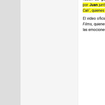
por
Juan
junt
Cali´
, quiene
El video ofic
Films
, quien
las emociones