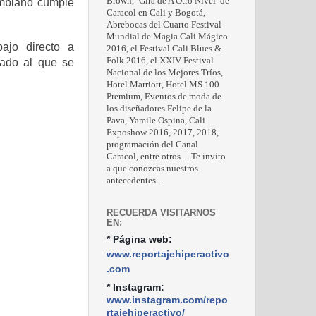
Brown, ‘Gira de A Otro Nivel’ de
ombiano cumple
Caracol en Cali y Bogotá,
Abrebocas del Cuarto Festival
Mundial de Magia Cali Mágico
ajo directo a
2016, el Festival Cali Blues &
Folk 2016, el XXIV Festival
mado al que se
Nacional de los Mejores Tríos,
Hotel Marriott, Hotel MS 100
Premium, Eventos de moda de
los diseñadores Felipe de la
Pava, Yamile Ospina, Cali
Exposhow 2016, 2017, 2018,
programación del Canal
Caracol, entre otros.... Te invito
a que conozcas nuestros
antecedentes...
RECUERDA VISITARNOS
EN:
* Página web:
www.reportajehiperactivo
.com
* Instagram:
www.instagram.com/repo
rtajehiperactivo/