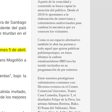
A partir de la veracidad y
contenido se busca captar la
atención del público. Desde el
2016 le apostamos a la
elaboración de entrevistas y
ura de Santiago
cubrimientos audiovisuales para
cambiar la mecánica que ya
idente del país
conocen los visitantes.
e triunfan en el
Como es un espacio alternativo
también le abre las puertas a
todo aquel que quiera publicar
nes 5 de abril.
publirreportajes; en éstos
últimos la cadena
Hans Mogollón a
estadounidense HBO nos ha
tenido incluidos en su
programación de pre estrenos.
rdas”, bajo la
Entre nuestros prestigiosos
cubrimientos contamos con:
Diversos eventos en el Centro
Comercial Unicentro, Teatro
lista invitado,
Casa Comedia, Espacio T, el
 de los mejores
diseñador Felipe de la Pava, los
artistas Adriana Bottina, Bako,
El Puma del Vallenato, Nino