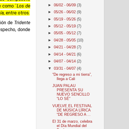
►
06/02 - 06/09
(3)
e como `
Los de
ía
, entre otros.
►
05/26 - 06/02
(9)
►
05/19 - 05/26
(5)
ción de
Tridente
►
05/12 - 05/19
(7)
despecho, donde
►
05/05 - 05/12
(7)
►
04/28 - 05/05
(10)
►
04/21 - 04/28
(7)
►
04/14 - 04/21
(6)
►
04/07 - 04/14
(2)
▼
03/31 - 04/07
(4)
“De regreso a mi tierra”,
llega a Cali
JUAN PALAU
PRESENTA SU
NUEVO SENCILLO
“LO SÉ”
VUELVE EL FESTIVAL
DE MÚSICA LÍRICA
“DE REGRESO A ...
El 31 de marzo, celebra
el Día Mundial del