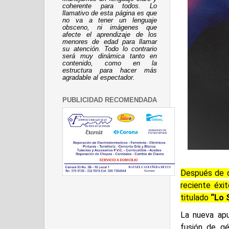
coherente para todos. Lo
llamativo de esta página es que
no va a tener un lenguaje
obsceno, ni imágenes que
afecte el aprendizaje de los
menores de edad para llamar
su atención. Todo lo contrario
será muy dinámica tanto en
contenido, como en la
estructura para hacer más
agradable al espectador.
PUBLICIDAD RECOMENDADA
Después de c
reciente éxi
titulado
“Lo 
La nueva apu
fusión de gé