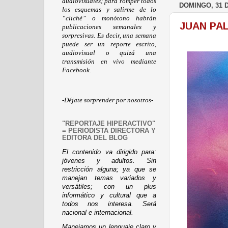
audiovisuales; para romper todos
DOMINGO, 31 
los esquemas y salirme de lo
“cliché” o monótono habrán
JUAN PA
publicaciones semanales y
sorpresivas. Es decir, una semana
puede ser un reporte escrito,
audiovisual o quizá una
transmisión en vivo mediante
Facebook.
-Déjate sorprender por nosotros-
"REPORTAJE HIPERACTIVO"
= PERIODISTA DIRECTORA Y
EDITORA DEL BLOG
El contenido va dirigido para:
jóvenes y adultos. Sin
restricción alguna; ya que se
manejan temas variados y
versátiles; con un plus
informático y cultural que a
todos nos interesa. Será
nacional e internacional.
Manejamos un lenguaje claro y