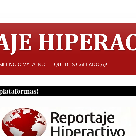
AJE HIPERA
L SILENCIO MATA, NO TE QUEDES CALLADO(A)!.