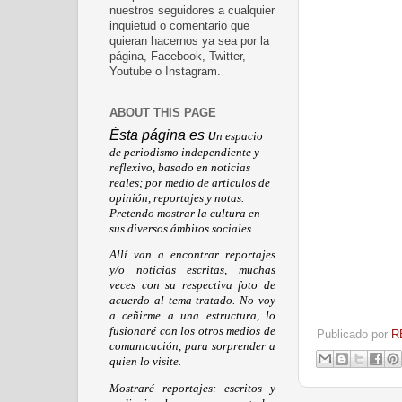
nuestros seguidores a cualquier
inquietud o comentario que
quieran hacernos ya sea por la
página, Facebook, Twitter,
Youtube o Instagram.
ABOUT THIS PAGE
Ésta página es u
n espacio
de periodismo independiente y
reflexivo, basado en noticias
reales; por medio de artículos de
opinión, reportajes y notas.
Pretendo mostrar la cultura en
sus diversos ámbitos sociales.
Allí van a encontrar reportajes
y/o noticias escritas, muchas
veces con su respectiva foto de
acuerdo al tema tratado. No voy
a ceñirme a una estructura, lo
fusionaré con los otros medios de
Publicado por
R
comunicación, para sorprender a
quien lo visite.
Mostraré reportajes: escritos y