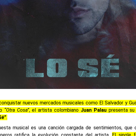
onquistar nuevos mercados musicales como El Salvador y Gu
to
“Otra Cosa”
, el artista colombiano
Juan
Palau
presenta su 
Sé”
.
esta musical es una canción cargada de sentimientos, que c
neros ratifica la evolución constante del artista.
El single