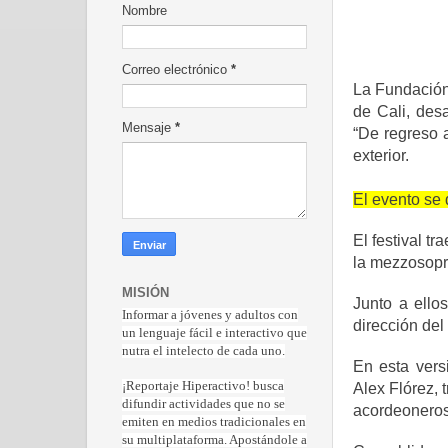
Nombre
Correo electrónico
*
La Fundación 
de Cali, desa
Mensaje
*
“De regreso a
exterior.
El evento se 
El festival t
la mezzosopr
MISIÓN
Junto a ello
Informar a jóvenes y adultos con
dirección de
un lenguaje fácil e interactivo que
nutra el intelecto de cada uno.
En esta versi
¡Reportaje Hiperactiv
o! busca
Alex Flórez, 
difundir actividades que no se
acordeoneros
emiten en medios tradicionales en
su multiplataforma. Apostándole a