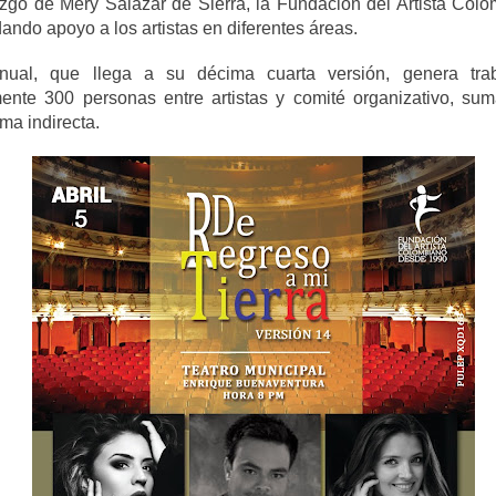
azgo de Mery Salazar de Sierra, la Fundación del Artista Col
ando apoyo a los artistas en diferentes áreas.
nual, que llega a su décima cuarta versión, genera trab
nte 300 personas entre artistas y comité organizativo, su
ma indirecta.