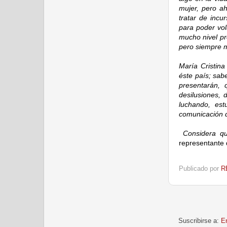
mujer, pero ah
tratar de incu
para poder vol
mucho nivel pr
pero siempre m
María Cristina
éste país; sab
presentarán,
desilusiones,
luchando, est
comunicación d
Considera qu
representante 
Publicado por
R
Suscribirse a:
E