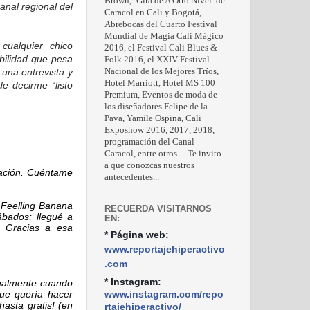
Brown, ‘Gira de A Otro Nivel’ de
nal regional del
Caracol en Cali y Bogotá,
Abrebocas del Cuarto Festival
Mundial de Magia Cali Mágico
ualquier chico
2016, el Festival Cali Blues &
bilidad que pesa
Folk 2016, el XXIV Festival
Nacional de los Mejores Tríos,
una entrevista y
Hotel Marriott, Hotel MS 100
e decirme “listo
Premium, Eventos de moda de
los diseñadores Felipe de la
Pava, Yamile Ospina, Cali
Exposhow 2016, 2017, 2018,
programación del Canal
Caracol, entre otros.... Te invito
a que conozcas nuestros
cación. Cuéntame
antecedentes...
 Feelling Banana
RECUERDA VISITARNOS
bados; llegué a
EN:
. Gracias a esa
* Página web:
www.reportajehiperactivo
.com
* Instagram:
tualmente cuando
www.instagram.com/repo
ue quería hacer
asta gratis! (en
rtajehiperactivo/