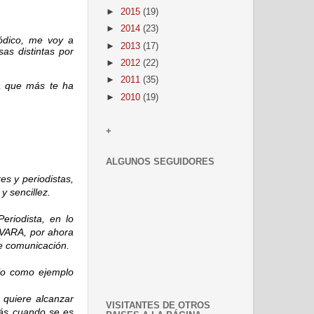
►
2015
(19)
►
2014
(23)
iódico, me voy a
►
2013
(17)
as distintas por
►
2012
(22)
►
2011
(35)
a que más te ha
►
2010
(19)
+
ALGUNOS SEGUIDORES
s y periodistas,
y sencillez.
riodista, en lo
EVARA, por ahora
e comunicación.
rlo como ejemplo
 quiere alcanzar
VISITANTES DE OTROS
más cuando se es