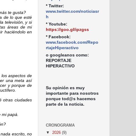
* Twitter:
www.twitter.com/noticiasr
más te gusta?
h
a de lo que esté
 televisión, y si
* Youtube:
tas áreas de mi
https://goo.gl/ipzgss
uir haciéndolo en
* Facebook:
www.facebook.com/Repo
rtajeHiperactivo
o googleanos como:
REPORTAJE
HIPERACTIVO
s los aspectos de
ner una meta así
acer y porque de
Su opinión es muy
uctífero.
importante para nosotros
porque tod@s hacemos
é otras ciudades
parte de la noticia.
e mi papá.
ón?
CRONOGRAMA
▼
2026
(9)
 nada escrito, no