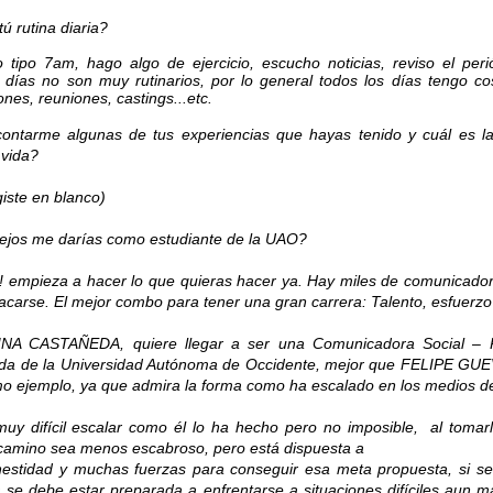
ú rutina diaria?
 tipo 7am, hago algo de ejercicio, escucho noticias, reviso el per
días no son muy rutinarios, por lo general todos los días tengo cos
nes, reuniones, castings...etc.
ontarme algunas de tus experiencias que hayas tenido y cuál es l
 vida?
giste en blanco)
ejos me darías como estudiante de la UAO?
! empieza a hacer lo que quieras hacer ya. Hay miles de comunicadore
acarse. El mejor combo para tener una gran carrera: Talento, esfuerzo 
A CASTAÑEDA, quiere llegar a ser una Comunicadora Social – Pe
ada de la Universidad Autónoma de Occidente, mejor que FELIPE GU
o ejemplo, ya que admira la forma como ha escalado en los medios d
uy difícil escalar como él lo ha hecho pero no imposible, al toma
camino sea menos escabroso, pero está dispuesta a
nestidad y muchas fuerzas para conseguir esa meta propuesta, si se
a se debe estar preparada a enfrentarse a situaciones difíciles aun 