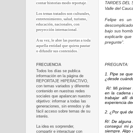
TARDES DEL SOL
contar historias modo reportaje.
Valle del Cau
Los temas tratados son culturales,
entretenimiento, salud, turismo,
Felipe es un
educación, nacionales, con
descomplicado 
proyección internacional.
bajo sus hombr
explicarle que
A su vez, le abre las puertas a toda
pregunte”.
aquella entidad que quiera pautar
o difundir sus contenidos.
PREGUNTA:
FRECUENCIA
Todos los días se publica
1. Pipe se qu
información en la página de
¿desde cuánd
REPORTAJE HIPERACTIVO,
con temas variados y diferente
R/: Mi primer 
contenido en nuestras redes
en la cadena 
sociales que apalancan nuestro
trabajar allí
objetivo: informar a todas las
experiencia de
generaciones, sin enredos y de
fácil acceso sobre temas de su
2. ¿Por qué de
interés.
R/: De alguna
conseguí mi p
La idea es sorprender,
siempre. Algo 
compartir e interactuar con