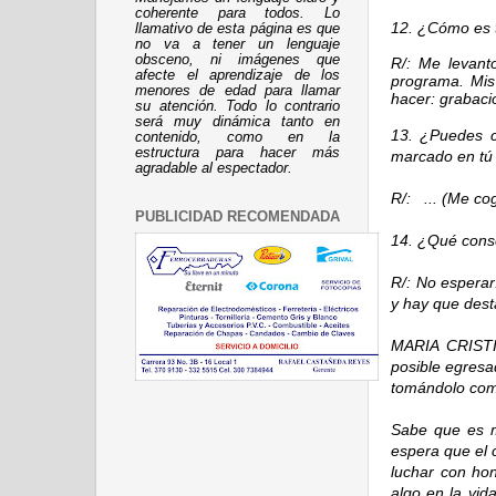
coherente para todos. Lo
12. ¿Cómo es t
llamativo de esta página es que
no va a tener un lenguaje
obsceno, ni imágenes que
R/: Me levanto
afecte el aprendizaje de los
programa. Mis 
menores de edad para llamar
hacer: grabacio
su atención. Todo lo contrario
será muy dinámica tanto en
13. ¿Puedes c
contenido, como en la
estructura para hacer más
marcado en tú
agradable al espectador.
R/: ... (Me co
PUBLICIDAD RECOMENDADA
14. ¿Qué cons
R/: No esperar
y hay que dest
MARIA CRISTIN
posible egres
tomándolo com
Sabe que es m
espera que el 
luchar con ho
algo en la vid