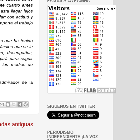
PAISES A LA PÁGINA
nte cuanto antes
sta llegar lejos
ar; con actitud y
porta el trabajo
es que ha tenido
táculos que se le
ón, desengaños,
jará para seguir
e los medios de
 admirador
de la
SIGUENOS EN TWITTER
adas antiguas
PERIODISMO
INDEPENDIENTE ¡LA VOZ