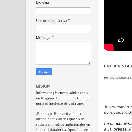
Nombre
Correo electrónico
*
Mensaje
*
ENTREVISTA 
Por: María Cristina
MISIÓN
Informar a jóvenes y adultos con
un lenguaje fácil e interactivo que
nutra el intelecto de cada uno.
Joven caleño n
de medios radia
¡Reportaje Hiperactiv
o! busca
difundir actividades que no se
En la actualid
emiten en medios tradicionales en
a la prensa y
su multiplataforma. Apostándole a