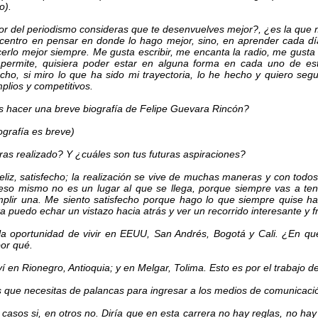
o).
or del periodismo consideras que te desenvuelves mejor?, ¿es la que 
centro en pensar en donde lo hago mejor, sino, en aprender cada dí
erlo mejor siempre. Me gusta escribir, me encanta la radio, me gusta la
 permite, quisiera poder estar en alguna forma en cada uno de es
cho, si miro lo que ha sido mi trayectoria, lo he hecho y quiero seg
plios y competitivos.
 hacer una breve biografía de Felipe Guevara Rincón?
ografía es breve)
ras realizado? Y ¿cuáles son tus futuras aspiraciones?
feliz, satisfecho; la realización se vive de muchas maneras y con todo
 eso mismo no es un lugar al que se llega, porque siempre vas a te
plir una. Me siento satisfecho porque hago lo que siempre quise h
 puedo echar un vistazo hacia atrás y ver un recorrido interesante y fr
la oportunidad de vivir en EEUU, San Andrés, Bogotá y Cali. ¿En qu
por qué.
í en Rionegro, Antioquia; y en Melgar, Tolima. Esto es por el trabajo d
 que necesitas de palancas para ingresar a los medios de comunicaci
 casos si, en otros no. Diría que en esta carrera no hay reglas, no hay