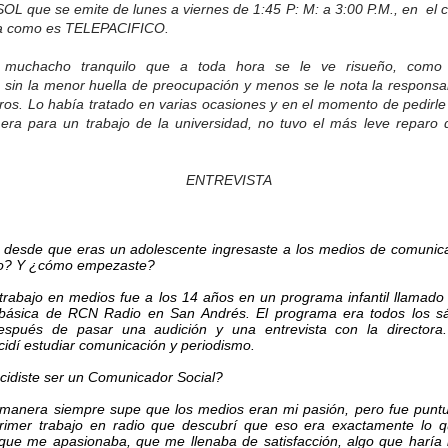
 que se emite de lunes a viernes de 1:45 P: M: a 3:00 P.M., en el ca
ca como es TELEPACIFICO.
 muchacho tranquilo que a toda hora se le ve risueño, como c
sin la menor huella de preocupación y menos se le nota la responsa
os. Lo había tratado en varias ocasiones y en el momento de pedirle 
 era para un trabajo de la universidad, no tuvo el más leve reparo d
ENTREVISTA
e desde que eras un adolescente ingresaste a los medios de comuni
o? Y ¿cómo empezaste?
trabajo en medios fue a los 14 años en un programa infantil llamado
básica de RCN Radio en San Andrés. El programa era todos los sá
 después de pasar una audición y una entrevista con la directora
cidí estudiar comunicación y periodismo.
cidiste ser un Comunicador Social?
 manera siempre supe que los medios eran mi pasión, pero fue pun
rimer trabajo en radio que descubrí que eso era exactamente lo q
que me apasionaba, que me llenaba de satisfacción, algo que haría h