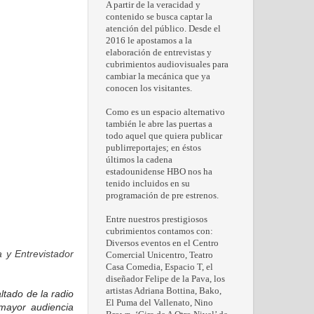
A partir de la veracidad y
contenido se busca captar la
atención del público. Desde el
2016 le apostamos a la
elaboración de entrevistas y
cubrimientos audiovisuales para
cambiar la mecánica que ya
conocen los visitantes.
Como es un espacio alternativo
también le abre las puertas a
todo aquel que quiera publicar
publirreportajes; en éstos
últimos la cadena
estadounidense HBO nos ha
tenido incluidos en su
programación de pre estrenos.
Entre nuestros prestigiosos
cubrimientos contamos con:
Diversos eventos en el Centro
 y Entrevistador
Comercial Unicentro, Teatro
Casa Comedia, Espacio T, el
diseñador Felipe de la Pava, los
artistas Adriana Bottina, Bako,
ltado de la radio
El Puma del Vallenato, Nino
mayor audiencia