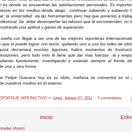
í es donde se encuentran las satisfacciones personales. Es importa
rsionar en los medios desde abajo, continuar subiendo y subiendo ha
ar; la universidad da las herramientas pero hay que ponerlas a trabaj
ofesional. Se debe desempeñar las labores que le encomienden, no im
ostrando una aptitud y ganas de superación.
 sueña con llegar a ser una de las mejores reporteras Internacional
e que lo puede lograr con tesón, quitando uno a uno los miles de obs
 quizá derramará muchas lágrimas, habrá momentos de frustraci
 desazones; pero todo esto le tiene que dar más fuerzas la y empu
udiando fuertemente, investigando y estando siempre al frente d
e una u otra forma.
e Felipe Guevara hoy es su ídolo, mañana se convertirá en el
de nuestros medios en el exterior.
EPORTAJE HIPERACTIVO
en
lunes, febrero 07, 2011
3 comentarios:
Inicio
Entr
ntradas (Atom)