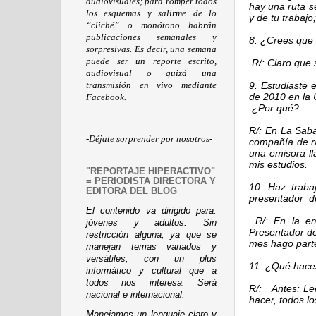
audiovisuales; para romper todos
hay una ruta s
los esquemas y salirme de lo
y de tu trabajo
“cliché” o monótono habrán
publicaciones semanales y
8. ¿Crees que 
sorpresivas. Es decir, una semana
puede ser un reporte escrito,
R/: Claro que s
audiovisual o quizá una
9. Estudiaste 
transmisión en vivo mediante
de 2010 en la 
Facebook.
¿Por qué?
R/: En La Sab
-Déjate sorprender por nosotros-
compañía de ra
una emisora l
mis estudios.
"REPORTAJE HIPERACTIVO"
= PERIODISTA DIRECTORA Y
10. Haz traba
EDITORA DEL BLOG
presentador de
El contenido va dirigido para:
R/: En la emi
jóvenes y adultos. Sin
Presentador de
restricción alguna; ya que se
mes hago parte
manejan temas variados y
versátiles; con un plus
11. ¿Qué hace
informático y cultural que a
todos nos interesa. Será
R/: Antes: Lee
nacional e internacional.
hacer, todos lo
Manejamos un lenguaje claro y