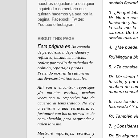
sentido figurad
nuestros seguidores a cualquier
inquietud o comentario que
3. ¿En qué lab
quieran hacernos ya sea por la
R/: No me con
página, Facebook, Twitter,
haciendo y hac
Youtube o Instagram.
la vida me lo
carrera. De he
niveles más am
ABOUT THIS PAGE
Ésta página es u
n espacio
4. ¿Me puedes
de periodismo independiente y
R/:(Ninguna bi
reflexivo, basado en noticias
reales; por medio de artículos de
5. ¿Te conside
opinión, reportajes y notas.
Pretendo mostrar la cultura en
R/: Me siento 
sus diversos ámbitos sociales.
tu vida, y por
acabes de cum
Allí van a encontrar reportajes
manera sensata
y/o noticias escritas, muchas
veces con su respectiva foto de
6. Haz tenido 
acuerdo al tema tratado. No voy
has vivido? Y 
a ceñirme a una estructura, lo
fusionaré con los otros medios de
R/: También viv
comunicación, para sorprender a
quien lo visite.
7. ¿Consideras
Mostraré reportajes: escritos y
R/: En algunos