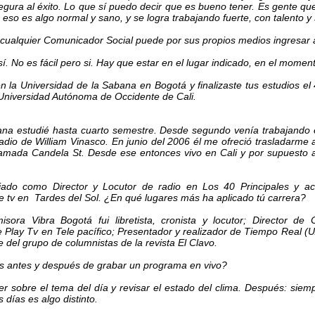
egura al éxito. Lo que sí puedo decir que es bueno tener. Es gente que
; eso es algo normal y sano, y se logra trabajando fuerte, con talento y 
cualquier Comunicador Social puede por sus propios medios ingresar a 
í. No es fácil pero si. Hay que estar en el lugar indicado, en el momen
en la Universidad de la Sabana en Bogotá y finalizaste tus estudios e
Universidad Autónoma de Occidente de Cali.
ana estudié hasta cuarto semestre. Desde segundo venía trabajando 
dio de William Vinasco. En junio del 2006 él me ofreció trasladarme a 
lamada Candela St. Desde ese entonces vivo en Cali y por supuesto 
jado como Director y Locutor de radio en Los 40 Principales y a
 tv en Tardes del Sol. ¿En qué lugares más ha aplicado tú carrera?
sora Vibra Bogotá fui libretista, cronista y locutor; Director de 
 Play Tv en Tele pacífico; Presentador y realizador de Tiempo Real (
 del grupo de columnistas de la revista El Clavo.
s antes y después de grabar un programa en vivo?
r sobre el tema del día y revisar el estado del clima. Después: siem
s días es algo distinto.