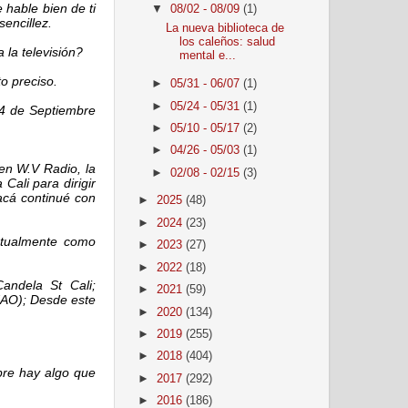
 hable bien de ti
▼
08/02 - 08/09
(1)
sencillez.
La nueva biblioteca de
los caleños: salud
la televisión?
mental e...
to preciso.
►
05/31 - 06/07
(1)
►
05/24 - 05/31
(1)
l 4 de Septiembre
►
05/10 - 05/17
(2)
►
04/26 - 05/03
(1)
en W.V Radio, la
►
02/08 - 02/15
(3)
Cali para dirigir
acá continué con
►
2025
(48)
►
2024
(23)
ctualmente como
►
2023
(27)
►
2022
(18)
Candela St Cali;
►
2021
(59)
UAO); Desde este
►
2020
(134)
►
2019
(255)
►
2018
(404)
pre hay algo que
►
2017
(292)
►
2016
(186)