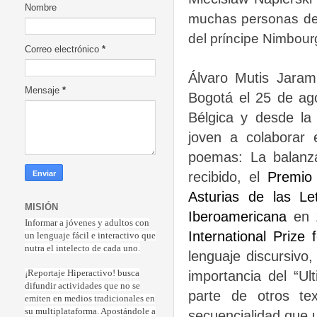
Nombre
muchas personas des
del príncipe Nimbour
Correo electrónico
*
Álvaro Mutis Jaram
Mensaje
*
Bogotá el 25 de ag
Bélgica y desde l
joven a colaborar e
poemas: La balanza
recibido, el
Premio 
Asturias de las Le
MISIÓN
Iberoamericana
en
Informar a jóvenes y adultos con
International Prize f
un lenguaje fácil e interactivo que
nutra el intelecto de cada uno.
lenguaje discursivo
importancia del “Ul
¡Reportaje Hiperactiv
o! busca
difundir actividades que no se
parte de otros te
emiten en medios tradicionales en
su multiplataforma. Apostándole a
secuencialidad que ut