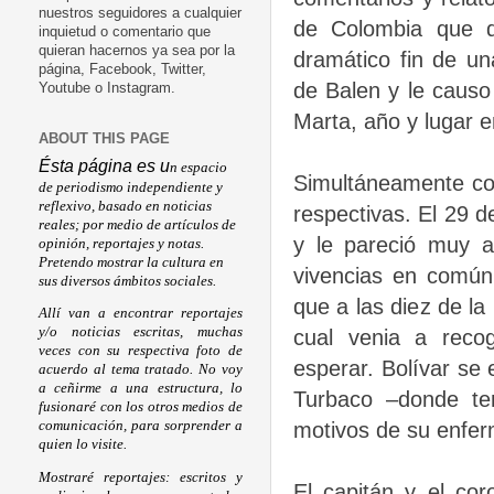
nuestros seguidores a cualquier
de Colombia que d
inquietud o comentario que
quieran hacernos ya sea por la
dramático fin de un
página, Facebook, Twitter,
de Balen y le causo
Youtube o Instagram.
Marta, año y lugar e
ABOUT THIS PAGE
Ésta página es u
n espacio
Simultáneamente con
de periodismo independiente y
reflexivo, basado en noticias
respectivas. El 29 d
reales; por medio de artículos de
y le pareció muy 
opinión, reportajes y notas.
Pretendo mostrar la cultura en
vivencias en común
sus diversos ámbitos sociales.
que a las diez de la 
Allí van a encontrar reportajes
y/o noticias escritas, muchas
cual venia a reco
veces con su respectiva foto de
esperar. Bolívar se
acuerdo al tema tratado. No voy
a ceñirme a una estructura, lo
Turbaco –donde ten
fusionaré con los otros medios de
motivos de su enferm
comunicación, para sorprender a
quien lo visite.
Mostraré reportajes: escritos y
El capitán y el cor