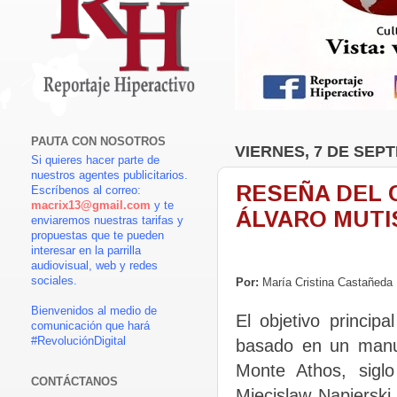
PAUTA CON NOSOTROS
VIERNES, 7 DE SEP
Si quieres hacer parte de
nuestros agentes publicitarios.
RESEÑA DEL 
Escríbenos al correo:
macrix13@gmail.com
y te
ÁLVARO MUTI
enviaremos nuestras tarifas y
propuestas que te pueden
interesar en la parrilla
audiovisual, web y redes
sociales.
Por:
María Cristina Castañeda
Bienvenidos al medio de
El objetivo princip
comunicación que hará
#RevoluciónDigital
basado en un manus
Monte Athos, siglo
CONTÁCTANOS
Miecislaw Napiersk