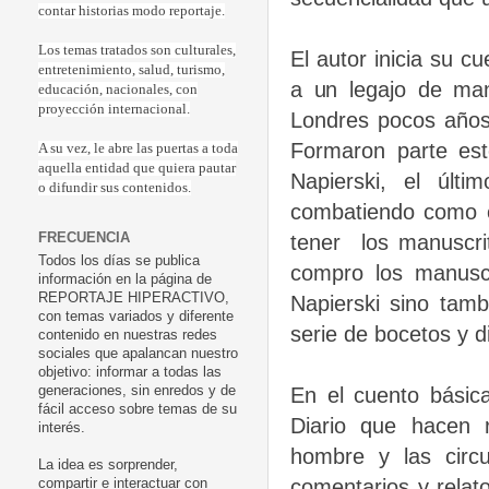
contar historias modo reportaje.
Los temas tratados son culturales,
El autor inicia su cu
entretenimiento, salud, turismo,
a un legajo de man
educación, nacionales, con
proyección internacional.
Londres pocos años
Formaron parte est
A su vez, le abre las puertas a toda
aquella entidad que quiera pautar
Napierski, el últ
o difundir sus contenidos.
combatiendo como of
tener los manuscri
FRECUENCIA
Todos los días se publica
compro los manuscr
información en la página de
REPORTAJE HIPERACTIVO,
Napierski sino tam
con temas variados y diferente
serie de bocetos y d
contenido en nuestras redes
sociales que apalancan nuestro
objetivo: informar a todas las
En el cuento básic
generaciones, sin enredos y de
fácil acceso sobre temas de su
Diario que hacen 
interés.
hombre y las circ
La idea es sorprender,
comentarios y relato
compartir e interactuar con