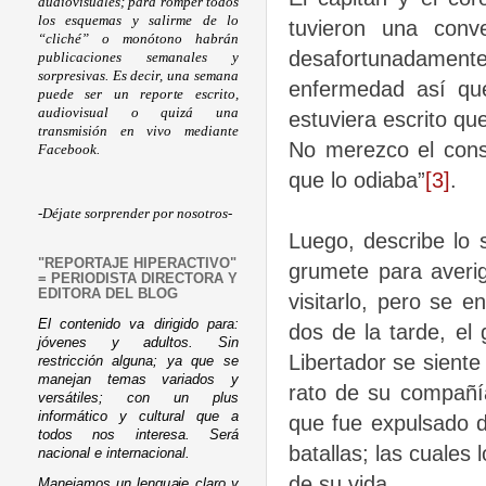
audiovisuales; para romper todos
los esquemas y salirme de lo
tuvieron una conve
“cliché” o monótono habrán
desafortunadamen
publicaciones semanales y
sorpresivas. Es decir, una semana
enfermedad así que
puede ser un reporte escrito,
audiovisual o quizá una
estuviera escrito qu
transmisión en vivo mediante
No merezco el cons
Facebook.
que lo odiaba
”
[3]
.
-Déjate sorprender por nosotros-
Luego, describe lo 
"REPORTAJE HIPERACTIVO"
grumete para averig
= PERIODISTA DIRECTORA Y
EDITORA DEL BLOG
visitarlo, pero se 
El contenido va dirigido para:
dos de la tarde, el g
jóvenes y adultos. Sin
Libertador se sient
restricción alguna; ya que se
manejan temas variados y
rato de su compañí
versátiles; con un plus
informático y cultural que a
que fue expulsado d
todos nos interesa. Será
batallas; las cuales
nacional e internacional.
de su vida.
Manejamos un lenguaje claro y