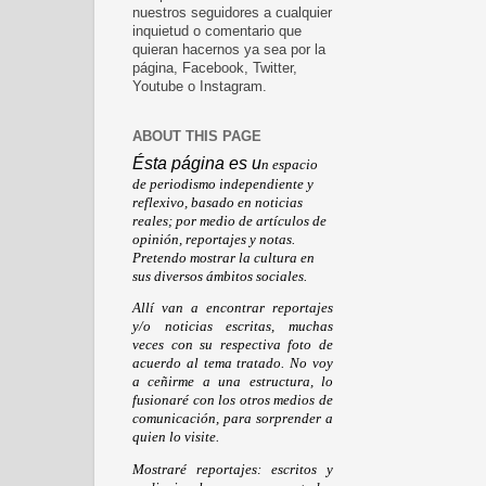
nuestros seguidores a cualquier
inquietud o comentario que
quieran hacernos ya sea por la
página, Facebook, Twitter,
Youtube o Instagram.
ABOUT THIS PAGE
Ésta página es u
n espacio
de periodismo independiente y
reflexivo, basado en noticias
reales; por medio de artículos de
opinión, reportajes y notas.
Pretendo mostrar la cultura en
sus diversos ámbitos sociales.
Allí van a encontrar reportajes
y/o noticias escritas, muchas
veces con su respectiva foto de
acuerdo al tema tratado. No voy
a ceñirme a una estructura, lo
fusionaré con los otros medios de
comunicación, para sorprender a
quien lo visite.
Mostraré reportajes: escritos y