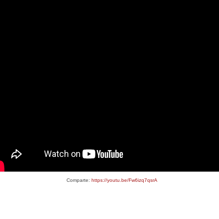
Comparte:
https://youtu.be/Fw6izq7qsrA