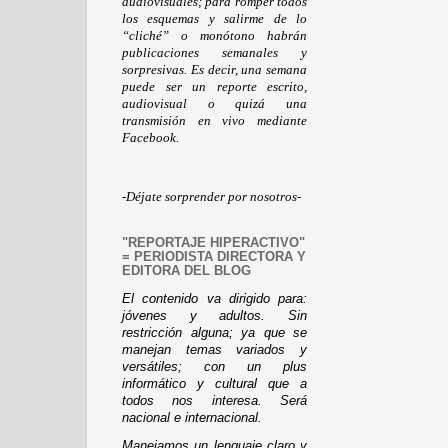
audiovisuales; para romper todos
los esquemas y salirme de lo
“cliché” o monótono habrán
publicaciones semanales y
sorpresivas. Es decir, una semana
puede ser un reporte escrito,
audiovisual o quizá una
transmisión en vivo mediante
Facebook.
-Déjate sorprender por nosotros-
"REPORTAJE HIPERACTIVO"
= PERIODISTA DIRECTORA Y
EDITORA DEL BLOG
El contenido va dirigido para:
jóvenes y adultos. Sin
restricción alguna; ya que se
manejan temas variados y
versátiles; con un plus
informático y cultural que a
todos nos interesa. Será
nacional e internacional.
Manejamos un lenguaje claro y