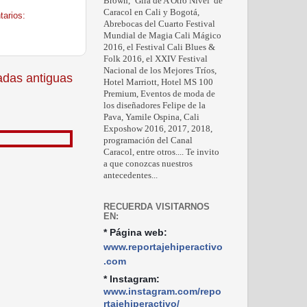
Brown, ‘Gira de A Otro Nivel’ de
Caracol en Cali y Bogotá,
arios:
Abrebocas del Cuarto Festival
Mundial de Magia Cali Mágico
2016, el Festival Cali Blues &
Folk 2016, el XXIV Festival
Nacional de los Mejores Tríos,
adas antiguas
Hotel Marriott, Hotel MS 100
Premium, Eventos de moda de
los diseñadores Felipe de la
Pava, Yamile Ospina, Cali
Exposhow 2016, 2017, 2018,
programación del Canal
Caracol, entre otros.... Te invito
a que conozcas nuestros
antecedentes...
RECUERDA VISITARNOS
EN:
* Página web:
www.reportajehiperactivo
.com
* Instagram:
www.instagram.com/repo
rtajehiperactivo/