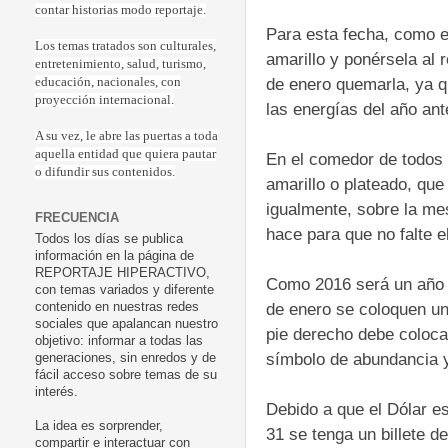
contar historias modo reportaje.
Para esta fecha, como es
Los temas tratados son culturales,
amarillo y ponérsela al 
entretenimiento, salud, turismo,
de enero quemarla, ya q
educación, nacionales, con
proyección internacional.
las energías del año ant
A su vez, le abre las puertas a toda
aquella entidad que quiera pautar
En el comedor de todos 
o difundir sus contenidos.
amarillo o plateado, que
igualmente, sobre la mes
FRECUENCIA
hace para que no falte e
Todos los días se publica
información en la página de
REPORTAJE HIPERACTIVO,
Como 2016 será un año b
con temas variados y diferente
de enero se coloquen un
contenido en nuestras redes
sociales que apalancan nuestro
pie derecho debe coloca
objetivo: informar a todas las
símbolo de abundancia y
generaciones, sin enredos y de
fácil acceso sobre temas de su
interés.
Debido a que el Dólar e
La idea es sorprender,
31 se tenga un billete d
compartir e interactuar con