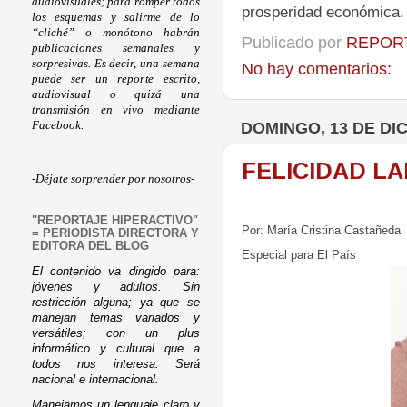
audiovisuales; para romper todos
prosperidad económica
los esquemas y salirme de lo
“cliché” o monótono habrán
Publicado por
REPORT
publicaciones semanales y
sorpresivas. Es decir, una semana
No hay comentarios:
puede ser un reporte escrito,
audiovisual o quizá una
transmisión en vivo mediante
DOMINGO, 13 DE DI
Facebook.
FELICIDAD L
-Déjate sorprender por nosotros-
"REPORTAJE HIPERACTIVO"
Por: María Cristina Castañeda
= PERIODISTA DIRECTORA Y
EDITORA DEL BLOG
Especial para El País
El contenido va dirigido para:
jóvenes y adultos. Sin
restricción alguna; ya que se
manejan temas variados y
versátiles; con un plus
informático y cultural que a
todos nos interesa. Será
nacional e internacional.
Manejamos un lenguaje claro y