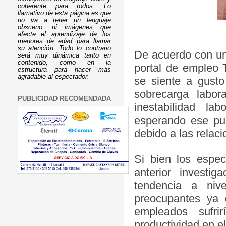
coherente para todos. Lo
llamativo de esta página es que
no va a tener un lenguaje
obsceno, ni imágenes que
afecte el aprendizaje de los
menores de edad para llamar
su atención. Todo lo contrario
De acuerdo con un 
será muy dinámica tanto en
contenido, como en la
portal de empleo 
estructura para hacer más
agradable al espectador.
se siente a gusto
sobrecarga labor
PUBLICIDAD RECOMENDADA
inestabilidad l
esperando ese pue
debido a las relac
Si bien los espec
anterior investi
tendencia a niv
preocupantes ya 
empleados sufrir
productividad en el