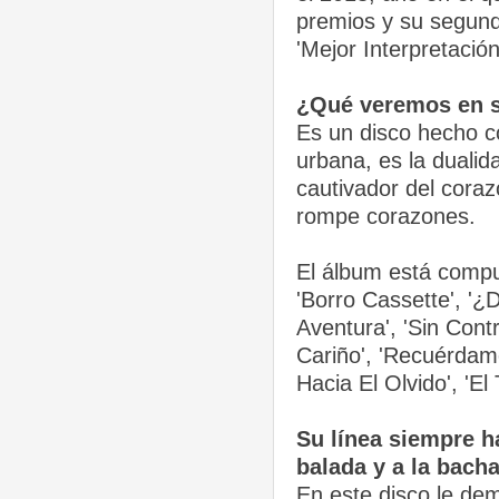
premios y su segun
'Mejor Interpretació
¿Qué veremos en su
Es un disco hecho c
urbana, es la dualida
cautivador del coraz
rompe corazones.
El álbum está compu
'Borro Cassette', '¿
Aventura', 'Sin Contr
Cariño', 'Recuérdam
Hacia El Olvido', 'El 
Su línea siempre ha
balada y a la bach
En este disco le dem