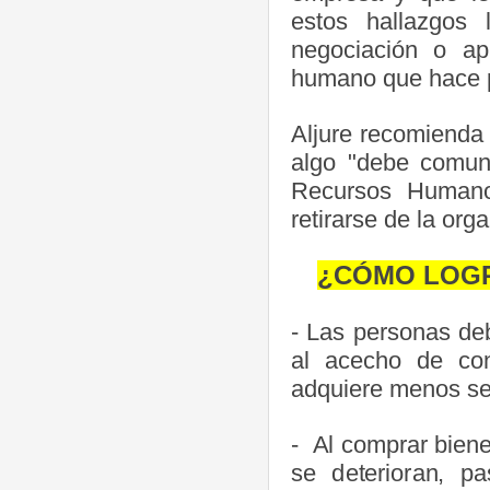
estos hallazgos
negociación o apl
humano que hace p
Aljure recomienda
algo "debe comun
Recursos Humanos
retirarse de la org
¿CÓMO L
OGR
- Las personas deb
al acecho de con
adquiere menos se 
- Al comprar biene
se deterioran, 