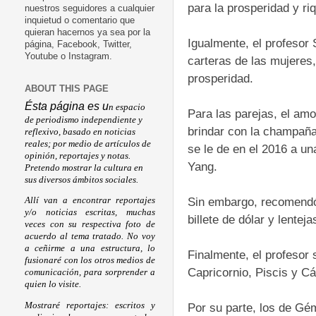
para la prosperidad y r
nuestros seguidores a cualquier
inquietud o comentario que
quieran hacernos ya sea por la
Igualmente, el profesor 
página, Facebook, Twitter,
Youtube o Instagram.
carteras de las mujeres
prosperidad.
ABOUT THIS PAGE
Ésta página es u
n espacio
Para las parejas, el am
de periodismo independiente y
brindar con la champaña
reflexivo, basado en noticias
reales; por medio de artículos de
se le de en el 2016 a un
opinión, reportajes y notas.
Yang.
Pretendo mostrar la cultura en
sus diversos ámbitos sociales.
Sin embargo, recomendó
Allí van a encontrar reportajes
y/o noticias escritas, muchas
billete de dólar y lentej
veces con su respectiva foto de
acuerdo al tema tratado. No voy
a ceñirme a una estructura, lo
Finalmente, el profesor 
fusionaré con los otros medios de
Capricornio, Piscis y C
comunicación, para sorprender a
quien lo visite.
Mostraré reportajes: escritos y
Por su parte, los de Gé