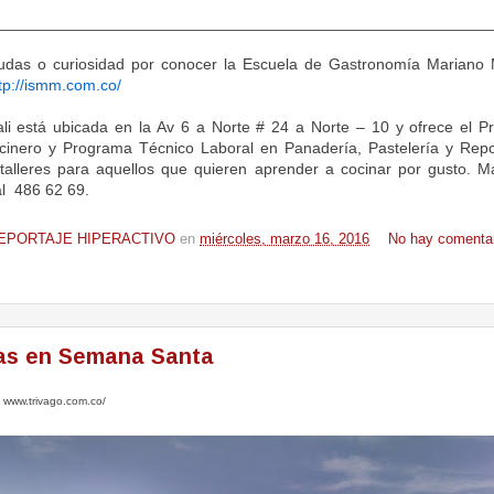
________________________________________________________
udas o curiosidad por conocer l
a Escuela de Gastronomía Mariano M
tp://ismm.com.co/
li está
ubicada en la Av 6 a Norte # 24 a Norte – 10 y ofrece el
P
cinero y Programa Técnico Laboral en Panadería, Pastelería y Repo
s talleres para aquellos que quieren aprender a cocinar por gusto. M
l 486 62 69.
EPORTAJE HIPERACTIVO
en
miércoles, marzo 16, 2016
No hay comentar
as en Semana Santa
e
www.trivago.com.co/