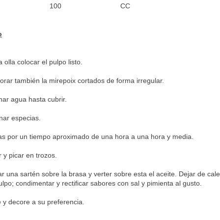
a
100
CC
o
 olla colocar el pulpo listo.
orar también la mirepoix cortados de forma irregular.
nar agua hasta cubrir.
nar especias.
as por un tiempo aproximado de una hora a una hora y media.
 y picar en trozos.
r una sartén sobre la brasa y verter sobre esta el aceite. Dejar de cale
ulpo; condimentar y rectificar sabores con sal y pimienta al gusto.
e y decore a su preferencia.