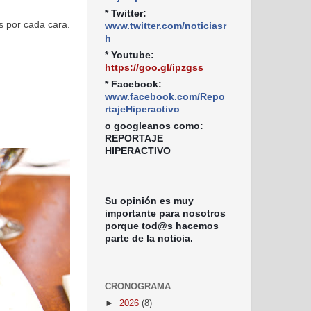
* Twitter:
s por cada cara.
www.twitter.com/noticiasr
h
* Youtube:
https://goo.gl/ipzgss
* Facebook:
www.facebook.com/Repo
rtajeHiperactivo
o googleanos como:
REPORTAJE
HIPERACTIVO
Su opinión es muy
importante para nosotros
porque tod@s hacemos
parte de la noticia.
CRONOGRAMA
►
2026
(8)