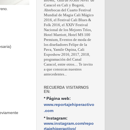
Brown, ‘Gira de A Otro Nivel’ de
Caracol en Cali y Bogotá,
reno.
Abrebocas del Cuarto Festival
Mundial de Magia Cali Mágico
2016, el Festival Cali Blues &
Folk 2016, el XXIV Festival
Nacional de los Mejores Tríos,
Hotel Marriott, Hotel MS 100
Premium, Eventos de moda de
los diseñadores Felipe de la
saria)
Pava, Yamile Ospina, Cali
Exposhow 2016, 2017, 2018,
programación del Canal
Caracol, entre otros.... Te invito
a que conozcas nuestros
antecedentes...
RECUERDA VISITARNOS
EN:
* Página web:
www.reportajehiperactivo
.com
reviamente
* Instagram:
www.instagram.com/repo
rtajehiperactivo/