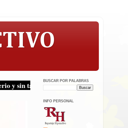
CTIVO
BUSCAR POR PALABRAS
pujos... ¡Periodismo en sus multiplataformas!
INFO PERSONAL