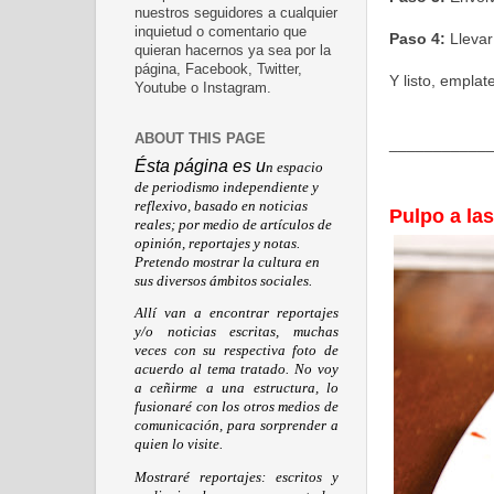
nuestros seguidores a cualquier
inquietud o comentario que
Paso 4:
Llevar
quieran hacernos ya sea por la
página, Facebook, Twitter,
Y listo, emplat
Youtube o Instagram.
ABOUT THIS PAGE
___________
Ésta página es u
n espacio
de periodismo independiente y
reflexivo, basado en noticias
Pulpo a la
reales; por medio de artículos de
opinión, reportajes y notas.
Pretendo mostrar la cultura en
sus diversos ámbitos sociales.
Allí van a encontrar reportajes
y/o noticias escritas, muchas
veces con su respectiva foto de
acuerdo al tema tratado. No voy
a ceñirme a una estructura, lo
fusionaré con los otros medios de
comunicación, para sorprender a
quien lo visite.
Mostraré reportajes: escritos y