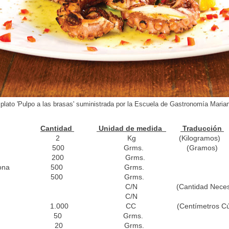
 plato 'Pulpo a las brasas' suministrada por la
Escuela de Gastronomía Maria
Cantidad
Unidad de medida
Traducción
o 2 Kg (Kilogramos)
oria 500 Grms. (Gramos)
200
Grms.
cabezona 500
Grms.
o
500
Grms.
C/N (Cantidad Necesa
C/N
1.000
CC (Centímetros Cúb
50
Grms.
20
Grms.