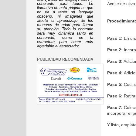
Aceite de oliv
coherente para todos. Lo
llamativo de esta página es que
no va a tener un lenguaje
obsceno, ni imágenes que
Procedimient
afecte el aprendizaje de los
menores de edad para llamar
su atención. Todo lo contrario
será muy dinámica tanto en
contenido, como en la
Paso 1:
En una
estructura para hacer más
agradable al espectador.
Paso 2:
Incorp
PUBLICIDAD RECOMENDADA
Paso 3:
Adicio
Paso 4:
Adicio
Paso 5:
Cocin
Paso 6:
Retirar
Paso 7:
Coloca
incorporar el p
Y listo, emplat