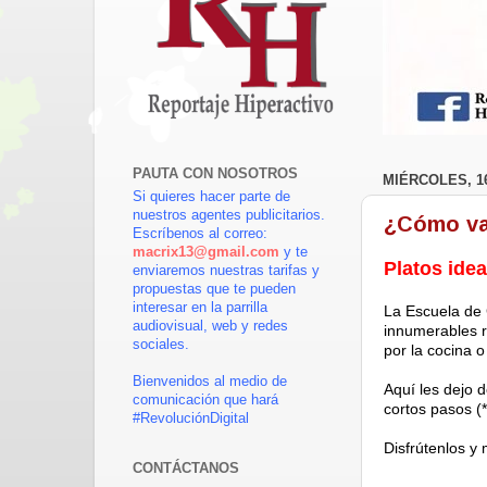
PAUTA CON NOSOTROS
MIÉRCOLES, 1
Si quieres hacer parte de
nuestros agentes publicitarios.
¿Cómo var
Escríbenos al correo:
macrix13@gmail.com
y te
Platos ide
enviaremos nuestras tarifas y
propuestas que te pueden
interesar en la parrilla
La Escuela de
audiovisual, web y redes
innumerables r
sociales.
por la cocina o
Bienvenidos al medio de
Aquí les dejo 
comunicación que hará
cortos pasos (*
#RevoluciónDigital
Disfrútenlos y
CONTÁCTANOS