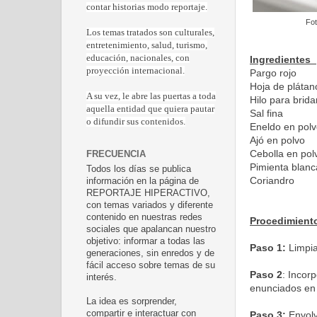
contar historias modo reportaje.
Fot
Los temas tratados son culturales,
entretenimiento, salud, turismo,
educación, nacionales, con
Ingredientes
proyección internacional.
Parg
Hoja d
A su vez, le abre las puertas a toda
Hilo para brida
aquella entidad que quiera pautar
Sa
o difundir sus contenidos.
Eneldo
Ajó e
Ceboll
FRECUENCIA
Pimien
Todos los días se publica
Cori
información en la página de
REPORTAJE HIPERACTIVO,
con temas variados y diferente
contenido en nuestras redes
Procedimient
sociales que apalancan nuestro
objetivo: informar a todas las
Paso 1:
Limpiar
generaciones, sin enredos y de
fácil acceso sobre temas de su
Paso 2
: Incor
interés.
enunciados en 
La idea es sorprender,
compartir e interactuar con
Paso 3:
Envolv