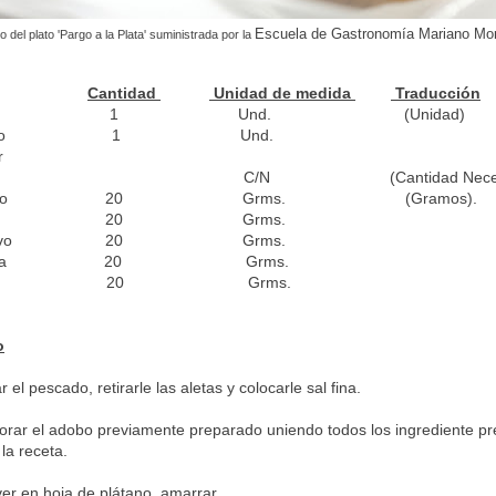
Escuela de Gastronomía Mariano Mo
o del plato 'Pargo a la Plata' suministrada por la
Cantidad
Unidad de medida
Traducción
o rojo 1 Und. (Unidad)
e plátano 1 Und.
r
l fina C/N
(Cantidad Nece
 en polvo 20 Grms. (Gramos).
n polvo 20 Grms.
a en polvo 20 Grms.
ta blanca 20 Grms.
andro 20 Grms.
o
 el pescado, retirarle las aletas y colocarle sal fina.
porar el adobo previamente preparado uniendo todos los ingrediente p
la receta.
er en hoja de plátano, amarrar.