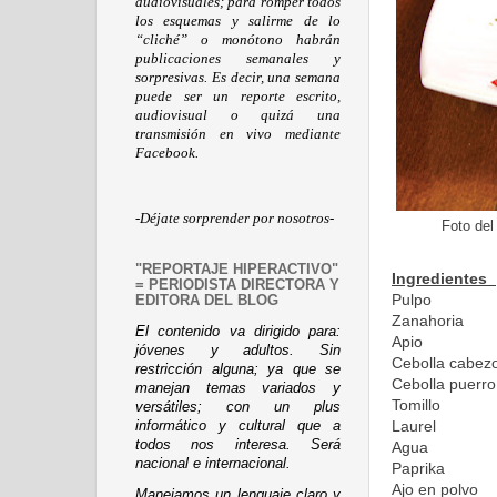
audiovisuales; para romper todos
los esquemas y salirme de lo
“cliché” o monótono habrán
publicaciones semanales y
sorpresivas. Es decir, una semana
puede ser un reporte escrito,
audiovisual o quizá una
transmisión en vivo mediante
Facebook.
-Déjate sorprender por nosotros-
Foto del
"REPORTAJE HIPERACTIVO"
Ingredientes
= PERIODISTA DIRECTORA Y
Pulp
EDITORA DEL BLOG
Zanah
El contenido va dirigido para:
Apio
jóvenes y adultos. Sin
Cebolla 
restricción alguna; ya que se
Cebolla puerr
manejan temas variados y
Tomillo
versátiles; con un plus
Laurel
informático y cultural que a
todos nos interesa. Será
Agua
nacional e internacional.
Paprika
Ajo en polvo
Manejamos un lenguaje claro y