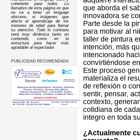
adquiere interact
coherente para todos. Lo
que aborda el sab
llamativo de esta página es que
no va a tener un lenguaje
innovadora se co
obsceno, ni imágenes que
afecte el aprendizaje de los
Parte desde la pi
menores de edad para llamar
para motivar al n
su atención. Todo lo contrario
será muy dinámica tanto en
taller de pintura 
contenido, como en la
estructura para hacer más
intención, más qu
agradable al espectador.
intencionado haci
convirtiéndose en
PUBLICIDAD RECOMENDADA
Este proceso gen
materializa el re
de reflexión o co
sentir, pensar, a
contexto, generan
cotidiana de cada
integro en toda s
¿Actualmente cu