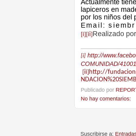
Actualmente tiene
lapiceros en made
por los niños del
Email: siemb
Realizado po
[i]
[
i
i
]
http://www.face
[i]
COMUNIDAD/410019
[
i
i]
http://fundaci
NDACION%20SIEMB
Publicado por
REPORT
No hay comentarios:
Suscribirse a:
Entrada