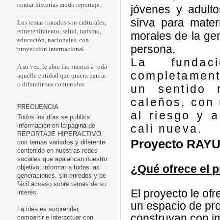
contar historias modo reportaje.
jóvenes y adulto
sirva para materia
Los temas tratados son culturales,
entretenimiento, salud, turismo,
morales de la ge
educación, nacionales, con
persona.
proyección internacional.
La fundac
A su vez, le abre las puertas a toda
completament
aquella entidad que quiera pautar
o difundir sus contenidos.
un sentido 
caleños, con 
FRECUENCIA
al riesgo y 
Todos los días se publica
cali nueva.
información en la página de
REPORTAJE HIPERACTIVO,
Proyecto RAY
con temas variados y diferente
contenido en nuestras redes
sociales que apalancan nuestro
¿Qué ofrece el 
objetivo: informar a todas las
generaciones, sin enredos y de
fácil acceso sobre temas de su
El proyecto le ofr
interés.
un espacio de pr
La idea es sorprender,
construyan con i
compartir e interactuar con