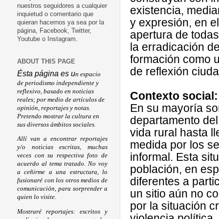
nuestros seguidores a cualquier
existencia, media
inquietud o comentario que
y expresión, en el
quieran hacernos ya sea por la
página, Facebook, Twitter,
apertura de todas
Youtube o Instagram.
la erradicación de
formación como u
ABOUT THIS PAGE
de reflexión ciud
Ésta página es u
n espacio
de periodismo independiente y
reflexivo, basado en noticias
Contexto social:
reales; por medio de artículos de
En su mayoría so
opinión, reportajes y notas.
Pretendo mostrar la cultura en
departamento del 
sus diversos ámbitos sociales.
vida rural hasta 
Allí van a encontrar reportajes
medida por los s
y/o noticias escritas, muchas
informal. Esta si
veces con su respectiva foto de
acuerdo al tema tratado. No voy
población, en espe
a ceñirme a una estructura, lo
diferentes a part
fusionaré con los otros medios de
comunicación, para sorprender a
un sitio aún no c
quien lo visite.
por la situación c
Mostraré reportajes: escritos y
violencia política.