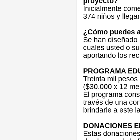
proyecto?
Inicialmente com
374 niños y llega
¿Cómo puedes 
Se han diseñado l
cuales usted o su
aportando los rec
PROGRAMA ED
Treinta mil peso
($30.000 x 12 me
El programa consi
través de una co
brindarle a este l
DONACIONES E
Estas donaciones