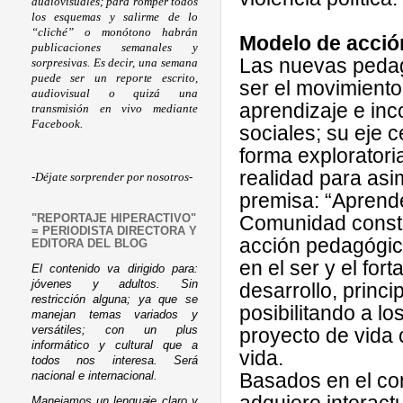
audiovisuales; para romper todos
los esquemas y salirme de lo
“cliché” o monótono habrán
Modelo de acció
publicaciones semanales y
Las nuevas pedag
sorpresivas. Es decir, una semana
puede ser un reporte escrito,
ser el movimiento
audiovisual o quizá una
aprendizaje e inc
transmisión en vivo mediante
Facebook.
sociales; su eje c
forma exploratoria
realidad para asim
-Déjate sorprender por nosotros-
premisa: “Aprend
Comunidad constr
"REPORTAJE HIPERACTIVO"
= PERIODISTA DIRECTORA Y
acción pedagógica
EDITORA DEL BLOG
en el ser y el fo
El contenido va dirigido para:
jóvenes y adultos. Sin
desarrollo, princ
restricción alguna; ya que se
posibilitando a lo
manejan temas variados y
versátiles; con un plus
proyecto de vida 
informático y cultural que a
vida.
todos nos interesa. Será
Basados en el co
nacional e internacional.
Manejamos un lenguaje claro y