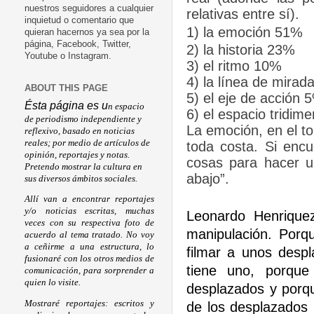
nuestros seguidores a cualquier
relativas entre sí).
inquietud o comentario que
1) la emoción 51%
quieran hacernos ya sea por la
página, Facebook, Twitter,
2) la historia 23%
Youtube o Instagram.
3) el ritmo 10%
4) la línea de mirad
ABOUT THIS PAGE
5) el eje de acción 
Ésta página es u
n espacio
6) el espacio tridim
de periodismo independiente y
La emoción, en el to
reflexivo, basado en noticias
reales; por medio de artículos de
toda costa. Si encu
opinión, reportajes y notas.
cosas para hacer un
Pretendo mostrar la cultura en
abajo”.
sus diversos ámbitos sociales.
Allí van a encontrar reportajes
y/o noticias escritas, muchas
Leonardo Henrique
veces con su respectiva foto de
manipulación. Porq
acuerdo al tema tratado. No voy
a ceñirme a una estructura, lo
filmar a unos despl
fusionaré con los otros medios de
tiene uno, porque
comunicación, para sorprender a
quien lo visite.
desplazados y porq
Mostraré reportajes: escritos y
de los desplazados 