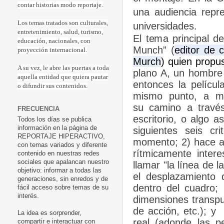
contar historias modo reportaje.
una audiencia repr
Los temas tratados son culturales,
universidades.
entretenimiento, salud, turismo,
El tema principal d
educación, nacionales, con
Munch” (
editor de c
proyección internacional.
Murch
) quien propu
A su vez, le abre las puertas a toda
plano A, un hombre 
aquella entidad que quiera pautar
entonces la pelícu
o difundir sus contenidos.
mismo punto, a mi
su camino a través
FRECUENCIA
escritorio, o algo a
Todos los días se publica
información en la página de
siguientes seis c
REPORTAJE HIPERACTIVO,
momento; 2) hace av
con temas variados y diferente
rítmicamente inter
contenido en nuestras redes
sociales que apalancan nuestro
llamar "la línea de l
objetivo: informar a todas las
el desplazamiento 
generaciones, sin enredos y de
dentro del cuadro; 
fácil acceso sobre temas de su
interés.
dimensiones transpue
de acción, etc.); y 
La idea es sorprender,
real (adonde las p
compartir e interactuar con