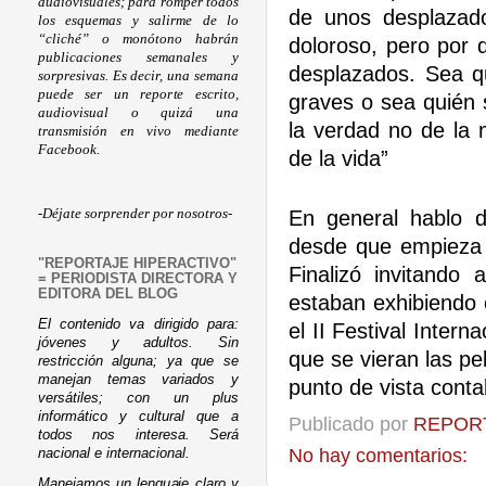
audiovisuales; para romper todos
de unos desplazado
los esquemas y salirme de lo
“cliché” o monótono habrán
doloroso, pero por 
publicaciones semanales y
desplazados. Sea 
sorpresivas. Es decir, una semana
puede ser un reporte escrito,
graves o sea quién 
audiovisual o quizá una
la verdad no de la 
transmisión en vivo mediante
Facebook.
de la vida”
En general hablo 
-Déjate sorprender por nosotros-
desde que empieza e
"REPORTAJE HIPERACTIVO"
Finalizó invitando
= PERIODISTA DIRECTORA Y
EDITORA DEL BLOG
estaban exhibiendo e
El contenido va dirigido para:
el II Festival Intern
jóvenes y adultos. Sin
que se vieran las pel
restricción alguna; ya que se
manejan temas variados y
punto de vista cont
versátiles; con un plus
informático y cultural que a
Publicado por
REPORT
todos nos interesa. Será
No hay comentarios:
nacional e internacional.
Manejamos un lenguaje claro y