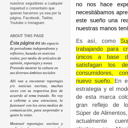
no nos hace expe
nuestros seguidores a cualquier
inquietud o comentario que
necesitábamos apre
quieran hacernos ya sea por la
página, Facebook, Twitter,
este sueño una re
Youtube o Instagram.
nuestras manos tení
ABOUT THIS PAGE
Es así, como
Su
Ésta página es u
n espacio
trabajando para c
de periodismo independiente y
reflexivo, basado en noticias
únicos a base d
reales; por medio de artículos de
opinión, reportajes y notas.
satisfagan los d
Pretendo mostrar la cultura en
consumidores, co
sus diversos ámbitos sociales.
nuevo sueño.
En e
Allí van a encontrar reportajes
y/o noticias escritas, muchas
estrategia y el mod
veces con su respectiva foto de
de esta marca col
acuerdo al tema tratado. No voy
a ceñirme a una estructura, lo
gran reflejo de l
fusionaré con los otros medios de
comunicación, para sorprender a
Súper de Alimentos
quien lo visite.
actualmente cue
Mostraré reportajes: escritos y