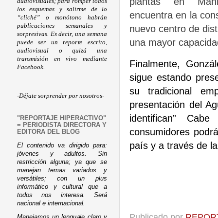
plantas en Man
audiovisuales; para romper todos
los esquemas y salirme de lo
encuentra en la con
“cliché” o monótono habrán
publicaciones semanales y
nuevo centro de dist
sorpresivas. Es decir, una semana
una mayor capacidad
puede ser un reporte escrito,
audiovisual o quizá una
transmisión en vivo mediante
Finalmente, Gonzá
Facebook.
sigue estando pres
su tradicional em
-Déjate sorprender por nosotros-
presentación del Ag
identifican” Cabe
"REPORTAJE HIPERACTIVO"
= PERIODISTA DIRECTORA Y
consumidores podrán
EDITORA DEL BLOG
país y a través de l
El contenido va dirigido para:
jóvenes y adultos. Sin
restricción alguna; ya que se
manejan temas variados y
versátiles; con un plus
informático y cultural que a
todos nos interesa. Será
nacional e internacional.
Publicado por
REPORT
Manejamos un lenguaje claro y