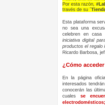
Por esta razón,
#La
través de su
´Tienda
Esta plataforma serv
no sea una excus
celebren en casa 
iniciativa digital 
productos el regalo 
Ricardo Barbosa, jef
¿Cómo acceder
En la página ofici
interesados tendrán 
conocerán las últ
cuales
se encuen
electrodomésticos