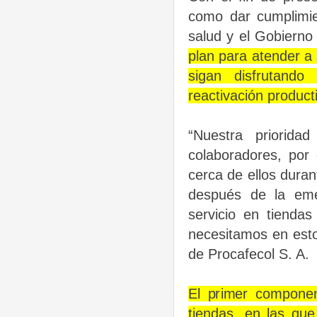
como dar cumplimie
salud y el Gobierno
plan para atender a 
sigan disfrutando
reactivación product
“Nuestra priorida
colaboradores, por
cerca de ellos dura
después de la eme
servicio en tiendas
necesitamos en es
de Procafecol S. A.
El primer componen
tiendas, en las qu