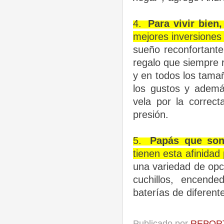
4.
Para vivir bien
mejores inversiones
sueño reconfortante
regalo que siempre 
y en todos los tama
los gustos y ademá
vela por la correc
presión.
5.
Papás que son
tienen esta afinidad
una variedad de opc
cuchillos, encend
baterías de diferent
Publicado por
REPORT