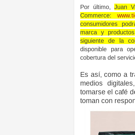
Por último,
Juan V
Commerce:
www.t
consumidores podr
marca y productos
siguiente de la co
disponible para o
cobertura del servic
Es así, como a tr
medios digitale
tomarse el café d
toman con respon