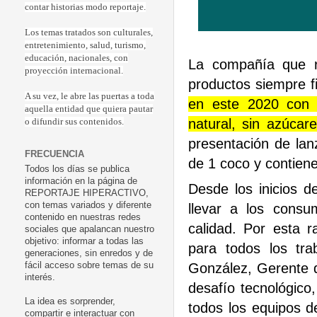
contar historias modo reportaje.
Los temas tratados son culturales,
entretenimiento, salud, turismo,
educación, nacionales, con
La compañía que 
proyección internacional.
productos siempre f
A su vez, le abre las puertas a toda
en este 2020 con
aquella entidad que quiera pautar
natural, sin azúcare
o difundir sus contenidos.
presentación de lan
FRECUENCIA
de 1 coco y contiene 
Todos los días se publica
información en la página de
Desde los inicios d
REPORTAJE HIPERACTIVO,
con temas variados y diferente
llevar a los consu
contenido en nuestras redes
calidad. Por esta 
sociales que apalancan nuestro
objetivo: informar a todas las
para todos los tra
generaciones, sin enredos y de
González, Gerente 
fácil acceso sobre temas de su
interés.
desafío tecnológico
La idea es sorprender,
todos los equipos d
compartir e interactuar con