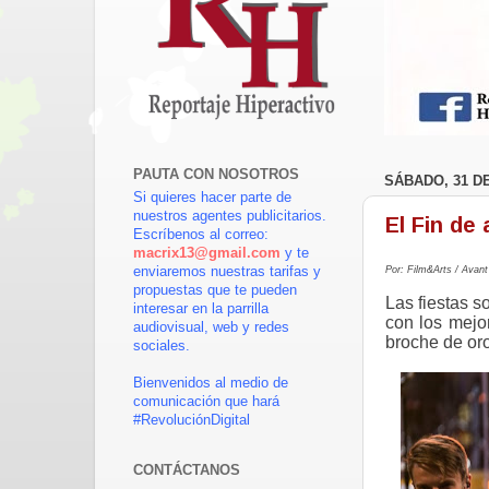
PAUTA CON NOSOTROS
SÁBADO, 31 D
Si quieres hacer parte de
nuestros agentes publicitarios.
El Fin de
Escríbenos al correo:
macrix13@gmail.com
y te
Por:
Film&Arts / Avan
enviaremos nuestras tarifas y
propuestas que te pueden
Las fiestas s
interesar en la parrilla
con los mejo
audiovisual, web y redes
broche de oro
sociales.
Bienvenidos al medio de
comunicación que hará
#RevoluciónDigital
CONTÁCTANOS