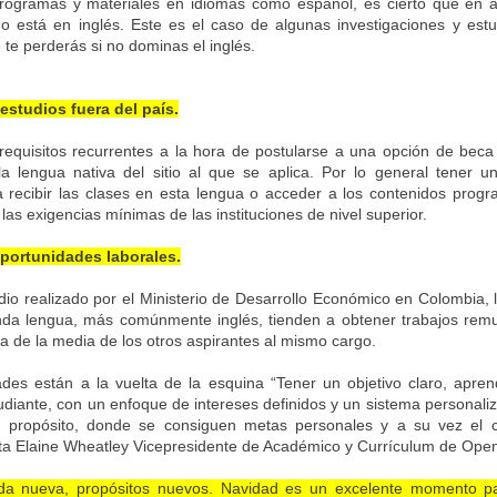
ogramas y materiales en idiomas como español, es cierto que en a
o está en inglés. Este es el caso de algunas investigaciones y est
 te perderás si no dominas el inglés.
estudios fuera del país.
requisitos recurrentes a la hora de postularse a una opción de beca 
a lengua nativa del sitio al que se aplica. Por lo general tener un
recibir las clases en esta lengua o acceder a los contenidos progr
las exigencias mínimas de las instituciones de nivel superior.
oportunidades laborales.
io realizado por el Ministerio de Desarrollo Económico en Colombia, 
da lengua, más comúnmente inglés, tienden a obtener trabajos rem
 de la media de los otros aspirantes al mismo cargo.
des están a la vuelta de la esquina “Tener un objetivo claro, apren
tudiante, con un enfoque de intereses definidos y un sistema personal
 propósito, donde se consiguen metas personales y a su vez el c
ta Elaine Wheatley Vicepresidente de Académico y Currículum de Open
da nueva, propósitos nuevos. Navidad es un excelente momento p