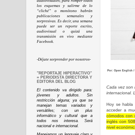
audiovisuales; para romper todos
los esquemas y salirme de lo
“cliché” o monótono habrán
publicaciones semanales y
sorpresivas. Es decir, una semana
puede ser un reporte escrito,
audiovisual o quizá una
transmisión en vivo mediante
Facebook.
-Déjate sorprender por nosotros-
Por: Open English /
"REPORTAJE HIPERACTIVO"
= PERIODISTA DIRECTORA Y
EDITORA DEL BLOG
Cada vez son 
El contenido va dirigido para:
internacional. 
jóvenes y adultos. Sin
restricción alguna; ya que se
Hoy se habla 
manejan temas variados y
acceder a mu
versátiles; con un plus
cómodos con n
informático y cultural que a
todos nos interesa. Será
inglés con 508
nacional e internacional.
nivel económico
Manejamos un lenguaje claro y