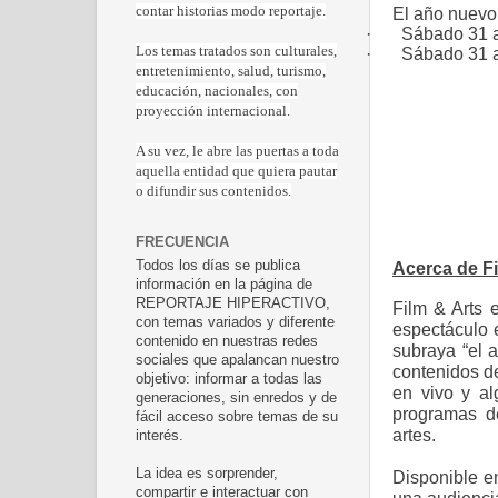
contar historias modo reportaje.
El año nuevo
·
Sábado 31 a
Los temas tratados son culturales,
·
Sábado 31 a 
entretenimiento, salud, turismo,
educación, nacionales, con
proyección internacional.
A su vez, le abre las puertas a toda
aquella entidad que quiera pautar
o difundir sus contenidos.
FRECUENCIA
Todos los días se publica
Acerca de Fi
información en la página de
REPORTAJE HIPERACTIVO,
Film & Arts 
con temas variados y diferente
espectáculo 
contenido en nuestras redes
subraya
“el 
sociales que apalancan nuestro
contenidos d
objetivo: informar a todas las
en vivo y a
generaciones, sin enredos y de
programas de
fácil acceso sobre temas de su
artes.
interés.
La idea es sorprender,
Disponible e
compartir e interactuar con