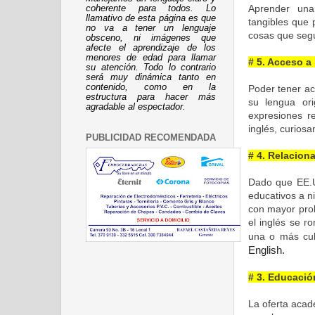
Aprender una 
coherente para todos. Lo
llamativo de esta página es que
tangibles que 
no va a tener un lenguaje
cosas que segú
obsceno, ni imágenes que
afecte el aprendizaje de los
menores de edad para llamar
# 5. Acceso a
su atención. Todo lo contrario
será muy dinámica tanto en
contenido, como en la
Poder tener ac
estructura para hacer más
su lengua ori
agradable al espectador.
expresiones r
inglés, curios
PUBLICIDAD RECOMENDADA
# 4. Relacion
Dado que EE.U
educativos a n
con mayor prob
el inglés se r
una o más cul
English.
# 3. Educación
La oferta acad