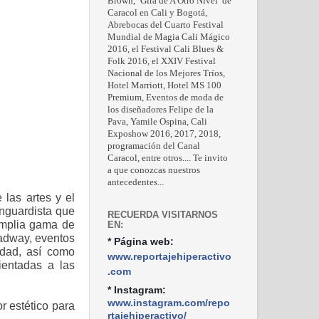
Brown, ‘Gira de A Otro Nivel’ de
Caracol en Cali y Bogotá,
Abrebocas del Cuarto Festival
Mundial de Magia Cali Mágico
2016, el Festival Cali Blues &
Folk 2016, el XXIV Festival
Nacional de los Mejores Tríos,
Hotel Marriott, Hotel MS 100
Premium, Eventos de moda de
los diseñadores Felipe de la
Pava, Yamile Ospina, Cali
Exposhow 2016, 2017, 2018,
programación del Canal
Caracol, entre otros.... Te invito
a que conozcas nuestros
antecedentes...
 las artes y el
nguardista que
RECUERDA VISITARNOS
mplia gama de
EN:
oadway, eventos
* Página web:
idad, así como
www.reportajehiperactivo
ientadas a las
.com
* Instagram:
www.instagram.com/repo
r estético para
rtajehiperactivo/