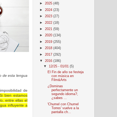
►
2025
(48)
►
2024
(23)
►
2023
(27)
►
2022
(18)
►
2021
(59)
►
2020
(134)
►
2019
(255)
►
2018
(404)
►
2017
(292)
▼
2016
(186)
▼
12/25 - 01/01
(5)
El Fin de año se festeja
o de esta lengua
con música en
Film&Arts
¿Dominas
imposibilidad de
perfectamente un
segundo idioma?,
Si bien estamos
¿sabes ...
, entre ellas el
'Chumel con Chumel
gua influyente a
Torres' vuelve a la
pantalla ch...