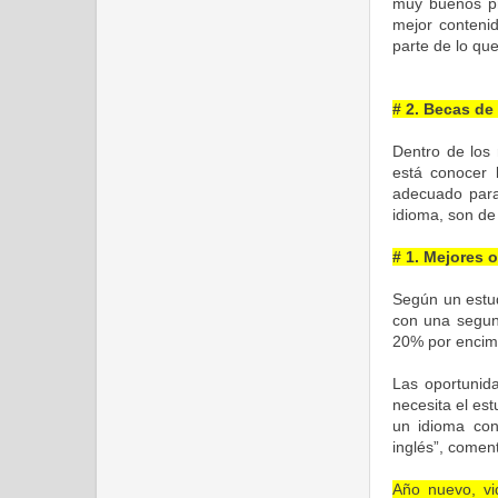
muy buenos pr
mejor contenid
parte de lo que
# 2. Becas de 
Dentro de los 
está conocer l
adecuado para 
idioma, son de 
# 1. Mejores 
Según un estud
con una segun
20% por encima
Las oportunida
necesita el es
un idioma con
inglés”, comen
Año nuevo, vi