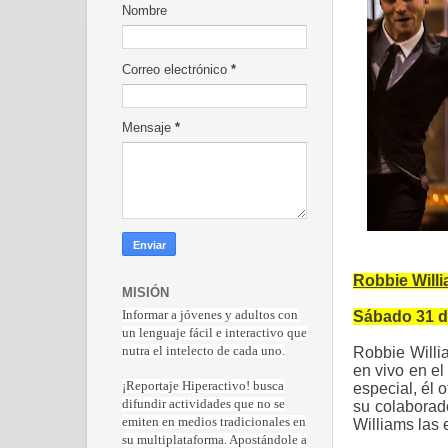
Nombre
Correo electrónico
*
Mensaje
*
Robbie Willi
MISIÓN
Sábado 31 de
Informar a jóvenes y adultos con
un lenguaje fácil e interactivo que
Robbie Willi
nutra el intelecto de cada uno.
en vivo en el
¡Reportaje Hiperactiv
o! busca
especial, él
difundir actividades que no se
su colaborad
emiten en medios tradicionales en
Williams las 
su multiplataforma. Apostándole a