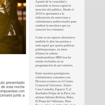
A partir de la veracidad y
contenido se busca captar la
atención del público. Desde el
2016 le apostamos a la
elaboración de entrevistas y
cubrimientos audiovisuales para
cambiar la mecánica que ya
conocen los visitantes.
Como es un espacio alternativo
también le abre las puertas a
todo aquel que quiera publicar
publirreportajes; en éstos
últimos la cadena
estadounidense HBO nos ha
tenido incluidos en su
programación de pre estrenos.
Entre nuestros prestigiosos
cubrimientos contamos con:
Diversos eventos en el Centro
ulo presentado
Comercial Unicentro, Teatro
o de esta noche
Casa Comedia, Espacio T, el
 compuestas con
diseñador Felipe de la Pava, los
enario junto a
artistas Adriana Bottina, Bako,
El Puma del Vallenato, Nino