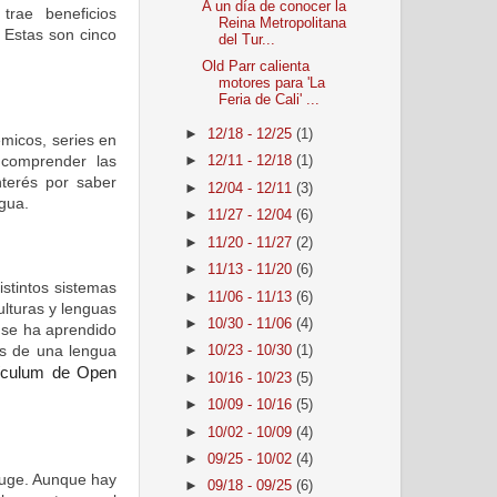
A un día de conocer la
 trae beneficios
Reina Metropolitana
. Estas son cinco
del Tur...
Old Parr calienta
motores para 'La
Feria de Cali' ...
►
12/18 - 12/25
(1)
émicos, series en
 comprender las
►
12/11 - 12/18
(1)
nterés por saber
►
12/04 - 12/11
(3)
gua.
►
11/27 - 12/04
(6)
►
11/20 - 11/27
(2)
►
11/13 - 11/20
(6)
stintos sistemas
►
11/06 - 11/13
(6)
ulturas y lenguas
►
10/30 - 11/06
(4)
 se ha aprendido
és de una lengua
►
10/23 - 10/30
(1)
rículum de Open
►
10/16 - 10/23
(5)
►
10/09 - 10/16
(5)
►
10/02 - 10/09
(4)
►
09/25 - 10/02
(4)
 auge. Aunque hay
►
09/18 - 09/25
(6)