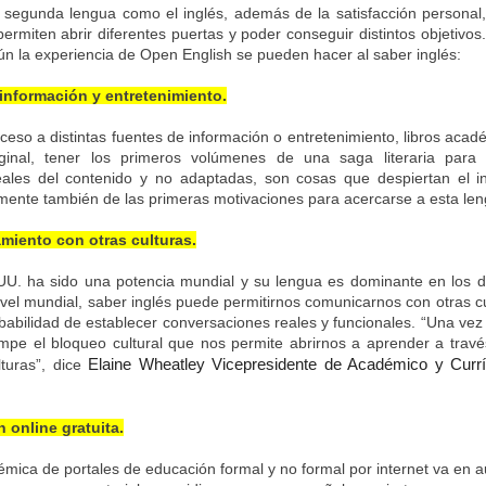
segunda lengua como el inglés, además de la satisfacción personal,
permiten abrir diferentes puertas y poder conseguir distintos objetivos
n la experiencia de Open English se pueden hacer al saber inglés:
 información y entretenimiento.
ceso a distintas fuentes de información o entretenimiento, libros acad
ginal, tener los primeros volúmenes de una saga literaria para
eales del contenido y no adaptadas, son cosas que despiertan el i
amente también de las primeras motivaciones para acercarse a esta len
amiento con otras culturas.
U. ha sido una potencia mundial y su lengua es dominante en los di
ivel mundial, saber inglés puede permitirnos comunicarnos con otras c
abilidad de establecer conversaciones reales y funcionales. “Una vez
ompe el bloqueo cultural que nos permite abrirnos a aprender a trav
turas”, dice
Elaine Wheatley Vicepresidente de Académico y Cur
 online gratuita.
émica de portales de educación formal y no formal por internet va en