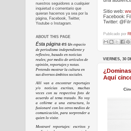
una audienci
nuestros seguidores a cualquier
inquietud o comentario que
Sitio web:
ww
quieran hacernos ya sea por la
Facebook: F
página, Facebook, Twitter,
Twitter: @Fi
Youtube o Instagram.
Publicado por
R
ABOUT THIS PAGE
Ésta página es u
n espacio
de periodismo independiente y
reflexivo, basado en noticias
VIERNES, 30 D
reales; por medio de artículos de
opinión, reportajes y notas.
Pretendo mostrar la cultura en
¿Dominas 
sus diversos ámbitos sociales.
Aquí cinco
Allí van a encontrar reportajes
y/o noticias escritas, muchas
Cin
veces con su respectiva foto de
acuerdo al tema tratado. No voy
a ceñirme a una estructura, lo
fusionaré con los otros medios de
comunicación, para sorprender a
quien lo visite.
Mostraré reportajes: escritos y