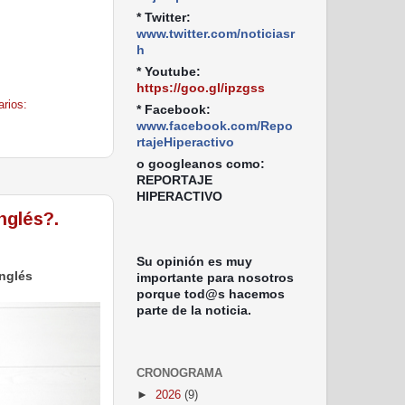
* Twitter:
www.twitter.com/noticiasr
h
* Youtube:
https://goo.gl/ipzgss
rios:
* Facebook:
www.facebook.com/Repo
rtajeHiperactivo
o googleanos como:
REPORTAJE
HIPERACTIVO
nglés?.
Su opinión es muy
inglés
importante para nosotros
porque tod@s hacemos
parte de la noticia.
CRONOGRAMA
►
2026
(9)