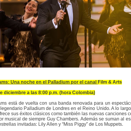
ams: Una noche en el Palladium por el canal
Film & Arts
 diciembre a las 8:00 p.m. (hora Colombia)
ams está de vuelta con una banda renovada para un espectác
 legendario Palladium de Londres en el Reino Unido. A lo larg
 ofrece sus éxitos clásicos como también las nuevas canciones
or musical de siempre Guy Chambers. Además se suman al esc
estrellas invitadas: Lily Allen y “Miss Piggy” de Los Muppets.