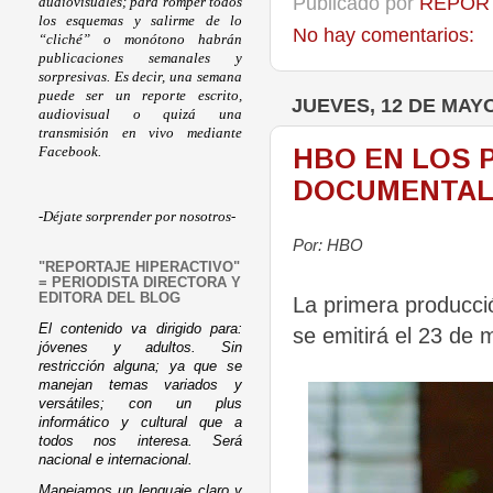
Publicado por
REPORT
audiovisuales; para romper todos
los esquemas y salirme de lo
No hay comentarios:
“cliché” o monótono habrán
publicaciones semanales y
sorpresivas. Es decir, una semana
puede ser un reporte escrito,
JUEVES, 12 DE MAYO
audiovisual o quizá una
transmisión en vivo mediante
HBO EN LOS 
Facebook.
DOCUMENTAL 
-Déjate sorprender por nosotros-
Por: HBO
"REPORTAJE HIPERACTIVO"
= PERIODISTA DIRECTORA Y
EDITORA DEL BLOG
La primera producció
El contenido va dirigido para:
se emitirá el 23 de 
jóvenes y adultos. Sin
restricción alguna; ya que se
manejan temas variados y
versátiles; con un plus
informático y cultural que a
todos nos interesa. Será
nacional e internacional.
Manejamos un lenguaje claro y