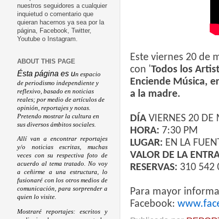
nuestros seguidores a cualquier
inquietud o comentario que
quieran hacernos ya sea por la
página, Facebook, Twitter,
Youtube o Instagram.
Este viernes 20 de 
ABOUT THIS PAGE
con
'
Todos los Artis
Ésta página es u
n espacio
Enciende Música, e
de periodismo independiente y
reflexivo, basado en noticias
a la madre.
reales; por medio de artículos de
opinión, reportajes y notas.
Pretendo mostrar la cultura en
DÍA
VIERNES 20 DE
sus diversos ámbitos sociales.
HORA:
7:30 PM
Allí van a encontrar reportajes
LUGAR:
EN LA FUEN
y/o noticias escritas, muchas
VALOR DE LA ENTR
veces con su respectiva foto de
acuerdo al tema tratado. No voy
RESERVAS:
310 542 0
a ceñirme a una estructura, lo
fusionaré con los otros medios de
comunicación, para sorprender a
Para mayor informac
quien lo visite.
Facebook:
www.fac
Mostraré reportajes: escritos y