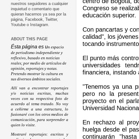
centro de Bogotá, do
nuestros seguidores a cualquier
Congreso se realiza
inquietud o comentario que
educación superior.
quieran hacernos ya sea por la
página, Facebook, Twitter,
Youtube o Instagram.
Con pancartas y co
calidad", los jóvenes
ABOUT THIS PAGE
tocando instrumento
Ésta página es u
n espacio
de periodismo independiente y
El punto más controv
reflexivo, basado en noticias
reales; por medio de artículos de
universidades ten
opinión, reportajes y notas.
financiera, instando
Pretendo mostrar la cultura en
sus diversos ámbitos sociales.
"Tenemos ya una pr
Allí van a encontrar reportajes
pero no la present
y/o noticias escritas, muchas
veces con su respectiva foto de
proyecto en el parla
acuerdo al tema tratado. No voy
Universidad Naciona
a ceñirme a una estructura, lo
fusionaré con los otros medios de
comunicación, para sorprender a
En rechazo al proye
quien lo visite.
huelga desde el pas
Mostraré reportajes: escritos y
continuarán "hast