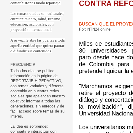
CONTRA REFO
contar historias modo reportaje.
Los temas tratados son culturales,
entretenimiento, salud, turismo,
BUSCAN QUE EL PROYE
educación, nacionales, con
Por: NTN24 online
proyección internacional.
A su vez, le abre las puertas a toda
Miles de estudiant
aquella entidad que quiera pautar
30 universidades 
o difundir sus contenidos.
paro desde hace do
de Colombia para 
FRECUENCIA
pretende liquidar la
Todos los días se publica
información en la página de
REPORTAJE HIPERACTIVO,
"Marchamos exigie
con temas variados y diferente
contenido en nuestras redes
retire el proyecto
sociales que apalancan nuestro
diálogo y concertac
objetivo: informar a todas las
la movilización", 
generaciones, sin enredos y de
fácil acceso sobre temas de su
Universidad Naciona
interés.
Los universitarios ma
La idea es sorprender,
compartir e interactuar con