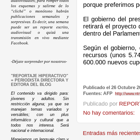
audiovisuales; para romper todos
porque preferimos p
los esquemas y salirme de lo
“cliché” o monótono habrán
publicaciones semanales y
El gobierno del pre
sorpresivas. Es decir, una semana
retirará el proyecto
puede ser un reporte escrito,
dentro del Parlamen
audiovisual o quizá una
transmisión en vivo mediante
Facebook.
Según el gobierno, 
recursos (unos 5.74
600.000 nuevos cupo
-Déjate sorprender por nosotros-
"REPORTAJE HIPERACTIVO"
= PERIODISTA DIRECTORA Y
EDITORA DEL BLOG
Publicado el 26 Octubre 2
Fuentes: AFP
http://www.n
El contenido va dirigido para:
jóvenes y adultos. Sin
Publicado por
REPORT
restricción alguna; ya que se
manejan temas variados y
No hay comentarios:
versátiles; con un plus
informático y cultural que a
todos nos interesa. Será
nacional e internacional.
Entradas más reciente
Manejamos un lenguaje claro y