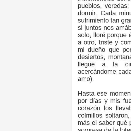
pueblos, veredas
dormir. Cada min
sufrimiento tan g
si juntos nos amá
solo, lloré porque 
a otro, triste y c
mi dueño que por
desiertos, montañ
llegué a la ci
acercándome cada 
amo).
Hasta ese moment
por días y mis fu
corazón los llev
colmillos soltaro
más el saber qué 
sorpresa de la lote