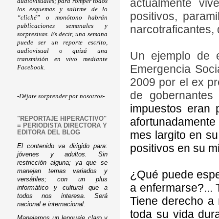
actualmente vive
audiovisuales; para romper todos
los esquemas y salirme de lo
positivos, param
“cliché” o monótono habrán
publicaciones semanales y
narcotraficantes, 
sorpresivas. Es decir, una semana
puede ser un reporte escrito,
audiovisual o quizá una
Un ejemplo de e
transmisión en vivo mediante
Emergencia Soci
Facebook.
2009 por el ex p
de gobernantes
-Déjate sorprender por nosotros-
impuestos eran p
afortunadamente
"REPORTAJE HIPERACTIVO"
= PERIODISTA DIRECTORA Y
mes largito en su
EDITORA DEL BLOG
positivos en su m
El contenido va dirigido para:
jóvenes y adultos. Sin
restricción alguna; ya que se
manejan temas variados y
¿Qué puede esper
versátiles; con un plus
a enfermarse?...
informático y cultural que a
todos nos interesa. Será
Tiene derecho a r
nacional e internacional.
toda su vida du
Manejamos un lenguaje claro y