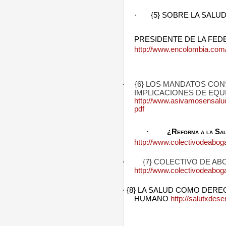
·
{5} SOBRE LA SALUD
PRESIDENTE DE LA FE
http://www.encolombia.com
·
{6} LOS MANDATOS CON
IMPLICACIONES DE EQU
http://www.asivamosensalu
pdf
·
¿Reforma a la
Sa
http://www.colectivodeabog
·
{7} COLECTIVO DE A
http://www.colectivodeabog
·
{8} LA SALUD COMO DER
HUMANO
http://salutxde