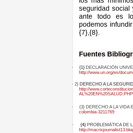
los mas mínimos
seguridad social 
ante todo es l
podemos infundir
{7},{8}.
Fuentes Bibliogr
·
{1}
DECLARACIÓN UNIV
http://www.un.org/es/docum
·
2}
DERECHO A LA SEGURID
http://www.corteconstit
AL%20EN%20SALUD.PHP
·
{3} DERECHO A LA VIDA
colombia-3211769
·
{4}
PROBLEMÁTICA DE L
http://macrixjournalist13.b