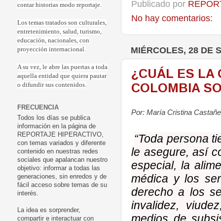
Publicado por
REPORT
contar historias modo reportaje.
No hay comentarios:
Los temas tratados son culturales,
entretenimiento, salud, turismo,
educación, nacionales, con
MIÉRCOLES, 28 DE 
proyección internacional.
A su vez, le abre las puertas a toda
¿CUÁL ES LA
aquella entidad que quiera pautar
COLOMBIA SO
o difundir sus contenidos.
FRECUENCIA
Por: María Cristina Castañe
Todos los días se publica
información en la página de
REPORTAJE HIPERACTIVO,
“Toda persona ti
con temas variados y diferente
le asegure, así c
contenido en nuestras redes
sociales que apalancan nuestro
especial, la alime
objetivo: informar a todas las
médica y los ser
generaciones, sin enredos y de
fácil acceso sobre temas de su
derecho a los s
interés.
invalidez, viud
La idea es sorprender,
medios de subsis
compartir e interactuar con