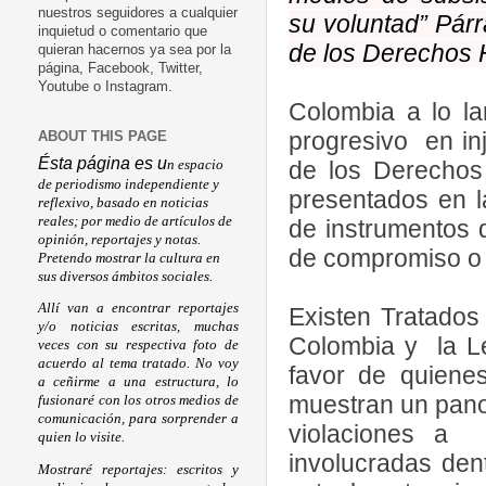
nuestros seguidores a cualquier
su voluntad” Párr
inquietud o comentario que
de los Derechos 
quieran hacernos ya sea por la
página, Facebook, Twitter,
Youtube o Instagram.
Colombia a lo la
progresivo en inj
ABOUT THIS PAGE
Ésta página es u
de los Derechos 
n espacio
de periodismo independiente y
presentados en l
reflexivo, basado en noticias
reales; por medio de artículos de
de instrumentos q
opinión, reportajes y notas.
de compromiso o n
Pretendo mostrar la cultura en
sus diversos ámbitos sociales.
Allí van a encontrar reportajes
Existen Tratados 
y/o noticias escritas, muchas
Colombia y la Le
veces con su respectiva foto de
acuerdo al tema tratado. No voy
favor de quienes
a ceñirme a una estructura, lo
muestran un pano
fusionaré con los otros medios de
comunicación, para sorprender a
violaciones a 
quien lo visite.
involucradas dent
Mostraré reportajes: escritos y