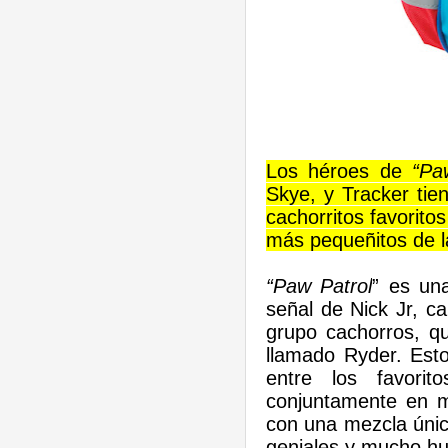
Los héroes de
“Pa
Skye, y Tracker tie
cachorritos favorit
más pequeñitos de l
“Paw Patrol
” es un
señal de Nick Jr, c
grupo cachorros, qu
llamado Ryder. Est
entre los favorit
conjuntamente en m
con una mezcla únic
geniales y mucho h