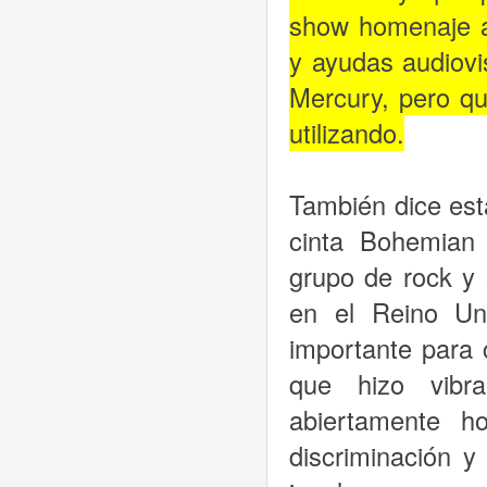
show homenaje a
y ayudas audiovi
Mercury, pero qu
utilizando.
También dice est
cinta Bohemian 
grupo de rock y 
en el Reino Un
importante para 
que hizo vibr
abiertamente h
discriminación y