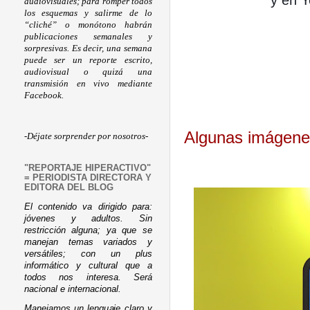
y en Y
audiovisuales; para romper todos
los esquemas y salirme de lo
“cliché” o monótono habrán
publicaciones semanales y
sorpresivas. Es decir, una semana
puede ser un reporte escrito,
audiovisual o quizá una
transmisión en vivo mediante
Facebook.
Algunas imágene
-Déjate sorprender por nosotros-
"REPORTAJE HIPERACTIVO"
= PERIODISTA DIRECTORA Y
EDITORA DEL BLOG
El contenido va dirigido para:
jóvenes y adultos. Sin
restricción alguna; ya que se
manejan temas variados y
versátiles; con un plus
informático y cultural que a
todos nos interesa. Será
nacional e internacional.
Manejamos un lenguaje claro y