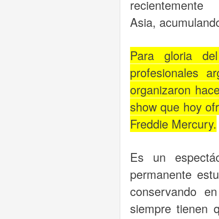
recientement
Asia, acumulando
Para gloria de
profesionales 
organizaron hac
show que hoy ofr
Freddie Mercury.
Es un espectá
permanente estu
conservando en
siempre tienen q