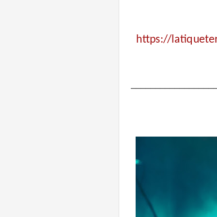
https://latique
_________________