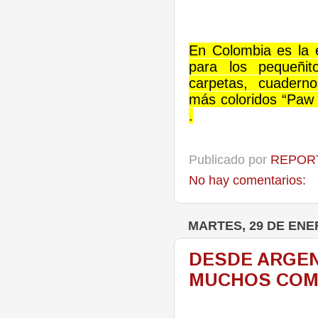
En Colombia es la 
para los pequeñit
carpetas, cuaderno
más coloridos “Paw 
.
Publicado por
REPORT
No hay comentarios:
MARTES, 29 DE ENE
DESDE ARGEN
MUCHOS COMO