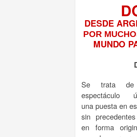
D
DESDE ARG
POR MUCHO
MUNDO P
Se trata d
espectáculo ún
una puesta en e
sin precedente
en forma origi