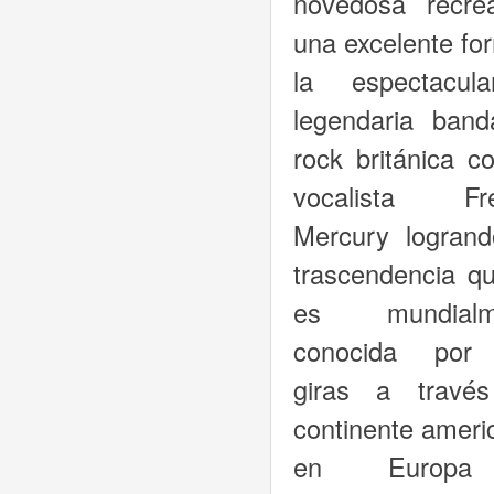
novedosa recre
una excelente fo
la espectacul
legendaria ban
rock británica c
vocalista Fre
Mercury logrand
trascendencia q
es mundialm
conocida por
giras a través
continente ameri
en Europ