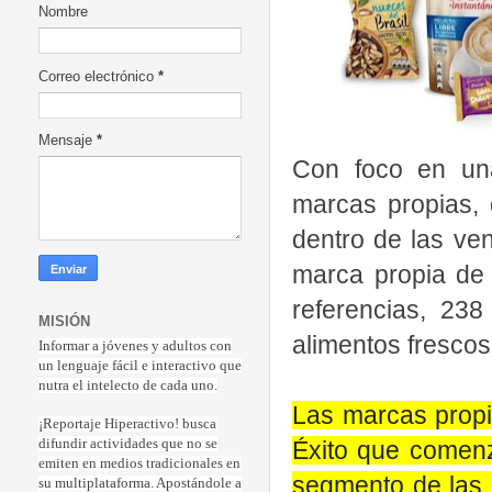
Nombre
Correo electrónico
*
Mensaje
*
Con foco en un
marcas propias, 
dentro de las ven
marca propia de
referencias, 23
MISIÓN
alimentos frescos
Informar a jóvenes y adultos con
un lenguaje fácil e interactivo que
nutra el intelecto de cada uno.
Las marcas propi
¡Reportaje Hiperactiv
o! busca
Éxito que comenz
difundir actividades que no se
emiten en medios tradicionales en
segmento de las m
su multiplataforma. Apostándole a