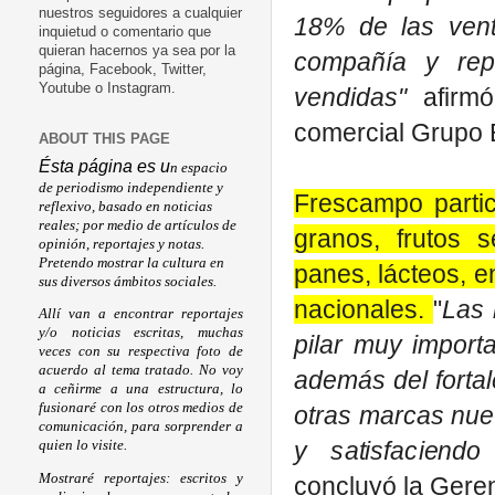
nuestros seguidores a cualquier
18% de las vent
inquietud o comentario que
quieran hacernos ya sea por la
compañía y rep
página, Facebook, Twitter,
Youtube o Instagram.
vendidas"
afirm
comercial Grupo
ABOUT THIS PAGE
Ésta página es u
n espacio
de periodismo independiente y
Frescampo parti
reflexivo, basado en noticias
reales; por medio de artículos de
granos, frutos s
opinión, reportajes y notas.
Pretendo mostrar la cultura en
panes, lácteos, e
sus diversos ámbitos sociales.
nacionales.
"
Las 
Allí van a encontrar reportajes
y/o noticias escritas, muchas
pilar muy import
veces con su respectiva foto de
acuerdo al tema tratado. No voy
además del forta
a ceñirme a una estructura, lo
fusionaré con los otros medios de
otras marcas nue
comunicación, para sorprender a
y satisfaciend
quien lo visite.
Mostraré reportajes: escritos y
concluyó la Geren