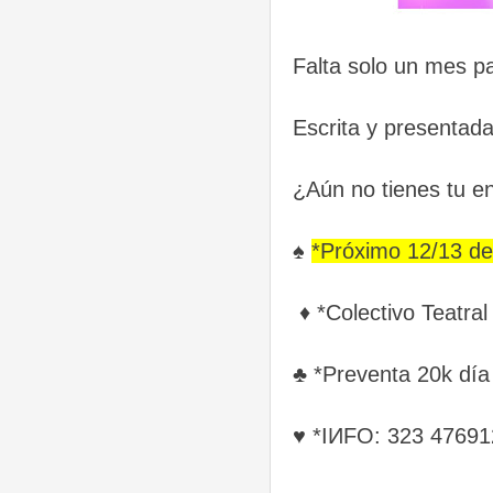
Falta solo un mes 
Escrita y presentad
¿Aún no tienes tu en
♠
*Próximo 12/13 de
♦ *Colectivo Teatral 
♣ *Preventa 20k día
♥ *IИFO: 323 47691