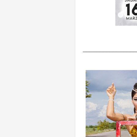
________________