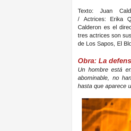
Texto
: Juan Cal
/
Actrices:
Erika Qu
Calderon es el dir
tres actrices son su
de Los Sapos, El Blo
Obra: La defen
Un hombre está en
abominable, no ha
hasta que aparece u