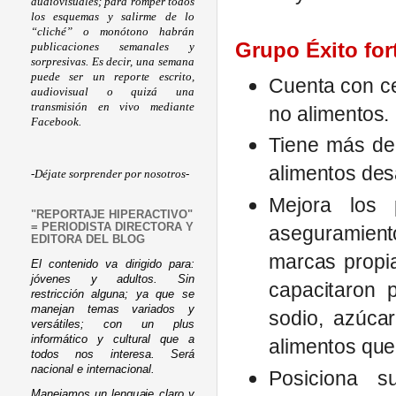
audiovisuales; para romper todos
los esquemas y salirme de lo
“cliché” o monótono habrán
Grupo Éxito for
publicaciones semanales y
sorpresivas. Es decir, una semana
puede ser un reporte escrito,
Cuenta con c
audiovisual o quizá una
transmisión en vivo mediante
no alimentos.
Facebook.
Tiene más d
alimentos des
-Déjate sorprender por nosotros-
Mejora los 
"REPORTAJE HIPERACTIVO"
= PERIODISTA DIRECTORA Y
aseguramient
EDITORA DEL BLOG
marcas propi
El contenido va dirigido para:
jóvenes y adultos. Sin
capacitaron 
restricción alguna; ya que se
manejan temas variados y
sodio, azúcar
versátiles; con un plus
informático y cultural que a
alimentos que
todos nos interesa. Será
nacional e internacional.
Posiciona su
Manejamos un lenguaje claro y