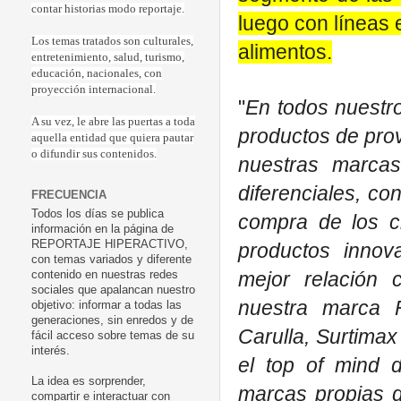
contar historias modo reportaje.
luego con líneas 
Los temas tratados son culturales,
alimentos.
entretenimiento, salud, turismo,
educación, nacionales, con
proyección internacional.
"
En todos nuestr
A su vez, le abre las puertas a toda
productos de pro
aquella entidad que quiera pautar
o difundir sus contenidos.
nuestras marca
diferenciales, c
FRECUENCIA
Todos los días se publica
compra de los cl
información en la página de
REPORTAJE HIPERACTIVO,
productos innov
con temas variados y diferente
mejor relación c
contenido en nuestras redes
sociales que apalancan nuestro
nuestra marca 
objetivo: informar a todas las
generaciones, sin enredos y de
Carulla, Surtimax
fácil acceso sobre temas de su
interés.
el top of mind 
La idea es sorprender,
marcas propias d
compartir e interactuar con