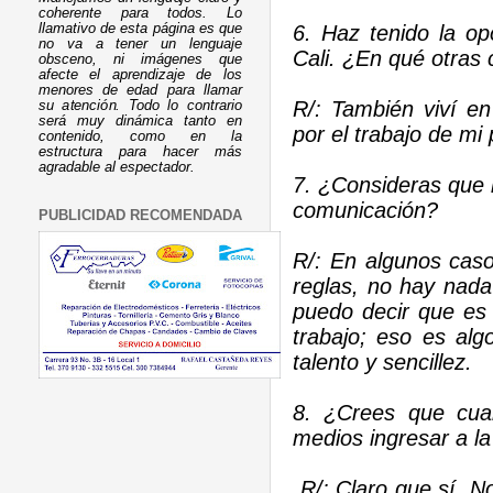
coherente para todos. Lo
6. Haz tenido la o
llamativo de esta página es que
no va a tener un lenguaje
Cali. ¿En qué otras 
obsceno, ni imágenes que
afecte el aprendizaje de los
menores de edad para llamar
R/: También viví en
su atención. Todo lo contrario
será muy dinámica tanto en
por el trabajo de mi
contenido, como en la
estructura para hacer más
agradable al espectador.
7. ¿Consideras que 
comunicación?
PUBLICIDAD RECOMENDADA
R/: En algunos caso
reglas, no hay nada
puedo decir que es 
trabajo; eso es alg
talento y sencillez.
8. ¿Crees que cua
medios ingresar a la
R/: Claro que sí. No