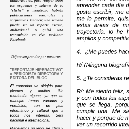
audiovisuales; para romper todos
aprender cada día d
los esquemas y salirme de lo
“cliché” o monótono habrán
gusta escribir, me e
publicaciones semanales y
me lo permite, qui
sorpresivas. Es decir, una semana
estas áreas de mi
puede ser un reporte escrito,
audiovisual o quizá una
trayectoria, lo he
transmisión en vivo mediante
amplios y competitiv
Facebook.
4. ¿Me puedes hace
-Déjate sorprender por nosotros-
R/:(Ninguna biografí
"REPORTAJE HIPERACTIVO"
= PERIODISTA DIRECTORA Y
5. ¿Te consideras re
EDITORA DEL BLOG
El contenido va dirigido para:
R/: Me siento feliz,
jóvenes y adultos. Sin
restricción alguna; ya que se
y con todos los asp
manejan temas variados y
que se llega, por
versátiles; con un plus
cumplir una. Me si
informático y cultural que a
todos nos interesa. Será
hacer y porque de m
nacional e internacional.
ver un recorrido inte
Manejamos un lenguaje claro y