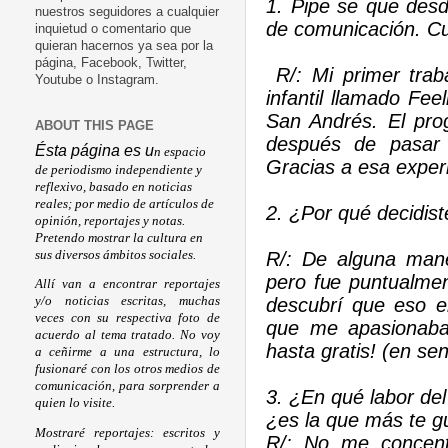
1. Pipe se que desd
nuestros seguidores a cualquier
de comunicación. 
inquietud o comentario que
quieran hacernos ya sea por la
página, Facebook, Twitter,
R/: Mi primer tra
Youtube o Instagram.
infantil llamado Fe
San Andrés. El prog
ABOUT THIS PAGE
después de pasar 
Ésta página es u
n espacio
Gracias a esa exper
de periodismo independiente y
reflexivo, basado en noticias
reales; por medio de artículos de
2. ¿Por qué decidis
opinión, reportajes y notas.
Pretendo mostrar la cultura en
sus diversos ámbitos sociales.
R/: De alguna man
pero fue puntualmen
Allí van a encontrar reportajes
descubrí que eso e
y/o noticias escritas, muchas
veces con su respectiva foto de
que me apasionaba,
acuerdo al tema tratado. No voy
hasta gratis! (en sen
a ceñirme a una estructura, lo
fusionaré con los otros medios de
comunicación, para sorprender a
3. ¿En qué labor de
quien lo visite.
¿es la que más te g
Mostraré reportajes: escritos y
R/: No me concent