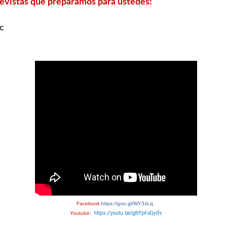
revistas que preparamos para ustedes:
ic
Facebook
https://goo.gl/WY3xLq
Youtube:
https://youtu.be/g8PpFoQyIfs