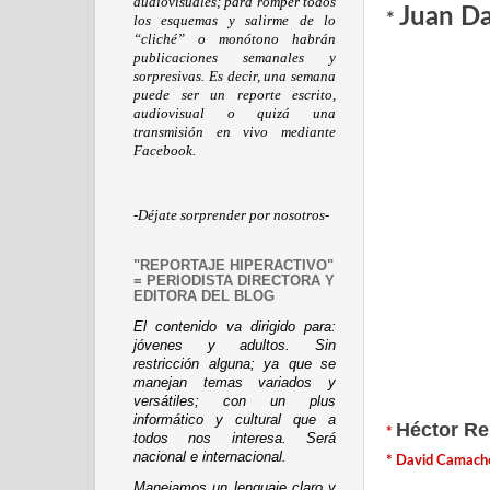
audiovisuales; para romper todos
Juan D
*
los esquemas y salirme de lo
“cliché” o monótono habrán
publicaciones semanales y
sorpresivas. Es decir, una semana
puede ser un reporte escrito,
audiovisual o quizá una
transmisión en vivo mediante
Facebook.
-Déjate sorprender por nosotros-
"REPORTAJE HIPERACTIVO"
= PERIODISTA DIRECTORA Y
EDITORA DEL BLOG
El contenido va dirigido para:
jóvenes y adultos. Sin
restricción alguna; ya que se
manejan temas variados y
versátiles; con un plus
informático y cultural que a
Héctor Re
*
todos nos interesa. Será
nacional e internacional.
*
David Camach
Manejamos un lenguaje claro y