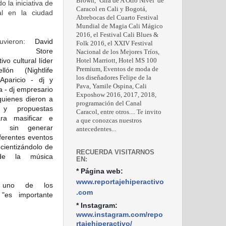
Brown, ‘Gira de A Otro Nivel’ de
 la iniciativa de
Caracol en Cali y Bogotá,
ral en la ciudad
Abrebocas del Cuarto Festival
Mundial de Magia Cali Mágico
2016, el Festival Cali Blues &
tuvieron:
David
Folk 2016, el XXIV Festival
no Store
Nacional de los Mejores Tríos,
ivo cultural líder
Hotel Marriott, Hotel MS 100
Premium, Eventos de moda de
lón (Nightlife
los diseñadores Felipe de la
Aparicio - dj y
Pava, Yamile Ospina, Cali
 - dj empresario
Exposhow 2016, 2017, 2018,
quienes dieron a
programación del Canal
 y propuestas
Caracol, entre otros.... Te invito
ara masificar e
a que conozcas nuestros
, sin generar
antecedentes...
iferentes eventos
ncientizándolo de
RECUERDA VISITARNOS
de la música
EN:
* Página web:
www.reportajehiperactivo
 uno de los
.com
 "es importante
* Instagram:
www.instagram.com/repo
rtajehiperactivo/