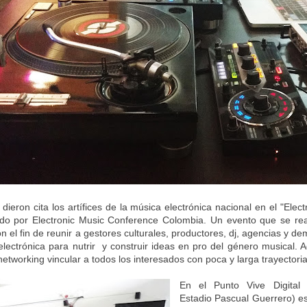
dieron cita los artífices de la música electrónica nacional en el "Elec
ado por
Electronic Music Conference Colombia. Un evento que se rea
on el fin de reunir a gestores culturales, productores, dj, agencias y 
electrónica para nutrir y construir ideas en pro del género musical.
etworking vincular a todos los interesados con poca y larga trayectoria
En el Punto Vive Digital
Estadio Pascual Guerrero) es