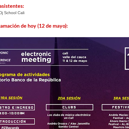
sistentes:
Dj School Cali
ramación de hoy (12 de mayo):