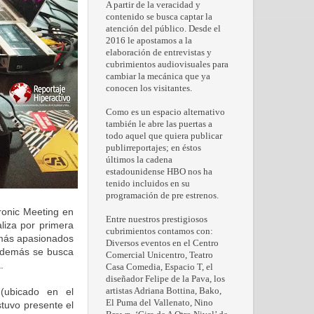
A partir de la veracidad y
contenido se busca captar la
atención del público. Desde el
2016 le apostamos a la
elaboración de entrevistas y
cubrimientos audiovisuales para
cambiar la mecánica que ya
conocen los visitantes.
Como es un espacio alternativo
también le abre las puertas a
todo aquel que quiera publicar
publirreportajes; en éstos
últimos la cadena
estadounidense HBO nos ha
tenido incluidos en su
programación de pre estrenos.
tronic Meeting en
Entre nuestros prestigiosos
liza por primera
cubrimientos contamos con:
demás apasionados
Diversos eventos en el Centro
 Además se busca
Comercial Unicentro, Teatro
.
Casa Comedia, Espacio T, el
diseñador Felipe de la Pava, los
 (ubicado en el
artistas Adriana Bottina, Bako,
El Puma del Vallenato, Nino
tuvo presente el