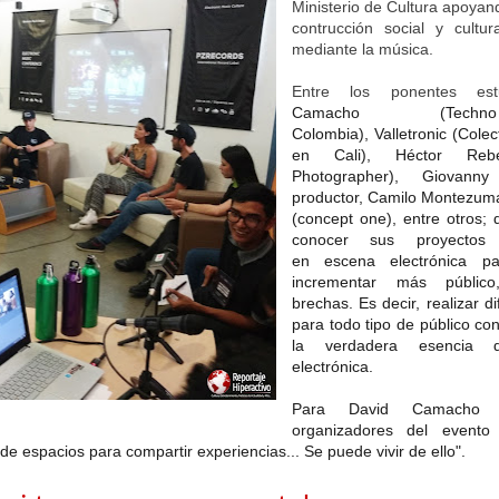
Ministerio de Cultura apoyando
contrucción social y cultu
mediante la música.
Entre los ponentes es
Camacho (Tech
Colombia),
Valletronic (Colect
en Cali),
Héctor Rebel
Photographer),
Giovanny 
productor,
Camilo Montezuma
(concept one), entre otros; 
conocer sus proyectos
en
escena electrónica p
incrementar más público
brechas. Es decir, realizar d
para todo tipo de público co
la verdadera esencia 
electrónica.
Para David Camacho
organizadores del evento
 de espacios para compartir experiencias... Se puede vivir de ello".