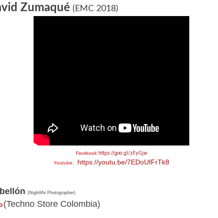
avid Zumaqué
(EMC 2018)
https://goo.gl/zFyGjw
Facebook
https://youtu.be/7EDoUfFrTk8
Youtube:
bellón
(Nightlife Photographer)
(Techno Store Colombia)
o