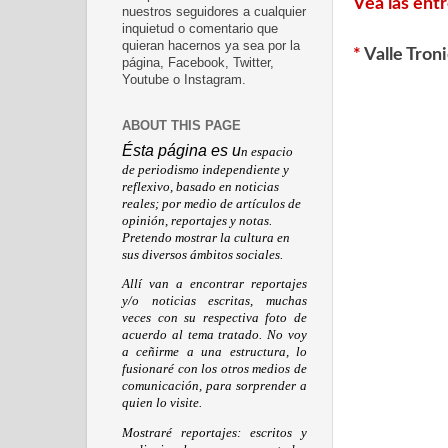
Vea las ent
nuestros seguidores a cualquier
inquietud o comentario que
quieran hacernos ya sea por la
*
Valle Tron
página, Facebook, Twitter,
Youtube o Instagram.
ABOUT THIS PAGE
Ésta página es u
n espacio
de periodismo independiente y
reflexivo, basado en noticias
reales; por medio de artículos de
opinión, reportajes y notas.
Pretendo mostrar la cultura en
sus diversos ámbitos sociales.
Allí van a encontrar reportajes
y/o noticias escritas, muchas
veces con su respectiva foto de
acuerdo al tema tratado. No voy
a ceñirme a una estructura, lo
fusionaré con los otros medios de
comunicación, para sorprender a
quien lo visite.
Mostraré reportajes: escritos y