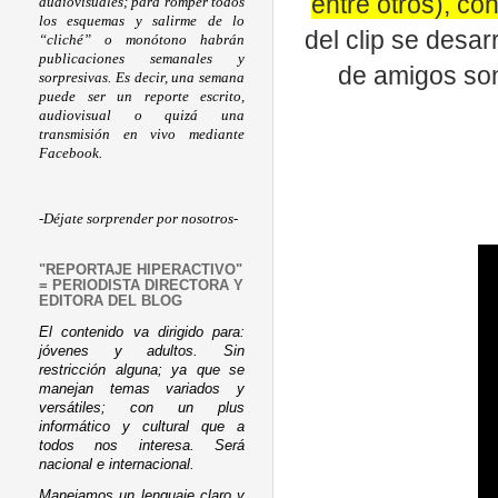
entre otros), co
audiovisuales; para romper todos
los esquemas y salirme de lo
del clip se desar
“cliché” o monótono habrán
publicaciones semanales y
de amigos son
sorpresivas. Es decir, una semana
puede ser un reporte escrito,
audiovisual o quizá una
transmisión en vivo mediante
Facebook.
-Déjate sorprender por nosotros-
"REPORTAJE HIPERACTIVO"
= PERIODISTA DIRECTORA Y
EDITORA DEL BLOG
El contenido va dirigido para:
jóvenes y adultos. Sin
restricción alguna; ya que se
manejan temas variados y
versátiles; con un plus
informático y cultural que a
todos nos interesa. Será
nacional e internacional.
Manejamos un lenguaje claro y