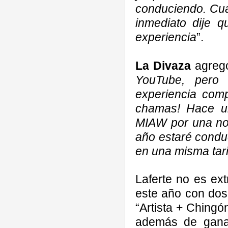
conduciendo. Cua
inmediato dije q
experiencia
”.
La Divaza
agregó
YouTube, pero
experiencia comp
chamas! Hace u
MIAW por una nom
año estaré condu
en una misma tari
Laferte no es ex
este año con dos
“Artista + Chingó
además de gana