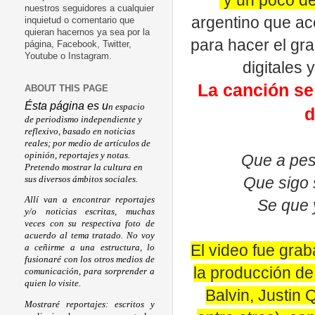
y un poco de
nuestros seguidores a cualquier
argentino que ace
inquietud o comentario que
quieran hacernos ya sea por la
para hacer el gr
página, Facebook, Twitter,
Youtube o Instagram.
digitales 
La canción se 
ABOUT THIS PAGE
Ésta página es u
n espacio
d
de periodismo independiente y
reflexivo, basado en noticias
reales; por medio de artículos de
opinión, reportajes y notas.
Que a pes
Pretendo mostrar la cultura en
Que sigo 
sus diversos ámbitos sociales.
Allí van a encontrar reportajes
Se que 
y/o noticias escritas, muchas
veces con su respectiva foto de
acuerdo al tema tratado. No voy
El video fue gra
a ceñirme a una estructura, lo
fusionaré con los otros medios de
la producción de
comunicación, para sorprender a
quien lo visite.
Balvin, Justin 
Mostraré reportajes: escritos y