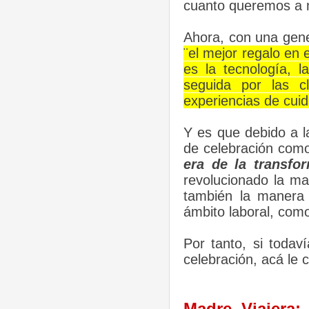
cuanto queremos a 
Ahora, con una gene
¨el mejor regalo en
es la tecnología, 
seguida por las cl
experiencias de cui
Y es que debido a l
de celebración como
era de la transfor
revolucionado la ma
también la manera 
ámbito laboral, com
Por tanto, si todav
celebración, acá le 
Madre Viajera