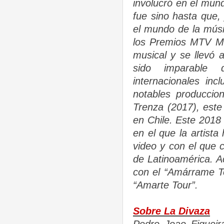
involucró en el mun
fue sino hasta que,
el mundo de la músi
los Premios MTV MI
musical y se llevó
sido imparable d
internacionales i
notables produccio
Trenza (2017), este 
en Chile. Este 2018 
en el que la artist
video y con el que c
de Latinoamérica. A
con el “Amárrame To
“Amarte Tour”.
Sobre La Divaza
Pedro Joao Figueir