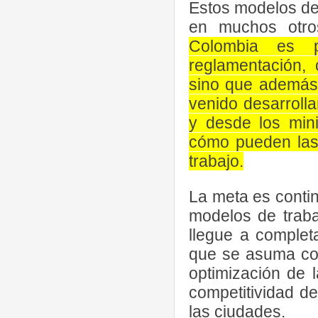
Estos modelos de 
en muchos otro
Colombia es p
reglamentación, 
sino que además
venido desarroll
y desde los mini
cómo pueden las
trabajo.
La meta es contin
modelos de traba
llegue a complet
que se asuma com
optimización de 
competitividad d
las ciudades.