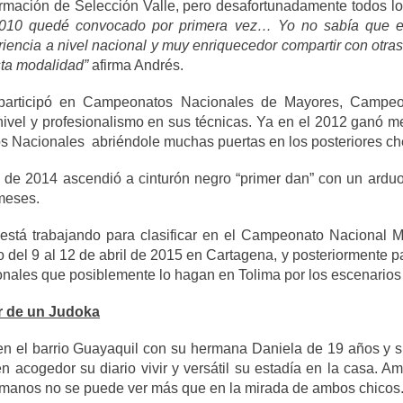
ormación de Selección Valle, pero desafortunadamente todos lo
2010 quedé convocado por primera vez… Yo no sabía que er
riencia a nivel nacional y muy enriquecedor compartir con otr
ta modalidad”
afirma Andrés.
participó en Campeonatos Nacionales de Mayores, Campeo
nivel y profesionalismo en sus técnicas. Ya en el 2012 ganó m
s Nacionales abriéndole muchas puertas en los posteriores c
 de 2014 ascendió a cinturón negro “primer dan” con un arduo
 meses.
está trabajando para clasificar en el Campeonato Nacional 
o del 9 al 12 de abril de 2015 en Cartagena, y posteriormente pa
nales que posiblemente lo hagan en Tolima por los escenarios 
vir de un Judoka
en el barrio Guayaquil con su hermana Daniela de 19 años y s
n acogedor su diario vivir y versátil su estadía en la casa. 
rmanos no se puede ver más que en la mirada de ambos chicos