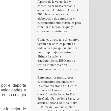
A partir de la veracidad y
contenido se busca captar la
atención del público. Desde el
2016 le apostamos a la
elaboración de entrevistas y
cubrimientos audiovisuales para
cambiar la mecánica que ya
conocen los visitantes.
Como es un espacio alternativo
también le abre las puertas a
todo aquel que quiera publicar
publirreportajes; en éstos
últimos la cadena
estadounidense HBO nos ha
tenido incluidos en su
programación de pre estrenos.
Entre nuestros prestigiosos
cubrimientos contamos con:
por el deporte
Diversos eventos en el Centro
 velocidades y
Comercial Unicentro, Teatro
r en su colegio
Casa Comedia, Espacio T, el
diseñador Felipe de la Pava, los
artistas Adriana Bottina, Bako,
El Puma del Vallenato, Nino
dar lo mejor de