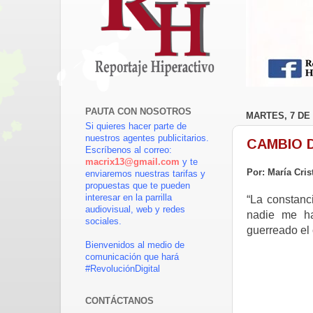
PAUTA CON NOSOTROS
MARTES, 7 DE 
Si quieres hacer parte de
nuestros agentes publicitarios.
CAMBIO 
Escríbenos al correo:
macrix13@gmail.com
y te
Por: María Cri
enviaremos nuestras tarifas y
propuestas que te pueden
interesar en la parrilla
“La constanc
audiovisual, web y redes
nadie me ha
sociales.
guerreado el 
Bienvenidos al medio de
comunicación que hará
#RevoluciónDigital
CONTÁCTANOS