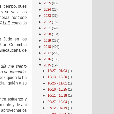
►
2025
(48)
el tiempo, pues
►
2024
(23)
 y se va a las
►
2023
(27)
 horas,
“entreno
►
2022
(18)
VALLE como lo
►
2021
(59)
►
2020
(134)
de Judo en los
►
2019
(255)
 Gran Colombia
►
2018
(404)
allecaucana de
►
2017
(292)
►
2016
(186)
▼
2015
(19)
 día me siento
►
12/27 - 01/03
(1)
no va tomando,
ez quien lo ha
►
12/13 - 12/20
(1)
ial, quién a su
►
10/25 - 11/01
(1)
►
10/18 - 10/25
(1)
►
10/11 - 10/18
(1)
tre esfuerzo y
►
09/27 - 10/04
(1)
amente y de ahí
►
07/12 - 07/19
(1)
 aprovecharlos