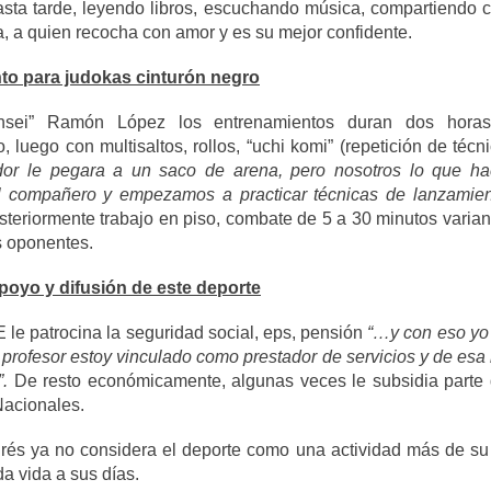
sta tarde, leyendo libros, escuchando música, compartiendo 
, a quien recocha con amor y es su mejor confidente.
to para judokas cinturón negro
nsei”
Ramón López los entrenamientos duran dos horas
, luego con multisaltos, rollos, “uchi komi” (repetición de técni
dor le pegara a un saco de arena, pero nosotros lo que h
 compañero y empezamos a practicar técnicas de lanzamient
osteriormente trabajo en piso, combate de 5 a 30 minutos varian
s oponentes.
poyo y difusión de este deporte
e patrocina la seguridad social, eps, pensión
“…y con eso yo 
profesor estoy vinculado como prestador de servicios y de esa
.
De resto económicamente, algunas veces le subsidia parte d
Nacionales.
és ya no considera el deporte como una actividad más de su r
da vida a sus días.