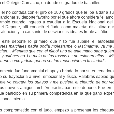
n el Colegio Camacho, en donde se graduó de bachiller.
él no contaba con el giro de 180 grados que le iba a dar a su
andonar su deporte favorito por el que ahora considera “el amor
cambió
cuando ingresó a estudiar a la Escuela Nacional de
del Deporte, allí conoció el Judo como materia; disciplina q
 atención y la causante de desviar sus ideales frente al fútbol.
 este deporte
lo primero que hizo fue subirle el autoest
rtes marciales nadie podía molestarme o lastimarme, ya me 
ían… Mientras que con el fútbol uno de ante mano sabe quiéne
s y quiénes no. Lo malo de las roscas es no estar en ellas… M
bueno como judoka por no ser tan reconocido en la ciudad”.
mento fue fundamental el apoyo brindado por su entrenadora
 su trayectoria a nivel emocional y física. Palabras sabias q
ente yo colgara los guayos y me pusiera el cinturón de por vi
us nuevos amigos también practicaban este deporte. Fue en
ue participó en su primera competencia en la que gano exper
econocimiento.
 comprometido con el judo, empezó a presentar los chequeo