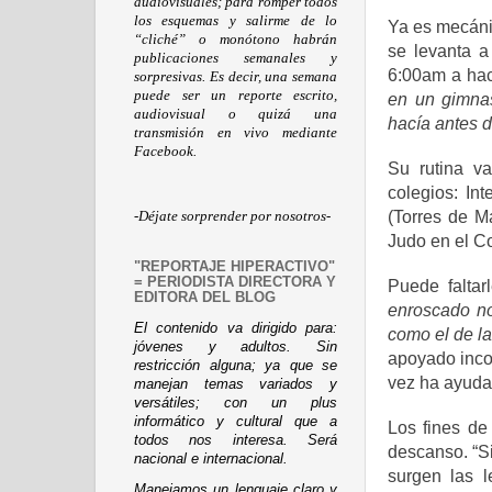
audiovisuales; para romper todos
los esquemas y salirme de lo
Ya es mecáni
“cliché” o monótono habrán
se levanta a
publicaciones semanales y
6:00am a hac
sorpresivas. Es decir, una semana
puede ser un reporte escrito,
en un gimna
audiovisual o quizá una
hacía antes d
transmisión en vivo mediante
Facebook.
Su rutina va
colegios:
Int
(Torres de M
-Déjate sorprender por nosotros-
Judo en el Co
"REPORTAJE HIPERACTIVO"
= PERIODISTA DIRECTORA Y
Puede falta
EDITORA DEL BLOG
enroscado no
El contenido va dirigido para:
como el de l
jóvenes y adultos. Sin
apoyado incon
restricción alguna; ya que se
vez ha ayudad
manejan temas variados y
versátiles; con un plus
informático y cultural que a
Los fines de
todos nos interesa. Será
descanso. “Si
nacional e internacional.
surgen las l
Manejamos un lenguaje claro y