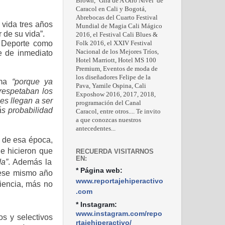
Brown, ‘Gira de A Otro Nivel’ de
Caracol en Cali y Bogotá,
Abrebocas del Cuarto Festival
 vida tres años
Mundial de Magia Cali Mágico
 de su vida”.
2016, el Festival Cali Blues &
l Deporte como
Folk 2016, el XXIV Festival
Nacional de los Mejores Tríos,
ue de inmediato
Hotel Marriott, Hotel MS 100
Premium, Eventos de moda de
los diseñadores Felipe de la
ima
“porque ya
Pava, Yamile Ospina, Cali
respetaban los
Exposhow 2016, 2017, 2018,
s llegan a ser
programación del Canal
ás probabilidad
Caracol, entre otros.... Te invito
a que conozcas nuestros
antecedentes...
 de esa época,
ue hicieron que
RECUERDA VISITARNOS
EN:
da”
. Además la
* Página web:
 ese mismo año
www.reportajehiperactivo
iencia, más no
.com
* Instagram:
www.instagram.com/repo
s y selectivos
rtajehiperactivo/