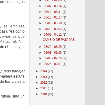
►
06/28 - 07/05
(1)
con sus amigos
►
06/07 - 06/14
(1)
►
05/24 - 05/31
(1)
►
05/10 - 05/17
(1)
►
05/03 - 05/10
(1)
, se empieza
►
04/26 - 05/03
(1)
cas).
“es como
▼
04/05 - 04/12
(1)
acemos es que
CAMBIO DE PATADAS
o con él, (sin
do el peso y el
►
03/22 - 03/29
(1)
►
03/01 - 03/08
(1)
►
02/08 - 02/15
(2)
►
01/25 - 02/01
(1)
puedo trabajar
►
2014
(23)
 manera estaría
►
2013
(17)
e los viajes a
►
2012
(22)
►
2011
(35)
►
2010
(19)
utina, sino un