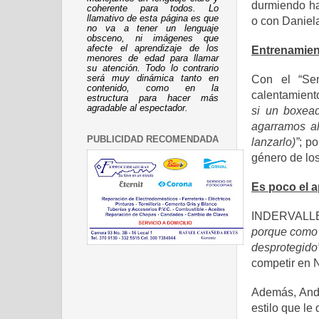
durmiendo ha
coherente para todos. Lo
llamativo de esta página es que
o con Daniela
no va a tener un lenguaje
obsceno, ni imágenes que
afecte el aprendizaje de los
Entrenamien
menores de edad para llamar
su atención. Todo lo contrario
Con el “Se
será muy dinámica tanto en
contenido, como en la
calentamiento
estructura para hacer más
agradable al espectador.
si un boxea
agarramos al
PUBLICIDAD RECOMENDADA
lanzarlo)”
; p
género de lo
Es poco el a
INDERVALLE l
porque como 
desprotegido”
competir en 
Además, Andr
estilo que le 