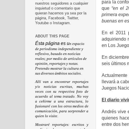
para la conf
nuestros seguidores a cualquier
que
“en el 
inquietud o comentario que
quieran hacernos ya sea por la
primera expe
página, Facebook, Twitter,
buenas en es
Youtube o Instagram.
En el 2011 
ABOUT THIS PAGE
adquiriendo 
Ésta página es u
n espacio
en Los Juego
de periodismo independiente y
reflexivo, basado en noticias
En diciembre
reales; por medio de artículos de
seis últimos
opinión, reportajes y notas.
Pretendo mostrar la cultura en
sus diversos ámbitos sociales.
Actualmente 
llevará a cab
Allí van a encontrar reportajes
y/o noticias escritas, muchas
Juegos Nacio
veces con su respectiva foto de
acuerdo al tema tratado. No voy
El diario vi
a ceñirme a una estructura, lo
fusionaré con los otros medios de
Andrés vive 
comunicación, para sorprender a
quien lo visite.
quienes hace
entre dos he
Mostraré reportajes: escritos y