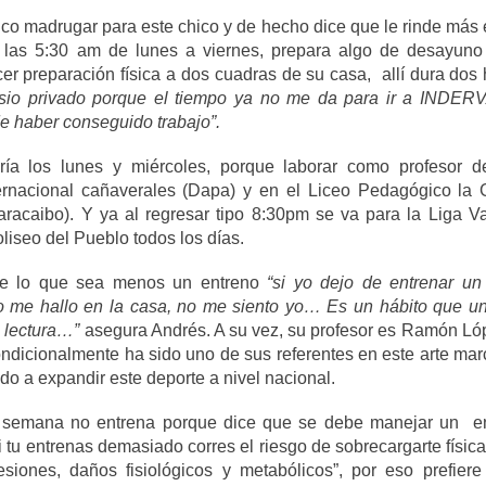
co madrugar para este chico y de hecho dice que le rinde más 
 las 5:30 am de lunes a viernes, prepara algo de desayuno
er preparación física a dos cuadras de su casa, allí dura dos
sio privado porque el tiempo ya no me da para ir a INDER
e haber conseguido trabajo”.
ría los lunes y miércoles, porque laborar como profesor 
ernacional cañaverales (Dapa) y en el Liceo Pedagógico la
aracaibo).
Y ya al regresar tipo 8:30pm se va para la Liga V
liseo del Pueblo todos los días.
rle lo que sea menos un entreno
“si yo dejo de entrenar un
 me hallo en la casa, no me siento yo… Es un hábito que u
a lectura…”
asegura Andrés. A su vez,
su profesor es Ramón Lóp
dicionalmente ha sido uno de sus referentes en este arte marc
o a expandir este deporte a nivel nacional.
 semana no entrena porque dice que se debe manejar un en
 tu entrenas demasiado corres el riesgo de sobrecargarte físic
esiones, daños fisiológicos y metabólicos”, por eso prefiere