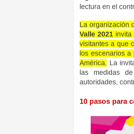
lectura en el cont
L
a organización 
Valle 2021
invita
visitantes a que
los escenarios a 
América.
La invit
las medidas de
autoridades, cont
10 pasos para c