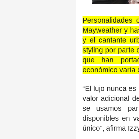
Personalidades 
Mayweather y has
y el cantante u
styling por parte
que han portad
económico varía d
“El lujo nunca es
valor adicional 
se usamos para
disponibles en v
único”, afirma Izz