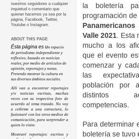
la boletería p
nuestros seguidores a cualquier
inquietud o comentario que
programación de
quieran hacernos ya sea por la
página, Facebook, Twitter,
Panamericanos J
Youtube o Instagram.
Valle 2021
. Esta 
ABOUT THIS PAGE
mucho a los afi
Ésta página es u
n espacio
de periodismo independiente y
que el evento es
reflexivo, basado en noticias
reales; por medio de artículos de
comenzar y cada
opinión, reportajes y notas.
las expectat
Pretendo mostrar la cultura en
sus diversos ámbitos sociales.
población por a
Allí van a encontrar reportajes
distintos
y/o noticias escritas, muchas
veces con su respectiva foto de
competencias.
acuerdo al tema tratado. No voy
a ceñirme a una estructura, lo
fusionaré con los otros medios de
comunicación, para sorprender a
Para determinar e
quien lo visite.
boletería se tuvo
Mostraré reportajes: escritos y