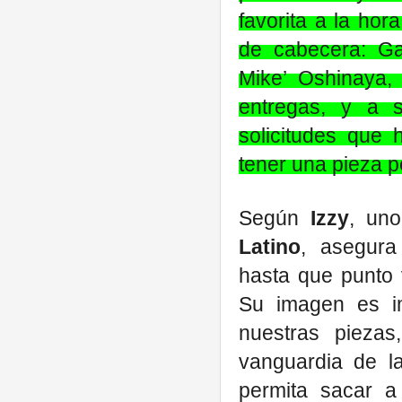
favorita a la hor
de cabecera: Gav
Mike’ Oshinaya, 
entregas, y a 
solicitudes que 
tener una pieza p
Según
Izzy
, uno
Latino
, asegura
hasta que punto 
Su imagen es im
nuestras piezas
vanguardia de l
permita sacar a