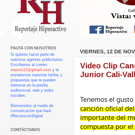
PAUTA CON NOSOTROS
VIERNES, 12 DE NO
Si quieres hacer parte de
nuestros agentes publicitarios.
Video Clip Can
Escríbenos al correo:
macrix13@gmail.com
y te
Junior Cali-Val
enviaremos nuestras tarifas y
propuestas que te pueden
interesar en la parrilla
audiovisual, web y redes
sociales.
Tenemos el gusto 
Bienvenidos al medio de
canción oficial d
comunicación que hará
importante del m
#RevoluciónDigital
compuesta por el 
CONTÁCTANOS