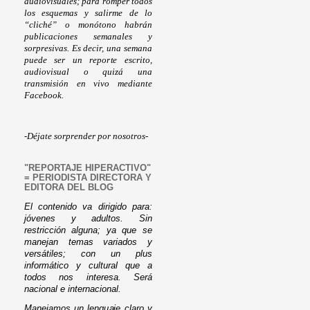
audiovisuales; para romper todos
los esquemas y salirme de lo
“cliché” o monótono habrán
publicaciones semanales y
sorpresivas. Es decir, una semana
puede ser un reporte escrito,
audiovisual o quizá una
transmisión en vivo mediante
Facebook.
-Déjate sorprender por nosotros-
"REPORTAJE HIPERACTIVO"
= PERIODISTA DIRECTORA Y
EDITORA DEL BLOG
El contenido va dirigido para:
jóvenes y adultos. Sin
restricción alguna; ya que se
manejan temas variados y
versátiles; con un plus
informático y cultural que a
todos nos interesa. Será
nacional e internacional.
Manejamos un lenguaje claro y