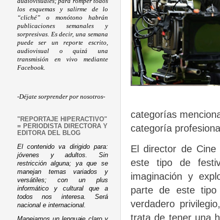
audiovisuales; para romper todos
los esquemas y salirme de lo
“cliché” o monótono habrán
publicaciones semanales y
sorpresivas. Es decir, una semana
puede ser un reporte escrito,
audiovisual o quizá una
transmisión en vivo mediante
Facebook.
-Déjate sorprender por nosotros-
categorías mencionad
"REPORTAJE HIPERACTIVO"
categoría profesiona
= PERIODISTA DIRECTORA Y
EDITORA DEL BLOG
El contenido va dirigido para:
El director de Cine
jóvenes y adultos. Sin
este tipo de fest
restricción alguna; ya que se
manejan temas variados y
imaginación y expl
versátiles; con un plus
parte de este tip
informático y cultural que a
todos nos interesa. Será
verdadero privilegio
nacional e internacional.
trata de tener una h
Manejamos un lenguaje claro y