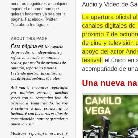
Audio y Video de S
nuestros seguidores a cualquier
inquietud o comentario que
quieran hacernos ya sea por la
L
a apertura oficial a
página, Facebook, Twitter,
canales digitales d
Youtube o Instagram.
próximo 7 de octubr
ABOUT THIS PAGE
de cine y televisión
Ésta página es u
n espacio
apoyo del actor Andr
de periodismo independiente y
reflexivo, basado en noticias
festival,
el único en 
reales; por medio de artículos de
acompañado de una es
opinión, reportajes y notas.
Pretendo mostrar la cultura en
sus diversos ámbitos sociales.
Una nueva nar
Allí van a encontrar reportajes
y/o noticias escritas, muchas
veces con su respectiva foto de
acuerdo al tema tratado. No voy
a ceñirme a una estructura, lo
fusionaré con los otros medios de
comunicación, para sorprender a
quien lo visite.
Mostraré reportajes: escritos y