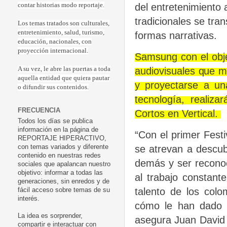
del entretenimiento 
contar historias modo reportaje.
tradicionales se tra
Los temas tratados son culturales,
entretenimiento, salud, turismo,
formas narrativas.
educación, nacionales, con
proyección internacional.
Samsung con el obje
audiovisuales que mo
A su vez, le abre las puertas a toda
aquella entidad que quiera pautar
y proyectarse a un
o difundir sus contenidos.
tecnología, realiza
FRECUENCIA
Cortos en Vertical.
Todos los días se publica
información en la página de
“Con el primer Fest
REPORTAJE HIPERACTIVO,
se atrevan a descubr
con temas variados y diferente
contenido en nuestras redes
demás y ser reconoc
sociales que apalancan nuestro
objetivo: informar a todas las
al trabajo constant
generaciones, sin enredos y de
talento de los col
fácil acceso sobre temas de su
interés.
cómo le han dado 
La idea es sorprender,
asegura Juan David
compartir e interactuar con