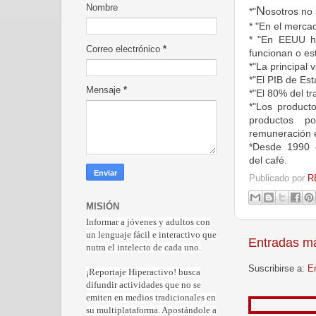
Nombre
N
*"
osotros no
* "En el merca
* "En EEUU ha
Correo electrónico
*
funcionan o est
*"La principal 
*"El PIB de Es
Mensaje
*
*"El 80% del t
*"Los product
productos p
remuneración e
*Desde 1990 e
del café.
Publicado por
R
MISIÓN
Informar a jóvenes y adultos con
un lenguaje fácil e interactivo que
Entradas má
nutra el intelecto de cada uno.
Suscribirse a:
E
¡Reportaje Hiperactiv
o! busca
difundir actividades que no se
emiten en medios tradicionales en
su multiplataforma. Apostándole a