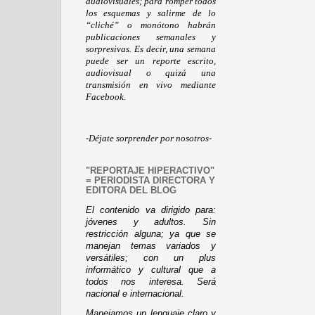
audiovisuales; para romper todos
los esquemas y salirme de lo
“cliché” o monótono habrán
publicaciones semanales y
sorpresivas. Es decir, una semana
puede ser un reporte escrito,
audiovisual o quizá una
transmisión en vivo mediante
Facebook.
-Déjate sorprender por nosotros-
"REPORTAJE HIPERACTIVO"
= PERIODISTA DIRECTORA Y
EDITORA DEL BLOG
El contenido va dirigido para:
jóvenes y adultos. Sin
restricción alguna; ya que se
manejan temas variados y
versátiles; con un plus
informático y cultural que a
todos nos interesa. Será
nacional e internacional.
Manejamos un lenguaje claro y