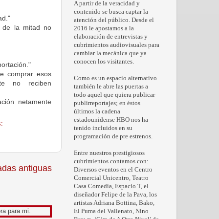
A partir de la veracidad y
contenido se busca captar la
ad."
atención del público. Desde el
 de la mitad no
2016 le apostamos a la
elaboración de entrevistas y
cubrimientos audiovisuales para
cambiar la mecánica que ya
conocen los visitantes.
ortación."
de comprar esos
Como es un espacio alternativo
te no reciben
también le abre las puertas a
todo aquel que quiera publicar
ación netamente
publirreportajes; en éstos
últimos la cadena
estadounidense HBO nos ha
:
tenido incluidos en su
programación de pre estrenos.
Entre nuestros prestigiosos
cubrimientos contamos con:
adas antiguas
Diversos eventos en el Centro
Comercial Unicentro, Teatro
Casa Comedia, Espacio T, el
diseñador Felipe de la Pava, los
artistas Adriana Bottina, Bako,
El Puma del Vallenato, Nino