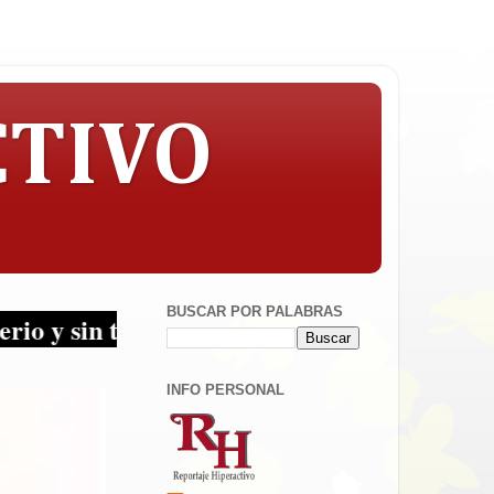
CTIVO
BUSCAR POR PALABRAS
in tapujos... ¡Periodismo en sus multiplatafo
INFO PERSONAL