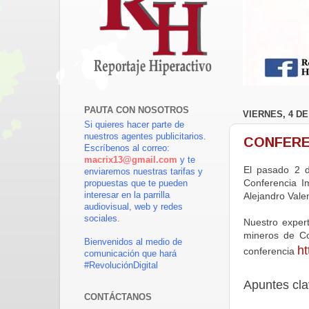
PAUTA CON NOSOTROS
VIERNES, 4 DE
Si quieres hacer parte de
nuestros agentes publicitarios.
CONFEREN
Escríbenos al correo:
macrix13@gmail.com
y te
El pasado 2 d
enviaremos nuestras tarifas y
Conferencia 
propuestas que te pueden
Alejandro Vale
interesar en la parrilla
audiovisual, web y redes
sociales.
Nuestro exper
mineros de Col
Bienvenidos al medio de
ht
conferencia
comunicación que hará
#RevoluciónDigital
Apuntes cla
CONTÁCTANOS