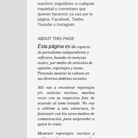
nuestros seguidores a cualquier
inquietud o comentario que
quieran hacernos ya sea por la
página, Facebook, Twitter,
Youtube o Instagram.
ABOUT THIS PAGE
Ésta página es u
n espacio
de periodismo independiente y
reflexivo, basado en noticias
reales; por medio de artículos de
opinión, reportajes y notas.
Pretendo mostrar la cultura en
sus diversos ámbitos sociales.
Allí van a encontrar reportajes
y/o noticias escritas, muchas
veces con su respectiva foto de
acuerdo al tema tratado. No voy
a ceñirme a una estructura, lo
fusionaré con los otros medios de
comunicación, para sorprender a
quien lo visite.
Mostraré reportajes: escritos y