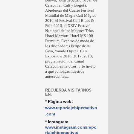
Brown, ‘Gira de A Otro Nivel’ de
Caracol en Cali y Bogotá,
Abrebocas del Cuarto Festival
Mundial de Magia Cali Mágico
2016, el Festival Cali Blues &
Folk 2016, el XXIV Festival
Nacional de los Mejores Tríos,
Hotel Marriott, Hotel MS 100
Premium, Eventos de moda de
los diseñadores Felipe de la
Pava, Yamile Ospina, Cali
Exposhow 2016, 2017, 2018,
programación del Canal
Caracol, entre otros.... Te invito
a que conozcas nuestros
antecedentes...
RECUERDA VISITARNOS
EN:
* Página web:
www.reportajehiperactivo
.com
* Instagram:
www.instagram.com/repo
rtajehiperactivo/