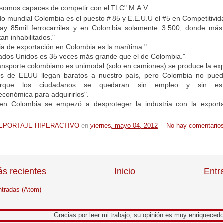
 somos capaces de competir con el TLC" M.A.V
do mundial Colombia es el puesto # 85 y E.E.U.U el #5 en Competitivid
y 85mil ferrocarriles y en Colombia solamente 3.500, donde más
an inhabilitados."
via de exportación en Colombia es la marítima."
tados Unidos es 35 veces más grande que el de Colombia."
ransporte colombiano es unimodal (solo en camiones) se produce la exp
os de EEUU llegan baratos a nuestro país, pero Colombia no pue
orque los ciudadanos se quedaran sin empleo y sin es
conómica para adquirirlos".
n Colombia se empezó a desproteger la industria con la export
EPORTAJE HIPERACTIVO
en
viernes, mayo 04, 2012
No hay comentarios
s recientes
Inicio
Entr
ntradas (Atom)
Gracias por leer mi trabajo, su opinión es muy enriquecedora para mi.