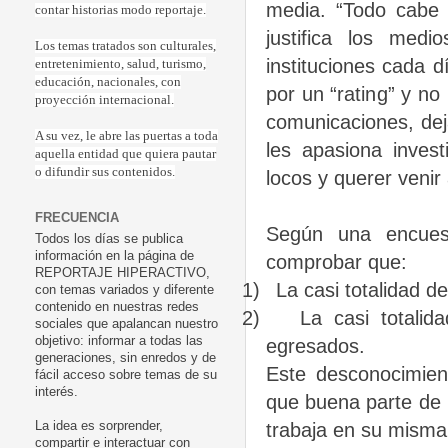
media. “Todo cabe e
contar historias modo reportaje.
justifica los med
Los temas tratados son culturales,
instituciones cada 
entretenimiento, salud, turismo,
educación, nacionales, con
por un “rating” y n
proyección internacional.
comunicaciones, dej
A su vez, le abre las puertas a toda
les apasiona invest
aquella entidad que quiera pautar
o difundir sus contenidos.
locos y querer venir
FRECUENCIA
Según una encues
Todos los días se publica
información en la página de
comprobar que:
REPORTAJE HIPERACTIVO,
1)
La casi totalidad d
con temas variados y diferente
contenido en nuestras redes
2)
La casi totali
sociales que apalancan nuestro
objetivo: informar a todas las
egresados.
generaciones, sin enredos y de
Este desconocimien
fácil acceso sobre temas de su
interés.
que buena parte de 
trabaja en su misma
La idea es sorprender,
compartir e interactuar con