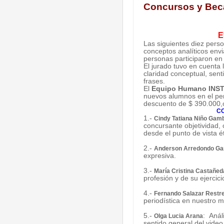
Concursos y Bec
E
Las siguientes diez person
conceptos analíticos envi
personas participaron en
El jurado tuvo en cuenta 
claridad conceptual, sent
frases.
El
Equipo Humano INS
nuevos alumnos en el per
descuento de $ 390.000,o
C
1.-
Cindy Tatiana Niño Gam
concursante objetividad, 
desde el punto de vista ét
2.-
Anderson Arredondo Ga
expresiva.
3.-
María Cristina Castañed
profesión y de su ejerci
4.-
Fernando Salazar Restr
periodística en nuestro m
5.-
: Anál
Olga Lucia Arana
sentido general del video