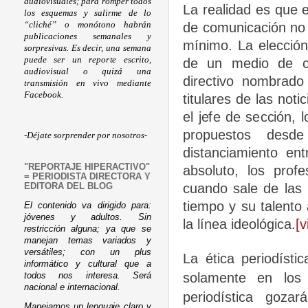
audiovisuales; para romper todos
La realidad es que 
los esquemas y salirme de lo
“cliché” o monótono habrán
de comunicación no 
publicaciones semanales y
mínimo. La elección 
sorpresivas. Es decir, una semana
puede ser un reporte escrito,
de un medio de c
audiovisual o quizá una
directivo nombrado 
transmisión en vivo mediante
Facebook.
titulares de las not
el jefe de sección, 
propuestos desd
-Déjate sorprender por nosotros-
distanciamiento ent
"REPORTAJE HIPERACTIVO"
absoluto, los profe
= PERIODISTA DIRECTORA Y
cuando sale de las
EDITORA DEL BLOG
tiempo y su talento
El contenido va dirigido para:
jóvenes y adultos. Sin
la línea ideológica.
[v
restricción alguna; ya que se
manejan temas variados y
versátiles; con un plus
La ética periodísti
informático y cultural que a
solamente en los 
todos nos interesa. Será
nacional e internacional.
periodística goza
Manejamos un lenguaje claro y