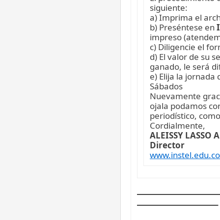
siguiente:
a) Imprima el arch
b) Preséntese en
I
impreso (atendem
c) Diligencie el f
d) El valor de su 
ganado, le será d
e) Elija la jornad
Sábados
Nuevamente gracia
ojala podamos con
periodístico, com
Cordialmente,
ALEISSY LASSO 
Director
www.instel.edu.co
_______________
_______________