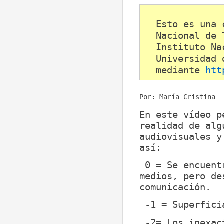
Esto es una 
Nacional de 
Instituto Na
Universidad 
mediante
htt
Por: María Cristina
En este vídeo p
realidad de alg
audiovisuales y
así:
0 = Se encuentr
medios, pero de
comunicación.
-1 = Superfici
-2= Los inexac