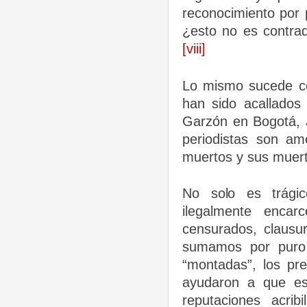
reconocimiento por 
¿esto no es contrad
[viii]
Lo mismo sucede con
han sido acallados
Garzón en Bogotá, 
periodistas son am
muertos y sus
muer
No solo es trági
ilegalmente encar
censurados, clausu
sumamos por puro ej
“montadas”, los p
ayudaron a que est
reputaciones acrib