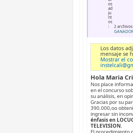
2 archivos
GANADORE
Los datos adj
mensaje se h
Mostrar el c
instelcali@g
Hola Maria Cri
Nos place informa
en el concurso sob
su análisis, en op
Gracias por su pa
390.000,oo obteni
ingresar sin inco
énfasis en LOC
TELEVISION
.
El procedimiento 