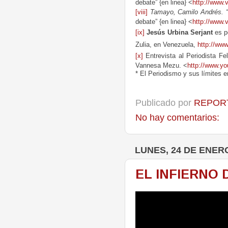
debate” {en linea} <
http://www.v
[viii]
Tamayo, Camilo Andrés. “
debate” {en linea} <
http://www.v
[ix]
Jesús Urbina Serjant
es p
Zulia, en Venezuela,
http://ww
[x]
Entrevista al Periodista Fe
Vannesa Mezu. <
http://www.
* El Periodismo y sus límites e
Publicado por
REPORT
No hay comentarios:
LUNES, 24 DE ENERO
EL INFIERNO 