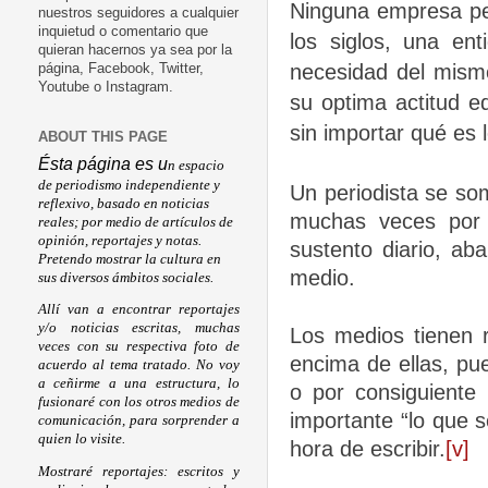
Ninguna empresa peri
nuestros seguidores a cualquier
inquietud o comentario que
los siglos, una ent
quieran hacernos ya sea por la
necesidad del mism
página, Facebook, Twitter,
Youtube o Instagram.
su optima actitud e
sin importar qué es 
ABOUT THIS PAGE
Ésta página es u
n espacio
de periodismo independiente y
Un periodista se som
reflexivo, basado en noticias
muchas veces por 
reales; por medio de artículos de
opinión, reportajes y notas.
sustento diario, aba
Pretendo mostrar la cultura en
medio.
sus diversos ámbitos sociales.
Allí van a encontrar reportajes
y/o noticias escritas, muchas
Los medios tienen r
veces con su respectiva foto de
encima de ellas, pu
acuerdo al tema tratado. No voy
a ceñirme a una estructura, lo
o por consiguiente
fusionaré con los otros medios de
importante “lo que s
comunicación, para sorprender a
quien lo visite.
hora de escribir.
[v]
Mostraré reportajes: escritos y