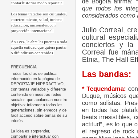
de Bogotá afirma:
“
contar historias modo reportaje.
que todos los integ
considerados como 
Los temas tratados son culturales,
entretenimiento, salud, turismo,
educación, nacionales, con
Julio Correal, c
proyección internacional.
cultural especia
A su vez, le abre las puertas a toda
conciertos y la
aquella entidad que quiera pautar
Correal fue mána
o difundir sus contenidos.
Etnia, The Hall Eff
FRECUENCIA
Las bandas:
Todos los días se publica
información en la página de
REPORTAJE HIPERACTIVO,
*
Tequendama:
conf
con temas variados y diferente
Duque, músicos que
contenido en nuestras redes
sociales que apalancan nuestro
como solistas. Pres
objetivo: informar a todas las
en todas las plataf
generaciones, sin enredos y de
fácil acceso sobre temas de su
beats irresistibles
interés.
actitud”, es lo que
el regreso de rock 
La idea es sorprender,
compartir e interactuar con