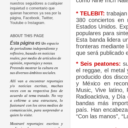
como Nine Inch Nail
nuestros seguidores a cualquier
inquietud o comentario que
*
TELEBIT:
trabajan
quieran hacernos ya sea por la
página, Facebook, Twitter,
380 conciertos en
Youtube o Instagram.
Estados Unidos. ​Exp
populares para sint
ABOUT THIS PAGE
Esta banda ​lidera 
Ésta página es u
n espacio
fronteras mediante 
de periodismo independiente y
que será publicado 
reflexivo, basado en noticias
reales; por medio de artículos de
* Seis peatones:
su
opinión, reportajes y notas.
Pretendo mostrar la cultura en
el reggae, el metal
sus diversos ámbitos sociales.
producido dos disco
Allí van a encontrar reportajes
y México en recono
y/o noticias escritas, muchas
Music, Vive latino,
veces con su respectiva foto de
Radioacktiva, y Día
acuerdo al tema tratado. No voy
a ceñirme a una estructura, lo
bandas más import
fusionaré con los otros medios de
país. Han encabezad
comunicación, para sorprender a
“Con las manos”, “La
quien lo visite.
Mostraré reportajes: escritos y