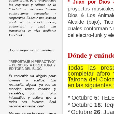
audiovisuales; para romper todos
*
Juan por Dios 
los esquemas y salirme de lo
proyectos musicale
“cliché” o monótono habrán
publicaciones semanales y
Dios & Los Animal
sorpresivas. Es decir, una semana
Alcalde (bajo), Tic
puede ser un reporte escrito,
audiovisual o quizá una
cuales conforman “J
transmisión en vivo mediante
del electro-funk y el
Facebook.
-Déjate sorprender por nosotros-
Dónde y cuánd
"REPORTAJE HIPERACTIVO"
= PERIODISTA DIRECTORA Y
Todas las pres
EDITORA DEL BLOG
completar aforo 
El contenido va dirigido para:
Tairona del Colo
jóvenes y adultos. Sin
en las siguientes
restricción alguna; ya que se
manejan temas variados y
versátiles; con un plus
*
Octubre
5
: TEL
informático y cultural que a
todos nos interesa. Será
*
Octubre
18
: Te
nacional e internacional.
*
Octubre
26
: Jua
Manejamos un lenguaje claro y