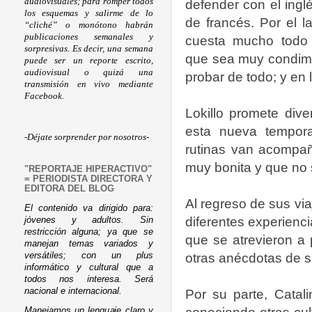
audiovisuales; para romper todos
defender con el ingl
los esquemas y salirme de lo
de francés. Por el 
“cliché” o monótono habrán
publicaciones semanales y
cuesta mucho todo 
sorpresivas. Es decir, una semana
que sea muy condim
puede ser un reporte escrito,
audiovisual o quizá una
probar de todo; y en 
transmisión en vivo mediante
Facebook.
Lokillo promete dive
esta nueva tempor
-Déjate sorprender por nosotros-
rutinas van acompañ
muy bonita y que no 
"REPORTAJE HIPERACTIVO"
= PERIODISTA DIRECTORA Y
EDITORA DEL BLOG
Al regreso de sus via
El contenido va dirigido para:
diferentes experienci
jóvenes y adultos. Sin
restricción alguna; ya que se
que se atrevieron a 
manejan temas variados y
versátiles; con un plus
otras anécdotas de s
informático y cultural que a
todos nos interesa. Será
nacional e internacional.
Por su parte, Catal
Manejamos un lenguaje claro y