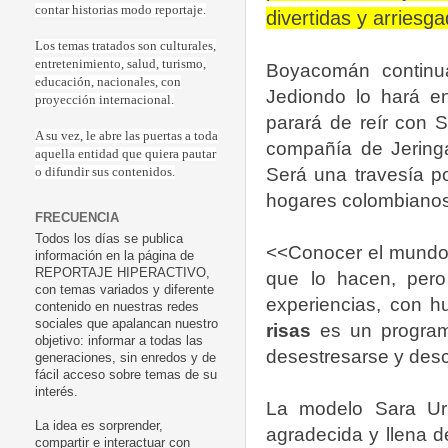
contar historias modo reportaje.
divertidas y arriesg
Los temas tratados son culturales,
entretenimiento, salud, turismo,
Boyacomán continu
educación, nacionales, con
Jediondo lo hará e
proyección internacional.
parará de reír con S
A su vez, le abre las puertas a toda
compañía de Jeringa
aquella entidad que quiera pautar
Será una travesía po
o difundir sus contenidos.
hogares colombianos
FRECUENCIA
Todos los días se publica
<<Conocer el mundo
información en la página de
REPORTAJE HIPERACTIVO,
que lo hacen, pero
con temas variados y diferente
experiencias, con h
contenido en nuestras redes
sociales que apalancan nuestro
risas
es un programa
objetivo: informar a todas las
desestresarse y des
generaciones, sin enredos y de
fácil acceso sobre temas de su
interés.
La modelo Sara Uri
La idea es sorprender,
agradecida y llena d
compartir e interactuar con