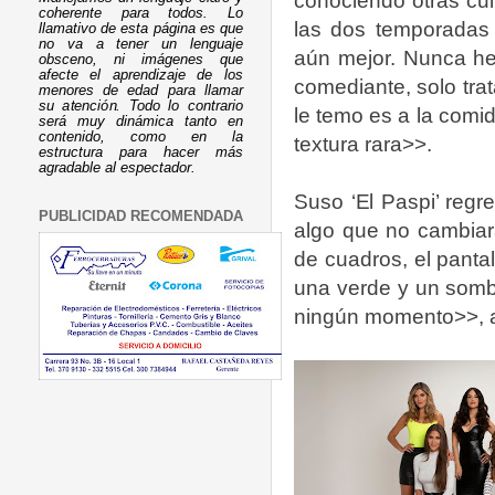
conociendo otras cul
coherente para todos. Lo
las dos temporadas 
llamativo de esta página es que
no va a tener un lenguaje
aún mejor. Nunca he
obsceno, ni imágenes que
afecte el aprendizaje de los
comediante, solo trat
menores de edad para llamar
su atención. Todo lo contrario
le temo es a la comi
será muy dinámica tanto en
contenido, como en la
textura rara>>.
estructura para hacer más
agradable al espectador.
Suso ‘El Paspi’ reg
PUBLICIDAD RECOMENDADA
algo que no cambiar
de cuadros, el panta
una verde y un sombr
ningún momento>>, a