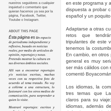
en este programa y a
nuestros seguidores a cualquier
inquietud o comentario que
dispuesta a probar c
quieran hacernos ya sea por la
español y un poquito
página, Facebook, Twitter,
Youtube o Instagram.
Adaptarse a otras cu
ABOUT THIS PAGE
retos que tendr
Ésta página es u
n espacio
tripulantes de este
de periodismo independiente y
reflexivo, basado en noticias
tenemos la costumb
reales; por medio de artículos de
En cambio, en otros 
opinión, reportajes y notas.
Pretendo mostrar la cultura en
general es muy seri
sus diversos ámbitos sociales.
ser más cálidos con 
Allí van a encontrar reportajes
comentó Boyacomán
y/o noticias escritas, muchas
veces con su respectiva foto de
acuerdo al tema tratado. No voy
Los idiomas, la com
a ceñirme a una estructura, lo
fusionaré con los otros medios de
tres temas que La
comunicación, para sorprender a
claros para su viaj
quien lo visite.
idiomas, además d
Mostraré reportajes: escritos y