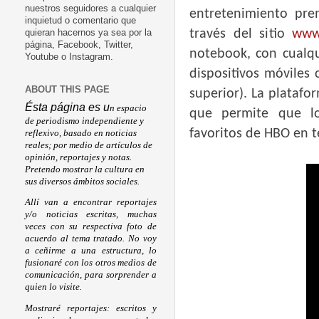
nuestros seguidores a cualquier
entretenimiento pr
inquietud o comentario que
través del sitio
www
quieran hacernos ya sea por la
página, Facebook, Twitter,
notebook, con cualqu
Youtube o Instagram.
dispositivos móviles 
ABOUT THIS PAGE
superior).
La platafor
Ésta página es u
n espacio
que permite que lo
de periodismo independiente y
favoritos de HBO en te
reflexivo, basado en noticias
reales; por medio de artículos de
opinión, reportajes y notas.
Pretendo mostrar la cultura en
sus diversos ámbitos sociales.
Allí van a encontrar reportajes
y/o noticias escritas, muchas
veces con su respectiva foto de
acuerdo al tema tratado. No voy
a ceñirme a una estructura, lo
fusionaré con los otros medios de
comunicación, para sorprender a
quien lo visite.
Mostraré reportajes: escritos y