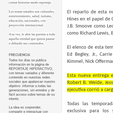
contar historias modo reportaje.
El reparto de esta 
Los temas tratados son culturales,
entretenimiento, salud, turismo,
Hines en el papel de 
educación, nacionales, con
proyección internacional.
J.B. Smoove como Leo
como Richard Lewis, 
A su vez, le abre las puertas a toda
aquella entidad que quiera pautar
o difundir sus contenidos.
El elenco de esta te
Ed Begley, Jr., Car
FRECUENCIA
Todos los días se publica
Kimmel, Nick Offerman
información en la página de
REPORTAJE HIPERACTIVO,
con temas variados y diferente
Esta nueva entrega es
contenido en nuestras redes
sociales que apalancan nuestro
Robert B. Weide, Jes
objetivo: informar a todas las
ejecutiva corrió a carg
generaciones, sin enredos y de
fácil acceso sobre temas de su
interés.
Todas las tempora
La idea es sorprender,
exclusiva para los
compartir e interactuar con