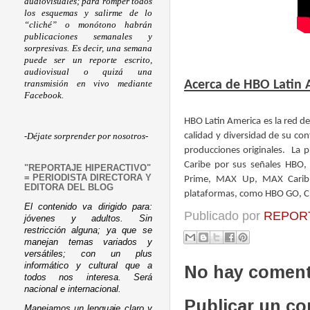
audiovisuales; para romper todos
los esquemas y salirme de lo
“cliché” o monótono habrán
publicaciones semanales y
sorpresivas. Es decir, una semana
puede ser un reporte escrito,
audiovisual o quizá una
Acerca de HBO Latin
transmisión en vivo mediante
Facebook.
HBO Latin America es la red de
calidad y diversidad de su con
-Déjate sorprender por nosotros-
producciones originales. La 
Caribe por sus señales HBO
"REPORTAJE HIPERACTIVO"
= PERIODISTA DIRECTORA Y
Prime, MAX Up, MAX Caribb
EDITORA DEL BLOG
plataformas, como HBO GO, 
El contenido va dirigido para:
Publicado por
REPORT
jóvenes y adultos. Sin
restricción alguna; ya que se
manejan temas variados y
versátiles; con un plus
informático y cultural que a
No hay coment
todos nos interesa. Será
nacional e internacional.
Publicar un c
Manejamos un lenguaje claro y