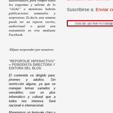
audiovisuales; para romper todos
los esquemas y salirme de lo
Suscribirse a:
Enviar c
“cliché” o monótono habrán
publicaciones semanales y
sorpresivas. Es decir, una semana
puede ser un reporte escrito,
Gracias por leer mi trabajo, su opini
audiovisual o quizá una
transmisión en vivo mediante
Facebook.
-Déjate sorprender por nosotros-
"REPORTAJE HIPERACTIVO"
= PERIODISTA DIRECTORA Y
EDITORA DEL BLOG
El contenido va dirigido para:
jóvenes y adultos. Sin
restricción alguna; ya que se
manejan temas variados y
versátiles; con un plus
informático y cultural que a
todos nos interesa. Será
nacional e internacional.
Manejamos un lenguaje claro y