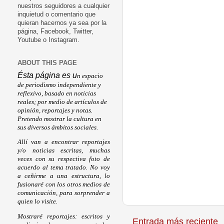
nuestros seguidores a cualquier
inquietud o comentario que
quieran hacernos ya sea por la
página, Facebook, Twitter,
Youtube o Instagram.
ABOUT THIS PAGE
Ésta página es u
n espacio
de periodismo independiente y
reflexivo, basado en noticias
reales; por medio de artículos de
opinión, reportajes y notas.
Pretendo mostrar la cultura en
sus diversos ámbitos sociales.
Allí van a encontrar reportajes
y/o noticias escritas, muchas
veces con su respectiva foto de
acuerdo al tema tratado. No voy
a ceñirme a una estructura, lo
fusionaré con los otros medios de
comunicación, para sorprender a
quien lo visite.
Mostraré reportajes: escritos y
Entrada más reciente