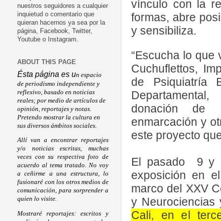
vínculo con la re
nuestros seguidores a cualquier
formas, abre posi
inquietud o comentario que
quieran hacernos ya sea por la
y sensibiliza.
página, Facebook, Twitter,
Youtube o Instagram.
“Escucha lo que v
ABOUT THIS PAGE
Cuchuflettos, Im
Ésta página es u
n espacio
de Psiquiatría 
de periodismo independiente y
reflexivo, basado en noticias
Departamental,
reales; por medio de artículos de
donación de re
opinión, reportajes y notas.
Pretendo mostrar la cultura en
enmarcación y otr
sus diversos ámbitos sociales.
este proyecto que
Allí van a encontrar reportajes
y/o noticias escritas, muchas
veces con su respectiva foto de
El pasado
9 y 
acuerdo al tema tratado. No voy
exposición en el
a ceñirme a una estructura, lo
fusionaré con los otros medios de
marco del XXV Co
comunicación, para sorprender a
y Neurociencias
quien lo visite.
Cali, en el terc
Mostraré reportajes: escritos y