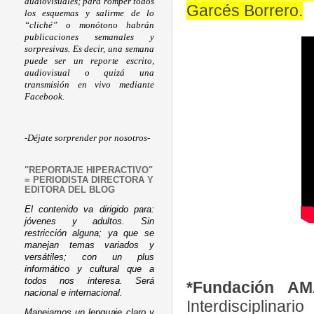
audiovisuales; para romper todos
Garcés Borrero.
los esquemas y salirme de lo
“cliché” o monótono habrán
publicaciones semanales y
sorpresivas. Es decir, una semana
puede ser un reporte escrito,
audiovisual o quizá una
transmisión en vivo mediante
Facebook.
-Déjate sorprender por nosotros-
"REPORTAJE HIPERACTIVO"
= PERIODISTA DIRECTORA Y
EDITORA DEL BLOG
El contenido va dirigido para:
jóvenes y adultos. Sin
restricción alguna; ya que se
manejan temas variados y
versátiles; con un plus
informático y cultural que a
todos nos interesa. Será
*Fundación A
nacional e internacional.
Interdisciplinar
Manejamos un lenguaje claro y