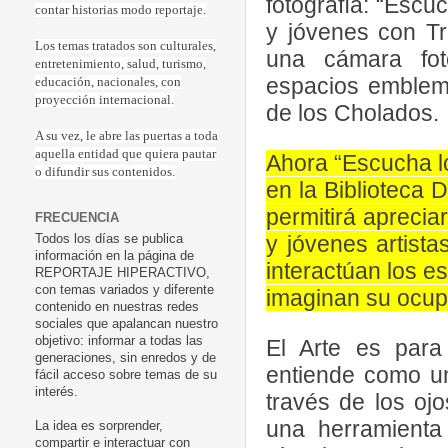
fotografía: “Escu
contar historias modo reportaje.
y jóvenes con Tr
Los temas tratados son culturales,
una cámara fot
entretenimiento, salud, turismo,
espacios emblemá
educación, nacionales, con
proyección internacional.
de los Cholados
A su vez, le abre las puertas a toda
aquella entidad que quiera pautar
Ahora “Escucha lo
o difundir sus contenidos.
en la Biblioteca 
permitirá aprecia
FRECUENCIA
y jóvenes artist
Todos los días se publica
información en la página de
interactúan los 
REPORTAJE HIPERACTIVO,
con temas variados y diferente
imaginan su ocup
contenido en nuestras redes
sociales que apalancan nuestro
objetivo: informar a todas las
El Arte es para
generaciones, sin enredos y de
entiende como un
fácil acceso sobre temas de su
interés.
través de los oj
una herramienta
La idea es sorprender,
compartir e interactuar con