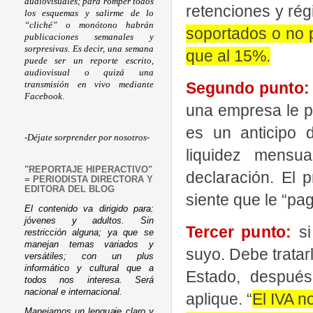
audiovisuales; para romper todos
retenciones y ré
los esquemas y salirme de lo
“cliché” o monótono habrán
soportados o no 
publicaciones semanales y
sorpresivas. Es decir, una semana
que al 15%.
puede ser un reporte escrito,
audiovisual o quizá una
Segundo punto:
transmisión en vivo mediante
Facebook.
una empresa le pr
es un anticipo d
-Déjate sorprender por nosotros-
liquidez mensu
"REPORTAJE HIPERACTIVO"
declaración. El p
= PERIODISTA DIRECTORA Y
EDITORA DEL BLOG
siente que le “pa
El contenido va dirigido para:
jóvenes y adultos. Sin
Tercer punto:
si
restricción alguna; ya que se
manejan temas variados y
suyo. Debe tratar
versátiles; con un plus
informático y cultural que a
Estado, después
todos nos interesa. Será
nacional e internacional.
aplique. “
El IVA n
Manejamos un lenguaje claro y