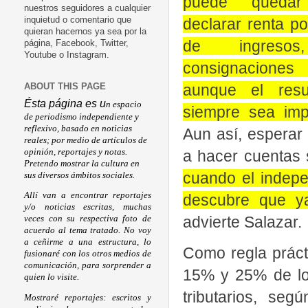
puede quedar
nuestros seguidores a cualquier
declarar renta p
inquietud o comentario que
quieran hacernos ya sea por la
de ingresos
página, Facebook, Twitter,
Youtube o Instagram.
consignaciones
aunque el resu
ABOUT THIS PAGE
Ésta página es u
n espacio
siempre sea imp
de periodismo independiente y
reflexivo, basado en noticias
Aun así, esperar
reales; por medio de artículos de
a hacer cuentas s
opinión, reportajes y notas.
Pretendo mostrar la cultura en
cuando el indepe
sus diversos ámbitos sociales.
Allí van a encontrar reportajes
descubre que ya
y/o noticias escritas, muchas
advierte Salazar.
veces con su respectiva foto de
acuerdo al tema tratado. No voy
a ceñirme a una estructura, lo
Como regla práct
fusionaré con los otros medios de
comunicación, para sorprender a
15% y 25% de los
quien lo visite.
tributarios, seg
Mostraré reportajes: escritos y