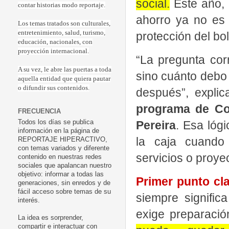
social.
Este año, 
contar historias modo reportaje.
ahorro ya no es 
Los temas tratados son culturales,
entretenimiento, salud, turismo,
protección del bols
educación, nacionales, con
proyección internacional.
“La pregunta cor
A su vez, le abre las puertas a toda
sino cuánto debo
aquella entidad que quiera pautar
o difundir sus contenidos.
después”, expli
programa de Con
FRECUENCIA
Pereira
. Esa lóg
Todos los días se publica
información en la página de
la caja cuando 
REPORTAJE HIPERACTIVO,
con temas variados y diferente
servicios o proye
contenido en nuestras redes
sociales que apalancan nuestro
objetivo: informar a todas las
Primer punto cl
generaciones, sin enredos y de
fácil acceso sobre temas de su
siempre signific
interés.
exige preparaci
La idea es sorprender,
compartir e interactuar con