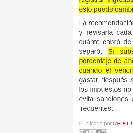
esto puede cambia
La recomendación 
y revisarla cada
cuánto cobró de 
separó.
Si sub
porcentaje de ah
cuando el venci
gastar después s
los impuestos no 
evita sanciones 
frecuentes.
Publicado por
REPORT