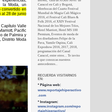
 experiencias,
Brown, ‘Gira de A Otro Nivel’ de
de la Moda, un
Caracol en Cali y Bogotá,
 convertido en
Abrebocas del Cuarto Festival
Mundial de Magia Cali Mágico
 al 28 de junio
2016, el Festival Cali Blues &
Folk 2016, el XXIV Festival
Capítulo Valle
Nacional de los Mejores Tríos,
Hotel Marriott, Hotel MS 100
rriott, Pacific
Premium, Eventos de moda de
io de Palmira y
los diseñadores Felipe de la
, Distrito Moda
Pava, Yamile Ospina, Cali
Exposhow 2016, 2017, 2018,
programación del Canal
Caracol, entre otros.... Te invito
a que conozcas nuestros
antecedentes...
RECUERDA VISITARNOS
EN:
* Página web:
www.reportajehiperactivo
.com
* Instagram:
www.instagram.com/repo
rtajehiperactivo/