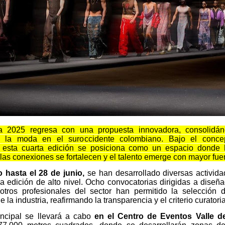
da 2025 regresa con una propuesta innovadora, consolidá
e la moda en el suroccidente colombiano. Bajo el conc
, esta cuarta edición se posiciona como un espacio donde 
las conexiones se fortalecen y el talento emerge con mayor fue
 hasta el 28 de junio,
se han desarrollado diversas activida
a edición de alto nivel. Ocho convocatorias dirigidas a diseñ
 otros profesionales del sector han permitido la selección 
la industria, reafirmando la transparencia y el criterio curatoria
incipal se llevará a cabo
en el
Centro de Eventos Valle de