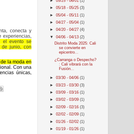
►
05/25 - 06/01
(1)
►
05/18 - 05/25
(3)
►
05/04 - 05/11
(1)
►
04/27 - 05/04
(1)
►
04/20 - 04/27
(4)
nta, conecta y
 experiencias,
▼
04/06 - 04/13
(2)
, el evento se
Distrito Moda 2025: Cali
 de junio
, co
n
se convierte en
epicentro...
¿Carranga o Despecho?
s de la moda en
: Cali vibrará con la
cional
. Con una
Fusión...
encias únicas
,
►
03/30 - 04/06
(1)
►
03/23 - 03/30
(3)
►
03/09 - 03/16
(1)
►
03/02 - 03/09
(1)
►
02/09 - 02/16
(3)
►
02/02 - 02/09
(1)
►
01/26 - 02/02
(1)
►
01/19 - 01/26
(1)