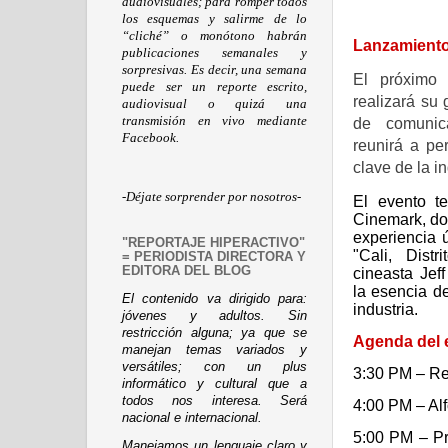
audiovisuales; para romper todos
los esquemas y salirme de lo
“cliché” o monótono habrán
Lanzamiento 
publicaciones semanales y
sorpresivas. Es decir, una semana
El próxim
puede ser un reporte escrito,
realizará su
audiovisual o quizá una
transmisión en vivo mediante
de comunic
Facebook.
reunirá a per
clave de la in
-Déjate sorprender por nosotros-
El evento t
Cinemark
, d
experiencia 
"REPORTAJE HIPERACTIVO"
"Cali, Distr
= PERIODISTA DIRECTORA Y
EDITORA DEL BLOG
cineasta
Jef
la esencia d
El contenido va dirigido para:
industria.
jóvenes y adultos. Sin
restricción alguna; ya que se
Agenda del 
manejan temas variados y
versátiles; con un plus
3:30 PM
– Re
informático y cultural que a
todos nos interesa. Será
4:00 PM
– Al
nacional e internacional.
5:00 PM
– Pr
Manejamos un lenguaje claro y