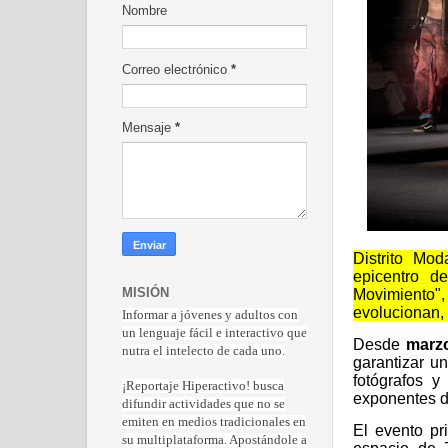
Nombre
Correo electrónico
*
Mensaje
*
Distrito Mo
epicentro d
Movimiento"
MISIÓN
evolucionan, 
Informar a jóvenes y adultos con
un lenguaje fácil e interactivo que
Desde
marzo
nutra el intelecto de cada uno.
garantizar un
fotógrafos y
¡Reportaje Hiperactiv
o! busca
exponentes de 
difundir actividades que no se
emiten en medios tradicionales en
El evento pr
su multiplataforma. Apostándole a