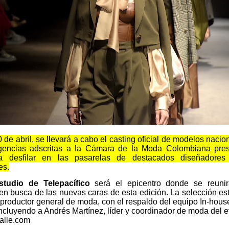
 de abril
, se llevará a cabo el casting oficial de modelos nacio
gencias adscritas a la
Cámara de la Moda Colombiana
pres
ra desfilar en las pasarelas de destacados diseñadores
es.
studio de Telepacífico
será el epicentro donde se reuni
en busca de las nuevas caras de esta edición. La selección es
 productor general de moda, con el respaldo del equipo
In-hous
incluyendo a
Andrés Martínez
, líder y coordinador de moda del e
lle.com