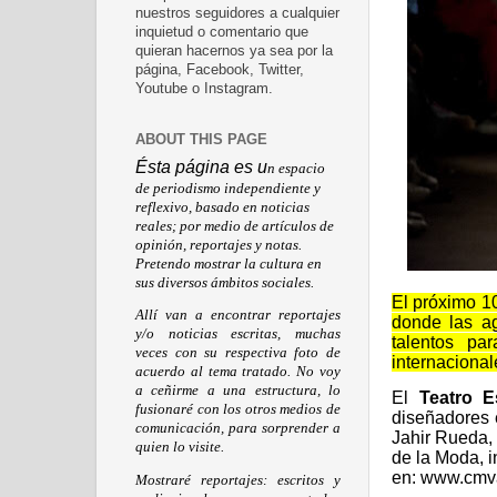
nuestros seguidores a cualquier
inquietud o comentario que
quieran hacernos ya sea por la
página, Facebook, Twitter,
Youtube o Instagram.
ABOUT THIS PAGE
Ésta página es u
n espacio
de periodismo independiente y
reflexivo, basado en noticias
reales; por medio de artículos de
opinión, reportajes y notas.
Pretendo mostrar la cultura en
sus diversos ámbitos sociales.
El próximo
10
Allí van a encontrar reportajes
donde las a
y/o noticias escritas, muchas
talentos pa
veces con su respectiva foto de
internacional
acuerdo al tema tratado. No voy
a ceñirme a una estructura, lo
El
Teatro E
fusionaré con los otros medios de
diseñadores 
comunicación, para sorprender a
Jahir Rueda
,
quien lo visite.
de la Moda, 
en:
www.cmva
Mostraré reportajes: escritos y