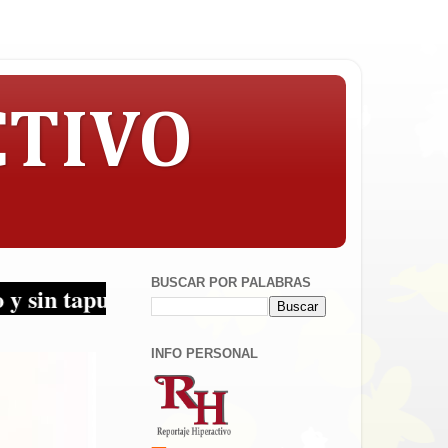
CTIVO
BUSCAR POR PALABRAS
ujos... ¡Periodismo en sus multiplataformas!
INFO PERSONAL