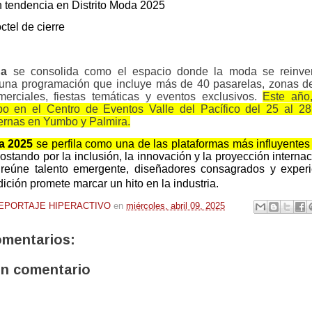
 tendencia en Distrito Moda 2025
tel de cierre
da
se consolida como el espacio donde la moda se
reinve
 una programación que incluye
más de 40 pasarelas, zonas de
erciales, fiestas temáticas y eventos exclusivos.
Este año
abo en el
Centro de Eventos Valle del Pacífico
del
25 al 28
ternas en
Yumbo y Palmira
.
a 2025
se perfila como una de las
plataformas más influyente
ostando por la
inclusión, la innovación y la proyección interna
 reúne
talento emergente, diseñadores consagrados y experi
dición promete marcar un hito en la industria.
EPORTAJE HIPERACTIVO
en
miércoles, abril 09, 2025
omentarios:
un comentario