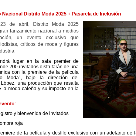
Nacional Distrito Moda 2025 + Pasarela de Inclusión
o
23 de abril
, Distrito Moda 2025
gran lanzamiento nacional a medios
ación
, un evento exclusivo que
iodistas, críticos de moda y figuras
dustria.
endrá lugar en la
sala premier de
onde
200 invitados
disfrutarán de una
única con la premiere de la película
ito Moda"
, bajo la dirección del
f López
, una producción que resalta
e la moda caleña y su impacto en la
evento:
gistro y bienvenida de invitados
fombra roja
emiere de la película y desfile exclusivo con un adelanto de 