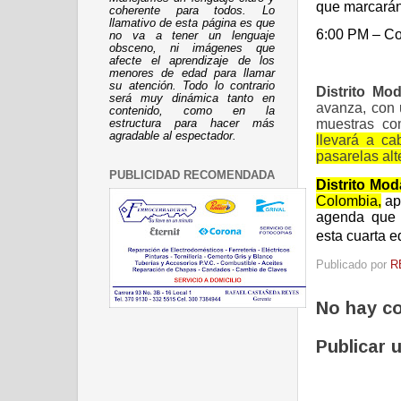
que marcarán
coherente para todos. Lo
llamativo de esta página es que
6:00 PM
– Coc
no va a tener un lenguaje
obsceno, ni imágenes que
afecte el aprendizaje de los
menores de edad para llamar
su atención. Todo lo contrario
Distrito Mo
será muy dinámica tanto en
avanza
, con
contenido, como en la
muestras com
estructura para hacer más
agradable al espectador.
llevará a c
pasarelas al
PUBLICIDAD RECOMENDADA
Distrito Mod
Colombia
,
ap
agenda que
esta cuarta e
Publicado por
R
No hay c
Publicar 