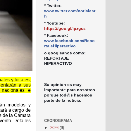
* Twitter:
www.twitter.com/noticiasr
h
* Youtube:
https://goo.gl/ipzgss
* Facebook:
www.facebook.com/Repo
rtajeHiperactivo
o googleanos como:
REPORTAJE
HIPERACTIVO
nales y locales,
Su opinión es muy
entarán a sus
importante para nosotros
 nacionales e
porque tod@s hacemos
parte de la noticia.
rán modelos y
tará a cargo de
e
de la Cámara
vento. Detalles
CRONOGRAMA
►
2026
(9)