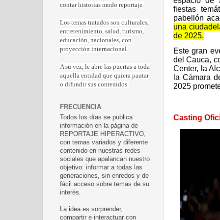
espacio de 
contar historias modo reportaje.
fiestas temá
pabellón ac
Los temas tratados son culturales,
una ciudadel
entretenimiento, salud, turismo,
de 2025.
educación, nacionales, con
proyección internacional.
Este gran ev
del Cauca
, c
A su vez, le abre las puertas a toda
Center, la A
aquella entidad que quiera pautar
la Cámara d
o difundir sus contenidos.
2025 promete 
FRECUENCIA
Casting Ofic
Todos los días se publica
información en la página de
REPORTAJE HIPERACTIVO,
con temas variados y diferente
contenido en nuestras redes
sociales que apalancan nuestro
objetivo: informar a todas las
generaciones, sin enredos y de
fácil acceso sobre temas de su
interés.
La idea es sorprender,
compartir e interactuar con