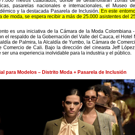
77.000 metros cuadrados, donde se desarrollarán zonas de
ticas, pasarelas nacionales e internacionales, el Museo 
adémico y la destacada
Pasarela de Inclusión
.
En este entorno
a de moda, se espera recibir a más de
25.000 asistentes
del 25
ento es una iniciativa de la
Cámara de la Moda Colombiana - 
on el respaldo de la
Gobernación del Valle del Cauca, el Hotel Ma
lcaldía de Palmira, la Alcaldía de Yumbo, la Cámara de Comerc
e Comercio de Cali
. Bajo la dirección del cineasta
Jeff López
ser una experiencia inolvidable para la industria y el público.
ial para Modelos – Distrito Moda + Pasarela de Inclusión