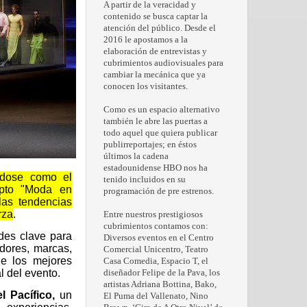
A partir de la veracidad y
contenido se busca captar la
atención del público. Desde el
2016 le apostamos a la
elaboración de entrevistas y
cubrimientos audiovisuales para
cambiar la mecánica que ya
conocen los visitantes.
Como es un espacio alternativo
también le abre las puertas a
todo aquel que quiera publicar
publirreportajes; en éstos
últimos la cadena
estadounidense HBO nos ha
ndose como el
tenido incluidos en su
epto
"Moda en
programación de pre estrenos.
las tendencias
rza
.
Entre nuestros prestigiosos
cubrimientos contamos con:
des clave para
Diversos eventos en el Centro
adores, marcas,
Comercial Unicentro, Teatro
de los mejores
Casa Comedia, Espacio T, el
l del evento.
diseñador Felipe de la Pava, los
artistas Adriana Bottina, Bako,
l Pacífico
,
un
El Puma del Vallenato, Nino