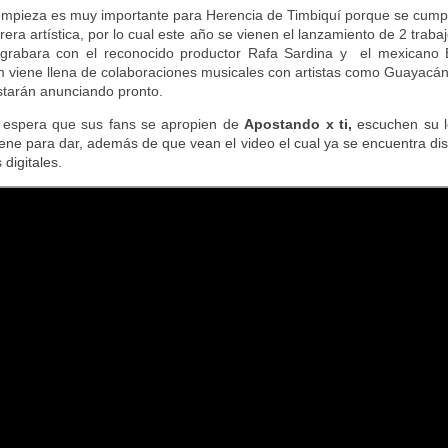
empieza es muy importante para Herencia de Timbiquí porque se cump
era artística, por lo cual este año se vienen el lanzamiento de 2 trabaj
 grabara con el reconocido productor Rafa Sardina y el mexicano 
m viene llena de colaboraciones musicales con artistas como Guayacán
starán anunciando pronto.
 espera que sus fans se apropien de
Apostando x ti,
escuchen su le
ene para dar, además de que vean el video el cual ya se encuentra di
 digitales.