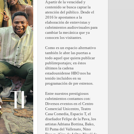
A partir de la veracidad y
contenido se busca captar la
atención del público. Desde el
2016 le apostamos a la
elaboración de entrevistas y
cubrimientos audiovisuales para
cambiar la mecánica que ya
conocen los visitantes.
Como es un espacio alternativo
también le abre las puertas a
todo aquel que quiera publicar
publirreportajes; en éstos
últimos la cadena
estadounidense HBO nos ha
tenido incluidos en su
programación de pre estrenos.
Entre nuestros prestigiosos
cubrimientos contamos con:
Diversos eventos en el Centro
Comercial Unicentro, Teatro
Casa Comedia, Espacio T, el
diseñador Felipe de la Pava, los
artistas Adriana Bottina, Bako,
El Puma del Vallenato, Nino