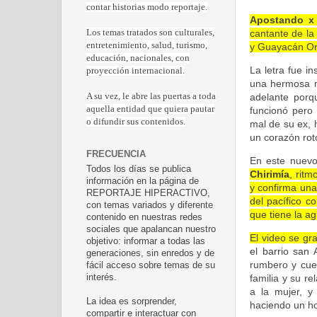
contar historias modo reportaje.
Apostando x 
cantante de la
Los temas tratados son culturales,
entretenimiento, salud, turismo,
y Guayacán Or
educación, nacionales, con
La letra fue i
proyección internacional.
una hermosa m
adelante porq
A su vez, le abre las puertas a toda
aquella entidad que quiera pautar
funcionó pero
o difundir sus contenidos.
mal de su ex, 
un corazón rot
FRECUENCIA
En este nuevo
Todos los días se publica
Chirimía
, ritm
información en la página de
y confirma una 
REPORTAJE HIPERACTIVO,
del pacífico c
con temas variados y diferente
que tiene la a
contenido en nuestras redes
sociales que apalancan nuestro
El video se gr
objetivo: informar a todas las
el barrio san 
generaciones, sin enredos y de
rumbero y cuen
fácil acceso sobre temas de su
familia y su r
interés.
a la mujer, y
La idea es sorprender,
haciendo un ho
compartir e interactuar con