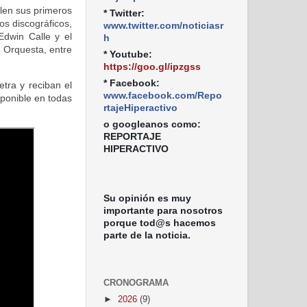
len sus primeros
* Twitter:
os discográficos,
www.twitter.com/noticiasr
Edwin Calle y el
h
 Orquesta, entre
* Youtube:
https://goo.gl/ipzgss
* Facebook:
tra y reciban el
www.facebook.com/Repo
sponible en todas
rtajeHiperactivo
o googleanos como:
REPORTAJE
HIPERACTIVO
Su opinión es muy
importante para nosotros
porque tod@s hacemos
parte de la noticia.
CRONOGRAMA
►
2026
(9)