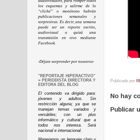
audiovisuales; para romper todos
los esquemas y salirme de lo
“cliché” o monótono habrán
publicaciones semanales y
sorpresivas. Es decir, una semana
puede ser un reporte escrito,
audiovisual o quizá una
transmisión en vivo mediante
Facebook.
-Déjate sorprender por nosotros-
"REPORTAJE HIPERACTIVO"
= PERIODISTA DIRECTORA Y
Publicado por
R
EDITORA DEL BLOG
El contenido va dirigido para:
No hay c
jóvenes y adultos. Sin
restricción alguna; ya que se
Publicar 
manejan temas variados y
versátiles; con un plus
informático y cultural que a
todos nos interesa. Será
nacional e internacional.
Manejamos un lenguaje claro y