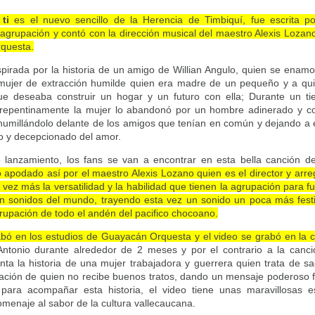
ti
es el nuevo sencillo de la Herencia de Timbiquí, fue escrita po
 agrupación y contó con la dirección musical del maestro Alexis Loza
questa.
nspirada por la historia de un amigo de Willian Angulo, quien se ena
ujer de extracción humilde quien era madre de un pequeño y a qui
ue deseaba construir un hogar y un futuro con ella; Durante un ti
 repentinamente la mujer lo abandonó por un hombre adinerado y c
humillándolo delante de los amigos que tenían en común y dejando a
o y decepcionado del amor.
 lanzamiento, los fans se van a encontrar en esta bella canción
o apodado así por el maestro Alexis Lozano quien es el director y arregl
vez más la versatilidad y la habilidad que tienen la agrupación para fu
on sonidos del mundo
, trayendo esta vez un sonido un poca más festi
grupación de todo el andén del pacifico chocoano.
abó en los estudios de Guayacán Orquesta y el video se grabó en la 
Antonio
durante alrededor de 2 meses y por el contrario a la canc
ta la historia de una mujer trabajadora y guerrera quien trata de sa
elación de quien no recibe buenos tratos, dando un mensaje poderoso f
 para acompañar esta historia, el video tiene unas maravillosas 
menaje al sabor de la cultura vallecaucana.