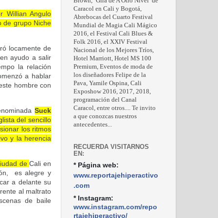
Brown, ‘Gira de A Otro Nivel’ de
Caracol en Cali y Bogotá,
r Willian Angulo
Abrebocas del Cuarto Festival
no de grupo Niche
Mundial de Magia Cali Mágico
2016, el Festival Cali Blues &
Folk 2016, el XXIV Festival
moró locamente de
Nacional de los Mejores Tríos,
en ayudo a salir
Hotel Marriott, Hotel MS 100
empo la relación
Premium, Eventos de moda de
los diseñadores Felipe de la
omenzó a hablar
Pava, Yamile Ospina, Cali
 este hombre con
Exposhow 2016, 2017, 2018,
programación del Canal
Caracol, entre otros.... Te invito
 denominada
Suck
a que conozcas nuestros
ista del sencillo
antecedentes...
sionar los ritmos
vo y la herencia
RECUERDA VISITARNOS
EN:
ciudad de
Cali
en
* Página web:
ión, es alegre y
www.reportajehiperactivo
car a delante su
.com
rente al maltrato
* Instagram:
escenas de baile
www.instagram.com/repo
rtajehiperactivo/