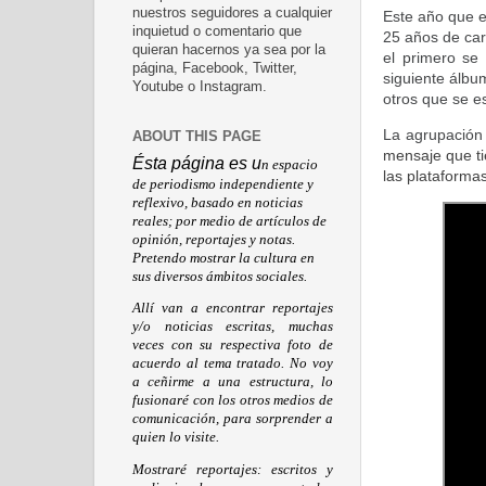
nuestros seguidores a cualquier
Este año que 
inquietud o comentario que
25 años de carr
quieran hacernos ya sea por la
el primero se
página, Facebook, Twitter,
siguiente álbu
Youtube o Instagram.
otros que se e
La agrupación
ABOUT THIS PAGE
mensaje que ti
Ésta página es u
n espacio
las plataformas
de periodismo independiente y
reflexivo, basado en noticias
reales; por medio de artículos de
opinión, reportajes y notas.
Pretendo mostrar la cultura en
sus diversos ámbitos sociales.
Allí van a encontrar reportajes
y/o noticias escritas, muchas
veces con su respectiva foto de
acuerdo al tema tratado. No voy
a ceñirme a una estructura, lo
fusionaré con los otros medios de
comunicación, para sorprender a
quien lo visite.
Mostraré reportajes: escritos y