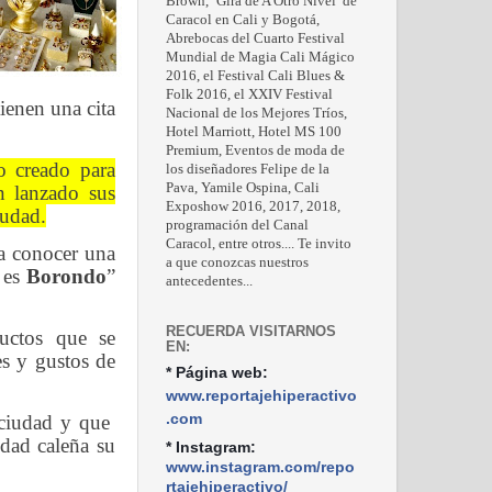
Brown, ‘Gira de A Otro Nivel’ de
Caracol en Cali y Bogotá,
Abrebocas del Cuarto Festival
Mundial de Magia Cali Mágico
2016, el Festival Cali Blues &
Folk 2016, el XXIV Festival
tienen una cita
Nacional de los Mejores Tríos,
Hotel Marriott, Hotel MS 100
Premium, Eventos de moda de
o creado para
los diseñadores Felipe de la
Pava, Yamile Ospina, Cali
n lanzado sus
Exposhow 2016, 2017, 2018,
iudad.
programación del Canal
Caracol, entre otros.... Te invito
 a conocer una
a que conozcas nuestros
 es
Borondo
”
antecedentes...
RECUERDA VISITARNOS
ductos que se
EN:
es y gustos de
* Página web:
www.reportajehiperactivo
.com
 ciudad y que
dad caleña su
* Instagram:
www.instagram.com/repo
rtajehiperactivo/