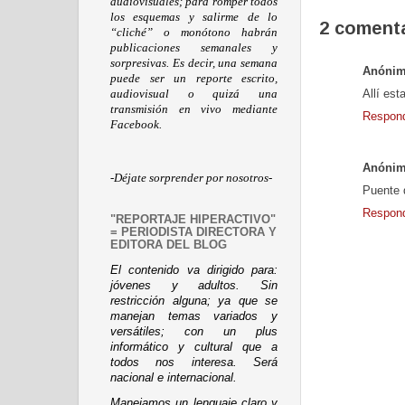
audiovisuales; para romper todos
los esquemas y salirme de lo
2 comenta
“cliché” o monótono habrán
publicaciones semanales y
sorpresivas. Es decir, una semana
Anóni
puede ser un reporte escrito,
audiovisual o quizá una
Allí es
transmisión en vivo mediante
Respon
Facebook.
Anóni
-Déjate sorprender por nosotros-
Puente 
Respon
"REPORTAJE HIPERACTIVO"
= PERIODISTA DIRECTORA Y
EDITORA DEL BLOG
El contenido va dirigido para:
jóvenes y adultos. Sin
restricción alguna; ya que se
manejan temas variados y
versátiles; con un plus
informático y cultural que a
todos nos interesa. Será
nacional e internacional.
Manejamos un lenguaje claro y