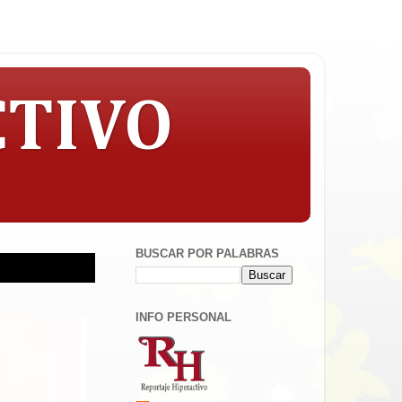
CTIVO
BUSCAR POR PALABRAS
A quien pueda interesar, la objetividad co
INFO PERSONAL