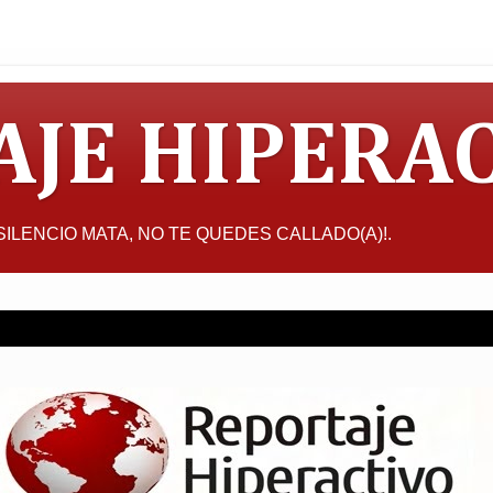
AJE HIPERA
L SILENCIO MATA, NO TE QUEDES CALLADO(A)!.