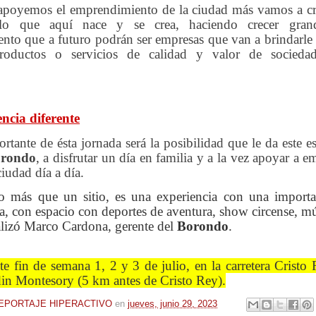
apoyemos el emprendimiento de la ciudad más vamos a cre
o que aquí nace y se crea, haciendo crecer gran
nto que a futuro podrán ser empresas que van a brindarle
productos o servicios de calidad y valor de sociedad
ncia diferente
tante de ésta jornada será la posibilidad que le da este es
rondo
, a disfrutar un día en familia y a la vez apoyar a 
iudad día a día.
 más que un sitio, es una experiencia con una importa
a, con espacio con deportes de aventura, show circense, 
lizó Marco Cardona, gerente del
Borondo
.
ste fin de semana 1, 2 y 3 de julio, en la carretera Cristo 
rdin Montesory (5 km antes de Cristo Rey).
EPORTAJE HIPERACTIVO
en
jueves, junio 29, 2023