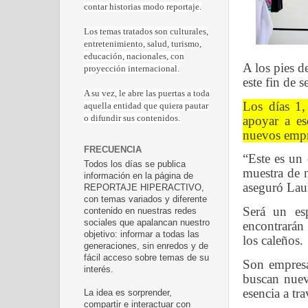
contar historias modo reportaje.
Los temas tratados son culturales,
entretenimiento, salud, turismo,
educación, nacionales, con
A los pies d
proyección internacional.
este fin de 
A su vez, le abre las puertas a toda
Los días 1,
aquella entidad que quiera pautar
apoyar a es
o difundir sus contenidos.
nuevos empre
FRECUENCIA
“Este es un 
Todos los días se publica
muestra de 
información en la página de
aseguró Laur
REPORTAJE HIPERACTIVO,
con temas variados y diferente
Será un es
contenido en nuestras redes
sociales que apalancan nuestro
encontrarán 
objetivo: informar a todas las
los caleños.
generaciones, sin enredos y de
fácil acceso sobre temas de su
Son empresa
interés.
buscan nuev
esencia a tr
La idea es sorprender,
compartir e interactuar con