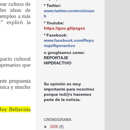
ar cultura de
* Twitter:
des ideas de
www.twitter.com/noticiasr
 empleo a más
h
” explicó la
* Youtube:
https://goo.gl/ipzgss
* Facebook:
www.facebook.com/Repo
rtajeHiperactivo
o googleanos como:
REPORTAJE
pacio cultural
HIPERACTIVO
empresarios que
nte propuesta
Su opinión es muy
música y mucho
importante para nosotros
porque tod@s hacemos
parte de la noticia.
Rey Bellavista
CRONOGRAMA
►
2026
(8)