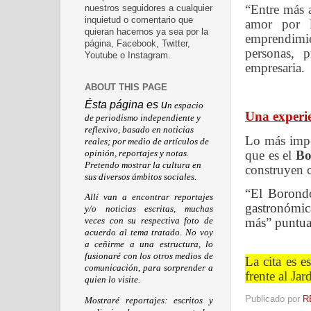
“Entre más 
nuestros seguidores a cualquier
inquietud o comentario que
amor por l
quieran hacernos ya sea por la
emprendimie
página, Facebook, Twitter,
personas, 
Youtube o Instagram.
empresaria.
ABOUT THIS PAGE
Ésta página es u
n espacio
Una experie
de periodismo independiente y
reflexivo, basado en noticias
Lo más impor
reales; por medio de artículos de
que es el
Bo
opinión, reportajes y notas.
Pretendo mostrar la cultura en
construyen c
sus diversos ámbitos sociales.
“El Borondo
Allí van a encontrar reportajes
gastronómic
y/o noticias escritas, muchas
más” puntua
veces con su respectiva foto de
acuerdo al tema tratado. No voy
a ceñirme a una estructura, lo
fusionaré con los otros medios de
La cita es e
comunicación, para sorprender a
frente al Ja
quien lo visite.
Publicado por
R
Mostraré reportajes: escritos y