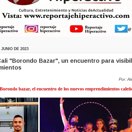
 JUNIO DE 2023
ali "Borondo Bazar", un encuentro para visibil
mientos
Por: A
Borondo bazar, el encuentro de los
nuevos emprendimientos caleñ