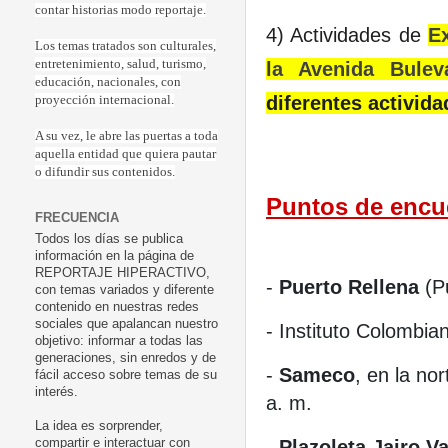
contar historias modo reportaje.
4) Actividades de
Ex
Los temas tratados son culturales,
entretenimiento, salud, turismo,
la Avenida Buleva
educación, nacionales, con
diferentes activid
proyección internacional.
A su vez, le abre las puertas a toda
aquella entidad que quiera pautar
o difundir sus contenidos.
Puntos de encue
FRECUENCIA
Todos los días se publica
información en la página de
REPORTAJE HIPERACTIVO,
-
Puerto Rellena
(Pu
con temas variados y diferente
contenido en nuestras redes
sociales que apalancan nuestro
- Instituto Colombia
objetivo: informar a todas las
generaciones, sin enredos y de
-
Sameco
, en la no
fácil acceso sobre temas de su
interés.
a. m.
La idea es sorprender,
-
Plazoleta Jairo Va
compartir e interactuar con