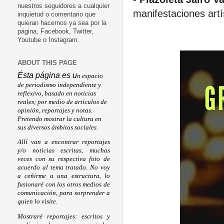
nuestros seguidores a cualquier
manifestaciones artí
inquietud o comentario que
quieran hacernos ya sea por la
página, Facebook, Twitter,
Youtube o Instagram.
ABOUT THIS PAGE
Ésta página es u
n espacio
de periodismo independiente y
reflexivo, basado en noticias
reales; por medio de artículos de
opinión, reportajes y notas.
Pretendo mostrar la cultura en
sus diversos ámbitos sociales.
Allí van a encontrar reportajes
y/o noticias escritas, muchas
veces con su respectiva foto de
acuerdo al tema tratado. No voy
a ceñirme a una estructura, lo
fusionaré con los otros medios de
comunicación, para sorprender a
quien lo visite.
Mostraré reportajes: escritos y