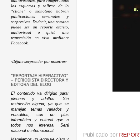
audiovisuales; para romper todos
los esquemas y salirme de lo
“cliché” o monótono habrán
publicaciones semanales y
sorpresivas. Es decir, una semana
puede ser un reporte escrito,
audiovisual o quizá una
transmisión en vivo mediante
Facebook.
-Déjate sorprender por nosotros-
"REPORTAJE HIPERACTIVO"
= PERIODISTA DIRECTORA Y
EDITORA DEL BLOG
El contenido va dirigido para:
jóvenes y adultos. Sin
restricción alguna; ya que se
manejan temas variados y
versátiles; con un plus
informático y cultural que a
todos nos interesa. Será
nacional e internacional.
Publicado por
REPORT
Manejamos un lenguaje claro y