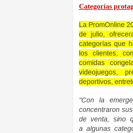
Categorías protag
La PromOnline 202
de julio, ofrece
categorías que h
los clientes, c
comidas congel
videojuegos, p
deportivos, entre
"Con la emergen
concentraron su
de venta, sino 
a
algunas
categ