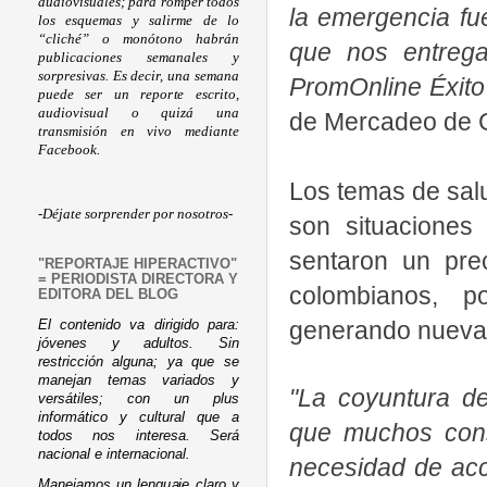
audiovisuales; para romper todos
la emergencia fu
los esquemas y salirme de lo
“cliché” o monótono habrán
que nos entrega
publicaciones semanales y
sorpresivas. Es decir, una semana
PromOnline Éxito
puede ser un reporte escrito,
audiovisual o quizá una
de Mercadeo de G
transmisión en vivo mediante
Facebook.
Los temas de salud
-Déjate sorprender por nosotros-
son situaciones
sentaron un pre
"REPORTAJE HIPERACTIVO"
= PERIODISTA DIRECTORA Y
colombianos, p
EDITORA DEL BLOG
generando nuevas
El contenido va dirigido para:
jóvenes y adultos. Sin
restricción alguna; ya que se
manejan temas variados y
"La coyuntura de
versátiles; con un plus
informático y cultural que a
que muchos cons
todos nos interesa. Será
nacional e internacional.
necesidad de acc
Manejamos un lenguaje claro y