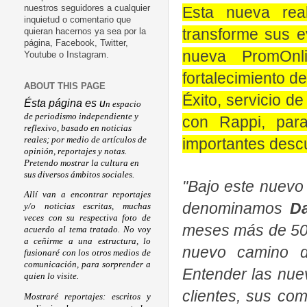
Esta nueva rea
nuestros seguidores a cualquier
inquietud o comentario que
transforme sus e
quieran hacernos ya sea por la
página, Facebook, Twitter,
nueva PromOnl
Youtube o Instagram.
fortalecimiento d
ABOUT THIS PAGE
Éxito, servicio d
Ésta página es u
n espacio
de periodismo independiente y
con Rappi, par
reflexivo, basado en noticias
reales; por medio de artículos de
importantes descu
opinión, reportajes y notas.
Pretendo mostrar la cultura en
sus diversos ámbitos sociales.
"Bajo este nuevo
Allí van a encontrar reportajes
denominamos
D
y/o noticias escritas, muchas
veces con su respectiva foto de
meses más de 50 
acuerdo al tema tratado. No voy
a ceñirme a una estructura, lo
nuevo camino d
fusionaré con los otros medios de
comunicación, para sorprender a
Entender las nue
quien lo visite.
clientes, sus co
Mostraré reportajes: escritos y