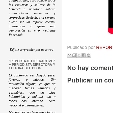
audiovisuales; para romper todos
los esquemas y salirme de lo
“cliché” o monótono habrán
publicaciones semanales y
sorpresivas. Es decir, una semana
puede ser un reporte escrito,
audiovisual o quizá una
transmisión en vivo mediante
Facebook.
Publicado por
REPORT
-Déjate sorprender por nosotros-
"REPORTAJE HIPERACTIVO"
= PERIODISTA DIRECTORA Y
No hay coment
EDITORA DEL BLOG
El contenido va dirigido para:
Publicar un c
jóvenes y adultos. Sin
restricción alguna; ya que se
manejan temas variados y
versátiles; con un plus
informático y cultural que a
todos nos interesa. Será
nacional e internacional.
Manejamos un lenguaje claro y