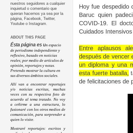
nuestros seguidores a cualquier
Hoy fue despedido co
inquietud o comentario que
Baruc quien padeci
quieran hacernos ya sea por la
página, Facebook, Twitter,
COVID-19. El doct
Youtube o Instagram.
Cuidados Intensivos
ABOUT THIS PAGE
Ésta página es u
n espacio
Entre aplausos al
de periodismo independiente y
después de vencer el 
reflexivo, basado en noticias
reales; por medio de artículos de
un diploma y una 
opinión, reportajes y notas.
Pretendo mostrar la cultura en
esta fuerte batalla,
t
sus diversos ámbitos sociales.
de felicitaciones de 
Allí van a encontrar reportajes
y/o noticias escritas, muchas
veces con su respectiva foto de
acuerdo al tema tratado. No voy
a ceñirme a una estructura, lo
fusionaré con los otros medios de
comunicación, para sorprender a
quien lo visite.
Mostraré reportajes: escritos y