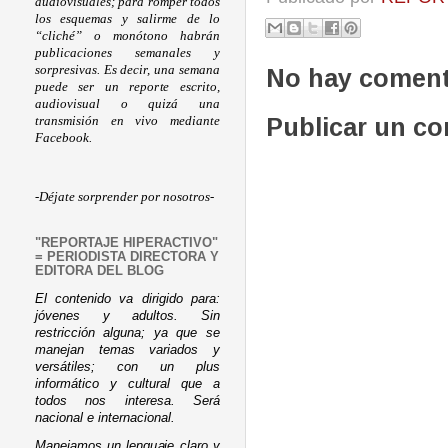
audiovisuales; para romper todos
los esquemas y salirme de lo
“cliché” o monótono habrán
publicaciones semanales y
sorpresivas. Es decir, una semana
No hay coment
puede ser un reporte escrito,
audiovisual o quizá una
Publicar un c
transmisión en vivo mediante
Facebook.
-Déjate sorprender por nosotros-
"REPORTAJE HIPERACTIVO"
= PERIODISTA DIRECTORA Y
EDITORA DEL BLOG
El contenido va dirigido para:
jóvenes y adultos. Sin
restricción alguna; ya que se
manejan temas variados y
versátiles; con un plus
informático y cultural que a
todos nos interesa. Será
nacional e internacional.
Manejamos un lenguaje claro y