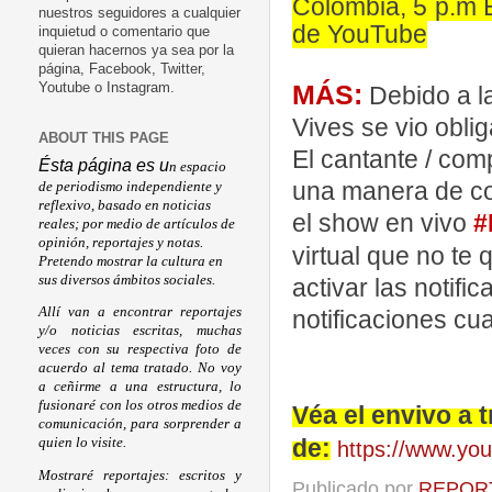
Colombia, 5 p.m 
nuestros seguidores a cualquier
de YouTube
inquietud o comentario que
quieran hacernos ya sea por la
página, Facebook, Twitter,
MÁS:
Youtube o Instagram.
Debido a l
Vives se vio obli
ABOUT THIS PAGE
El cantante / com
Ésta página es u
n espacio
una manera de con
de periodismo independiente y
reflexivo, basado en noticias
el show en vivo
#
reales; por medio de artículos de
opinión, reportajes y notas.
virtual que no te 
Pretendo mostrar la cultura en
sus diversos ámbitos sociales.
activar las notifi
Allí van a encontrar reportajes
notificaciones cu
y/o noticias escritas, muchas
veces con su respectiva foto de
acuerdo al tema tratado. No voy
a ceñirme a una estructura, lo
fusionaré con los otros medios de
Véa el envivo a 
comunicación, para sorprender a
de:
quien lo visite.
https://www.y
Mostraré reportajes: escritos y
Publicado por
REPORT