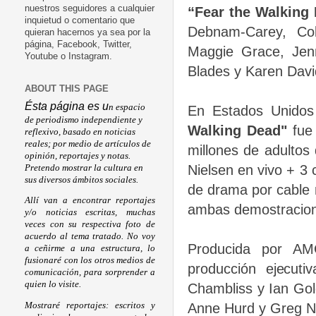
nuestros seguidores a cualquier
“Fear the Walking
inquietud o comentario que
Debnam-Carey, Col
quieran hacernos ya sea por la
página, Facebook, Twitter,
Maggie Grace, Jen
Youtube o Instagram.
Blades y Karen Davi
ABOUT THIS PAGE
Ésta página es u
n espacio
En Estados Unidos
de periodismo independiente y
Walking Dead"
fue 
reflexivo, basado en noticias
reales; por medio de artículos de
millones de adultos
opinión, reportajes y notas.
Nielsen en vivo + 3 c
Pretendo mostrar la cultura en
sus diversos ámbitos sociales.
de drama por cable 
Allí van a encontrar reportajes
ambas demostracion
y/o noticias escritas, muchas
veces con su respectiva foto de
acuerdo al tema tratado. No voy
Producida por A
a ceñirme a una estructura, lo
fusionaré con los otros medios de
producción ejecut
comunicación, para sorprender a
quien lo visite.
Chambliss y Ian Gol
Mostraré reportajes: escritos y
Anne Hurd y Greg N