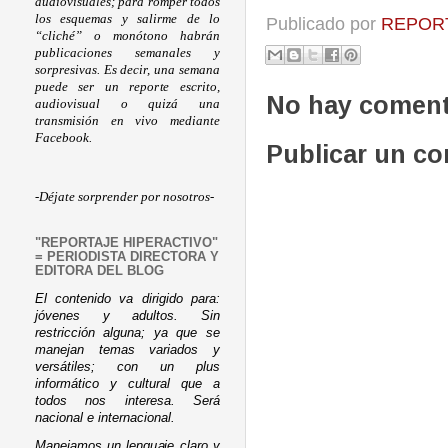
audiovisuales; para romper todos
los esquemas y salirme de lo
Publicado por
REPORT
“cliché” o monótono habrán
publicaciones semanales y
sorpresivas. Es decir, una semana
puede ser un reporte escrito,
No hay coment
audiovisual o quizá una
transmisión en vivo mediante
Facebook.
Publicar un c
-Déjate sorprender por nosotros-
"REPORTAJE HIPERACTIVO"
= PERIODISTA DIRECTORA Y
EDITORA DEL BLOG
El contenido va dirigido para:
jóvenes y adultos. Sin
restricción alguna; ya que se
manejan temas variados y
versátiles; con un plus
informático y cultural que a
todos nos interesa. Será
nacional e internacional.
Manejamos un lenguaje claro y