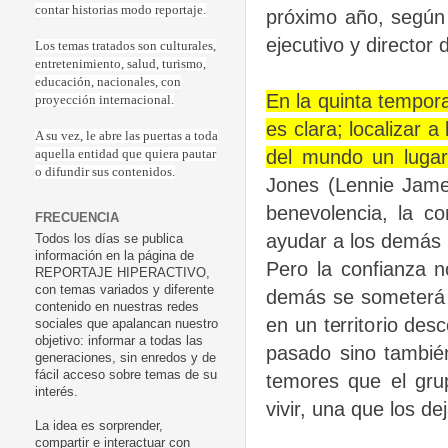
contar historias modo reportaje.
próximo año, según 
ejecutivo y director 
Los temas tratados son culturales,
entretenimiento, salud, turismo,
educación, nacionales, con
En la quinta tempor
proyección internacional.
es clara; localizar 
A su vez, le abre las puertas a toda
del mundo un lugar
aquella entidad que quiera pautar
o difundir sus contenidos.
Jones (Lennie James
benevolencia, la 
FRECUENCIA
ayudar a los demás 
Todos los días se publica
información en la página de
Pero la confianza n
REPORTAJE HIPERACTIVO,
con temas variados y diferente
demás se someterá a
contenido en nuestras redes
en un territorio des
sociales que apalancan nuestro
objetivo: informar a todas las
pasado sino tambié
generaciones, sin enredos y de
fácil acceso sobre temas de su
temores que el gr
interés.
vivir, una que los d
La idea es sorprender,
compartir e interactuar con