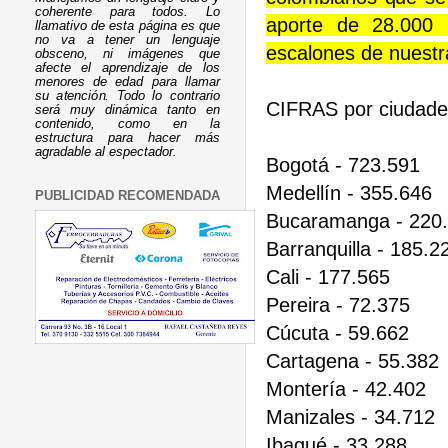
coherente para todos. Lo
aporte de 28.000 
llamativo de esta página es que
no va a tener un lenguaje
escalones de nuestr
obsceno, ni imágenes que
afecte el aprendizaje de los
menores de edad para llamar
su atención. Todo lo contrario
CIFRAS por ciudade
será muy dinámica tanto en
contenido, como en la
estructura para hacer más
agradable al espectador.
Bogotá - 723.591
Medellín - 355.646
PUBLICIDAD RECOMENDADA
Bucaramanga - 220
Barranquilla - 185.2
Cali - 177.565
Pereira - 72.375
Cúcuta - 59.662
Cartagena - 55.382
Montería - 42.402
Manizales - 34.712
Ibagué - 33.288