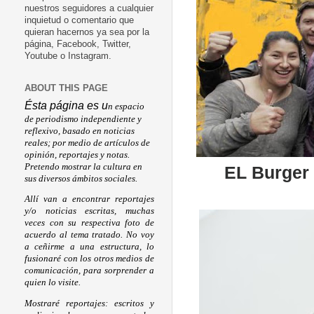
nuestros seguidores a cualquier
inquietud o comentario que
quieran hacernos ya sea por la
página, Facebook, Twitter,
Youtube o Instagram.
ABOUT THIS PAGE
Ésta página es u
n espacio
de periodismo independiente y
reflexivo, basado en noticias
reales; por medio de artículos de
opinión, reportajes y notas.
Pretendo mostrar la cultura en
EL Burger 
sus diversos ámbitos sociales.
Allí van a encontrar reportajes
y/o noticias escritas, muchas
veces con su respectiva foto de
acuerdo al tema tratado. No voy
a ceñirme a una estructura, lo
fusionaré con los otros medios de
comunicación, para sorprender a
quien lo visite.
Mostraré reportajes: escritos y