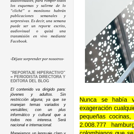
audiovisuales; para romper todos
los esquemas y salirme de lo
“cliché” o monótono habrán
publicaciones semanales y
sorpresivas. Es decir, una semana
puede ser un reporte escrito,
audiovisual o quizá una
transmisión en vivo mediante
Facebook.
-Déjate sorprender por nosotros-
"REPORTAJE HIPERACTIVO"
= PERIODISTA DIRECTORA Y
EDITORA DEL BLOG
El contenido va dirigido para:
jóvenes y adultos. Sin
Nunca se había vi
restricción alguna; ya que se
manejan temas variados y
exageración cualqui
versátiles; con un plus
informático y cultural que a
pequeñas cocinas, h
todos nos interesa. Será
2.008.777 hambur
nacional e internacional.
colombianos que se 
Manejamos un lenguaje claro y