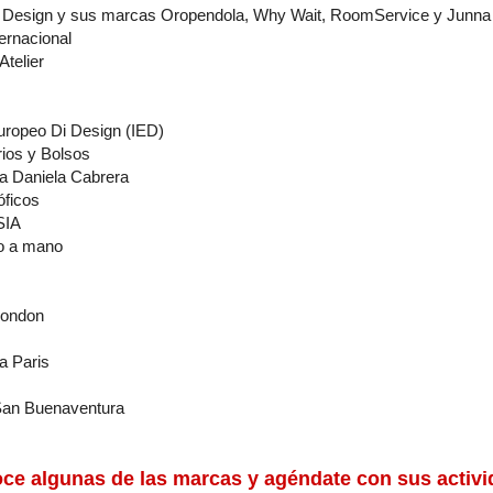
 Design y sus marcas Oropendola, Why Wait, RoomService y Junna
ernacional
Atelier
Europeo Di Design (IED)
rios y Bolsos
a Daniela Cabrera
óficos
SIA
o a mano
London
a Paris
San Buenaventura
ce algunas de las marcas y agéndate con sus activi