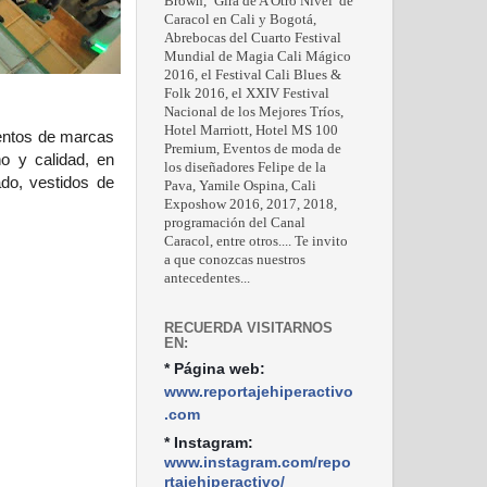
Brown, ‘Gira de A Otro Nivel’ de
Caracol en Cali y Bogotá,
Abrebocas del Cuarto Festival
Mundial de Magia Cali Mágico
2016, el Festival Cali Blues &
Folk 2016, el XXIV Festival
Nacional de los Mejores Tríos,
Hotel Marriott, Hotel MS 100
ientos de marcas
Premium, Eventos de moda de
o y calidad, en
los diseñadores Felipe de la
ado, vestidos de
Pava, Yamile Ospina, Cali
Exposhow 2016, 2017, 2018,
programación del Canal
Caracol, entre otros.... Te invito
a que conozcas nuestros
antecedentes...
RECUERDA VISITARNOS
EN:
* Página web:
www.reportajehiperactivo
.com
* Instagram:
www.instagram.com/repo
rtajehiperactivo/