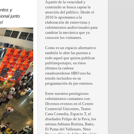
A partir de la veracidad y
contenido se busca captar la
ntos y
atención del público. Desde el
onal junto
2016 le apostamos a la
e!
elaboración de entrevistas y
cubrimientos audiovisuales para
cambiar la mecánica que ya
conocen los visitantes.
Como es un espacio alternativo
también le abre las puertas a
todo aquel que quiera publicar
publirreportajes; en éstos
últimos la cadena
estadounidense HBO nos ha
tenido incluidos en su
programación de pre estrenos.
Entre nuestros prestigiosos
cubrimientos contamos con:
Diversos eventos en el Centro
Comercial Unicentro, Teatro
Casa Comedia, Espacio T, el
diseñador Felipe de la Pava, los
artistas Adriana Bottina, Bako,
El Puma del Vallenato, Nino