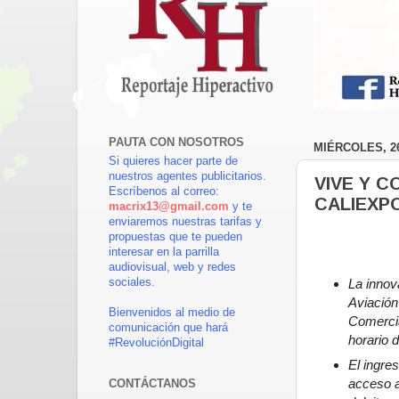
PAUTA CON NOSOTROS
MIÉRCOLES, 2
Si quieres hacer parte de
nuestros agentes publicitarios.
VIVE Y 
Escríbenos al correo:
CALIEXP
macrix13@gmail.com
y te
enviaremos nuestras tarifas y
propuestas que te pueden
interesar en la parrilla
audiovisual, web y redes
La innov
sociales.
Aviación
Bienvenidos al medio de
Comercia
comunicación que hará
horario 
#RevoluciónDigital
El ingre
acceso a
CONTÁCTANOS