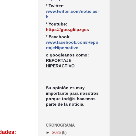
* Twitter:
www.twitter.com/noticiasr
h
* Youtube:
https://goo.gl/ipzgss
* Facebook:
www.facebook.com/Repo
rtajeHiperactivo
o googleanos como:
REPORTAJE
HIPERACTIVO
Su opinión es muy
importante para nosotros
porque tod@s hacemos
parte de la noticia.
CRONOGRAMA
dades:
►
2026
(8)