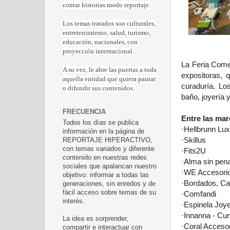
contar historias modo reportaje.
Los temas tratados son culturales,
entretenimiento, salud, turismo,
educación, nacionales, con
proyección internacional.
La Feria Come
A su vez, le abre las puertas a toda
expositoras, 
aquella entidad que quiera pautar
curaduría. Los
o difundir sus contenidos.
baño, joyería 
FRECUENCIA
Entre las mar
Todos los días se publica
·Hellbrunn Lu
información en la página de
·Skillus
REPORTAJE HIPERACTIVO,
con temas variados y diferente
·Fits2U
contenido en nuestras redes
·Alma sin pen
sociales que apalancan nuestro
·WE Accesori
objetivo: informar a todas las
·Bordados, Ca
generaciones, sin enredos y de
fácil acceso sobre temas de su
·Comfandi
interés.
·Espinela Joye
·Innanna - Cu
La idea es sorprender,
·Coral Acceso
compartir e interactuar con