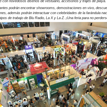
se con novedosos diseños de vestuario, accesorios y trajes de playa.
tantes podrán encontrar showrooms, demostraciones en vivo, descue
ones, además podrán interactuar con celebridades de la farándula naci
uipos de trabajo de Blu Radio, La X y La Z. ¡Una feria para no perders