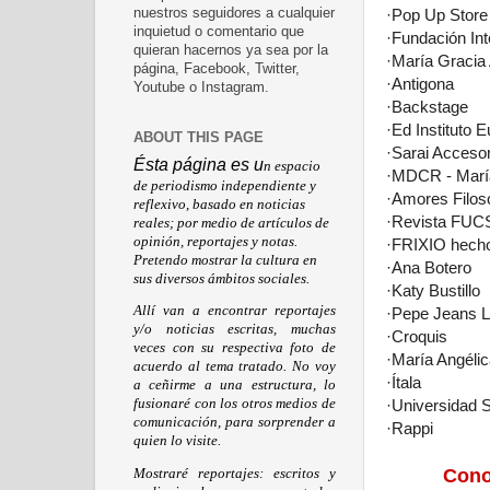
·Pop Up Store
nuestros seguidores a cualquier
inquietud o comentario que
·Fundación Int
quieran hacernos ya sea por la
·María Gracia 
página, Facebook, Twitter,
·Antigona
Youtube o Instagram.
·Backstage
·Ed Instituto 
ABOUT THIS PAGE
·Sarai Acceso
Ésta página es u
n espacio
·MDCR - Marí
de periodismo independiente y
·Amores Filos
reflexivo, basado en noticias
·Revista FUC
reales; por medio de artículos de
opinión, reportajes y notas.
·FRIXIO hech
Pretendo mostrar la cultura en
·Ana Botero
sus diversos ámbitos sociales.
·Katy Bustillo
Allí van a encontrar reportajes
·Pepe Jeans 
y/o noticias escritas, muchas
·Croquis
veces con su respectiva foto de
·María Angélic
acuerdo al tema tratado. No voy
·Ítala
a ceñirme a una estructura, lo
·Universidad 
fusionaré con los otros medios de
comunicación, para sorprender a
·Rappi
quien lo visite.
Cono
Mostraré reportajes: escritos y