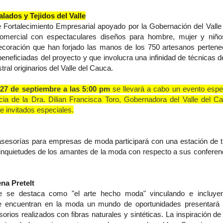
lados y Tejidos del Valle
e Fortalecimiento Empresarial apoyado por la Gobernación del Valle
omercial con espectaculares diseños para hombre, mujer y niño
decoración que han forjado las manos de los 750 artesanos pertene
eneficiadas del proyecto y que involucra una infinidad de técnicas d
ral originarios del Valle del Cauca.
s 27 de septiembre a las 5:00 pm
se llevará a cabo un evento espe
cia de la Dra. Dilian Francisca Toro, Gobernadora del Valle del 
 invitados especiales.
sesorías para empresas de moda participará con una estación de t
 inquietudes de los amantes de la moda con respecto a sus confere
na Pretelt
 se destaca como "el arte hecho moda" vinculando e incluye
ue encuentran en la moda un mundo de oportunidades presentará
orios realizados con fibras naturales y sintéticas. La inspiración d