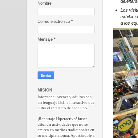
deleitar
Nombre
Los visi
exhibici
Correo electrónico
*
a los eq
Mensaje
*
MISIÓN
Informar a jóvenes y adultos con
un lenguaje fácil e interactivo que
nutra el intelecto de cada uno.
¡Reportaje Hiperactiv
o! busca
difundir actividades que no se
emiten en medios tradicionales en
su multiplataforma. Apostándole a