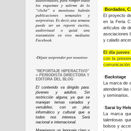
audiovisuales; para romper todos
los esquemas y salirme de lo
·
Bordados, Ca
“cliché” o monótono habrán
El proyecto d
publicaciones semanales y
sorpresivas. Es decir, una semana
en la Feria C
puede ser un reporte escrito,
artículos de 
audiovisual o quizá una
asociaciones b
transmisión en vivo mediante
y calado ancest
Facebook.
E
l día jueve
-Déjate sorprender por nosotros-
con la presen
comunicación e
"REPORTAJE HIPERACTIVO"
= PERIODISTA DIRECTORA Y
·
Backstage
EDITORA DEL BLOG
La marca de a
El contenido va dirigido para:
atenderán las
jóvenes y adultos. Sin
y seminarios.
restricción alguna; ya que se
manejan temas variados y
·
Sarai by Hele
versátiles; con un plus
informático y cultural que a
La marca que
todos nos interesa. Será
talentosas q
nacional e internacional.
bolsos y acces
Manejamos un lenguaje claro y