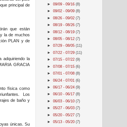
►
09/09 - 09/16
(8)
que principal de
►
09/02 - 09/09
(8)
►
08/26 - 09/02
(7)
►
08/19 - 08/26
(7)
tirán que están
►
08/12 - 08/19
(7)
d y la de muchos
►
08/05 - 08/12
(7)
ación PLAN y de
►
07/29 - 08/05
(11)
►
07/22 - 07/29
(11)
a adquiriendo la
►
07/15 - 07/22
(9)
a MARIA GRACIA
►
07/08 - 07/15
(6)
►
07/01 - 07/08
(8)
►
06/24 - 07/01
(6)
►
06/17 - 06/24
(9)
anto física como
iunfantes. Los
►
06/10 - 06/17
(8)
trajes de baño y
►
06/03 - 06/10
(7)
►
05/27 - 06/03
(7)
►
05/20 - 05/27
(7)
►
05/13 - 05/20
(7)
joyas únicas. Su