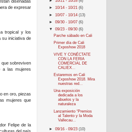
►
10/21 - 10/28
(6)
están diseñadas
nera de expresar
►
10/14 - 10/21
(6)
►
10/07 - 10/14
(13)
►
09/30 - 10/07
(6)
▼
09/23 - 09/30
(6)
 tropical y los
Parche sábado en Cali
su iniciativa de
Primer día de Cali
Exposhow 2018
VIVE Y CONÉCTATE
CON LA FERIA
es que sobreviven
COMERCIAL DE
CALIEX...
e a las mujeres
Estaremos en Cali
Exposhow 2018. Mira
nuestras red...
Una exposición
o en oro, piezas
dedicada a los
 las mujeres que
abuelos y la
naturaleza
Lanzamiento “Premios
al Talento y la Moda
Vallecau...
or Felipe de la
►
09/16 - 09/23
(10)
culturas del país