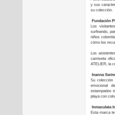
y sus caracte
su colección.
·
Fundación P
Los visitante
surfeando, pa
niños colombi
cómo los recu
Los asistente
camiseta ofi
ATELIER, la cu
·
Inanna Swi
Su colección E
emocional de
estampados en 
playa con colo
·
Inmaculata b
Esta marca te