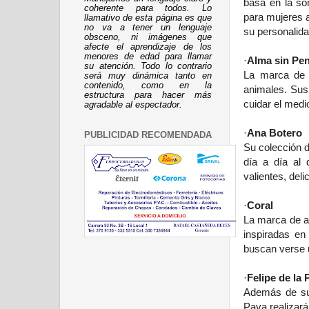
basa en la so
coherente para todos. Lo
para mujeres 
llamativo de esta página es que
no va a tener un lenguaje
su personalida
obsceno, ni imágenes que
afecte el aprendizaje de los
menores de edad para llamar
·
Alma sin Pe
su atención. Todo lo contrario
La marca de s
será muy dinámica tanto en
contenido, como en la
animales. Sus
estructura para hacer más
cuidar el medi
agradable al espectador.
·
Ana Botero
PUBLICIDAD RECOMENDADA
Su colección d
día a día al 
valientes, deli
·
Coral
La marca de a
inspiradas en
buscan verse u
·
Felipe de la 
Además de su 
Pava realizará