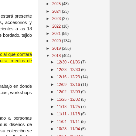
►
2025
(48)
►
2024
(23)
 estará presente
►
2023
(27)
s, accesorios y
►
2022
(18)
cientes a las 18
►
2021
(59)
e bordado, tejido
►
2020
(134)
►
2019
(255)
cial que contará
▼
2018
(404)
Cauca, medios de
►
12/30 - 01/06
(7)
►
12/23 - 12/30
(6)
►
12/16 - 12/23
(14)
►
12/09 - 12/16
(11)
rabajo en donde
ncias, workshops
►
12/02 - 12/09
(9)
►
11/25 - 12/02
(5)
►
11/18 - 11/25
(7)
►
11/11 - 11/18
(6)
ndo a personas
►
11/04 - 11/11
(5)
 sus diseños de
►
10/28 - 11/04
(5)
e su colección se