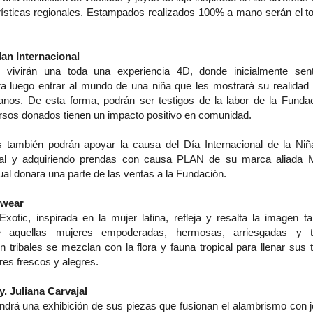
rísticas regionales. Estampados realizados 100% a mano serán el to
lan
Internacional
s vivirán una toda una experiencia 4D, donde inicialmente sen
ra luego entrar al mundo de una niña que les mostrará su realida
anos. De esta forma, podrán ser testigos de la labor de la Fund
rsos donados tienen un impacto positivo en comunidad.
s también podrán apoyar la causa del Día Internacional de la Niñ
cial y adquiriendo prendas con causa PLAN de su marca aliad
al donara una parte de las ventas a la Fundación.
mwear
xotic, inspirada en la mujer latina, refleja y resalta la imagen t
 aquellas mujeres empoderadas, hermosas, arriesgadas y tr
tribales se mezclan con la flora y fauna tropical para llenar sus 
res frescos y alegres.
y. Juliana Carvajal
ndrá una exhibición de sus piezas que fusionan el alambrismo con 