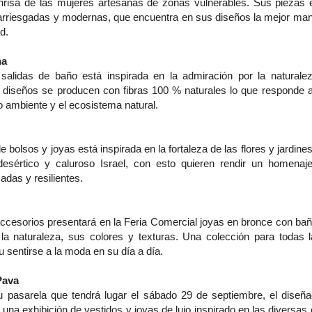
nrisa de las mujeres artesanas de zonas vulnerables. Sus piezas 
arriesgadas y modernas, que encuentra en sus diseños la mejor ma
d.
na
alidas de baño está inspirada en la admiración por la naturaleza
 diseños se producen con fibras 100 % naturales lo que responde a 
o ambiente y el ecosistema natural.
e bolsos y joyas está inspirada en la fortaleza de las flores y jardin
desértico y caluroso Israel, con esto quieren rendir un homenaj
cadas y resilientes.
ccesorios presentará en la Feria Comercial joyas en bronce con bañ
 la naturaleza, sus colores y texturas. Una colección para todas
 sentirse a la moda en su día a día.
Pava
pasarela que tendrá lugar el sábado 29 de septiembre, el diseñad
 una exhibición de vestidos y joyas de lujo inspirado en las diversas 