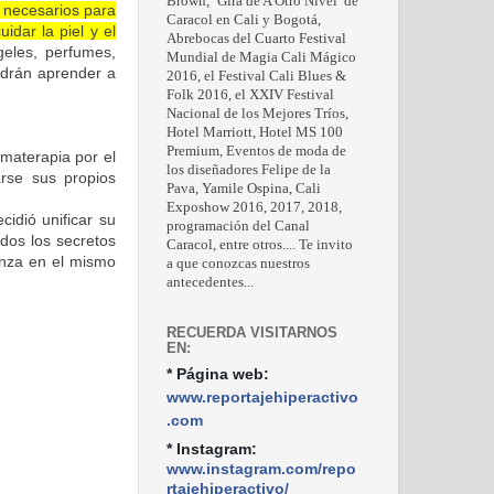
Brown, ‘Gira de A Otro Nivel’ de
s necesarios para
Caracol en Cali y Bogotá,
idar la piel y el
Abrebocas del Cuarto Festival
eles, perfumes,
Mundial de Magia Cali Mágico
odrán aprender a
2016, el Festival Cali Blues &
Folk 2016, el XXIV Festival
Nacional de los Mejores Tríos,
Hotel Marriott, Hotel MS 100
Premium, Eventos de moda de
omaterapia por el
los diseñadores Felipe de la
rse sus propios
Pava, Yamile Ospina, Cali
Exposhow 2016, 2017, 2018,
idió unificar su
programación del Canal
odos los secretos
Caracol, entre otros.... Te invito
anza en el mismo
a que conozcas nuestros
antecedentes...
RECUERDA VISITARNOS
EN:
* Página web:
www.reportajehiperactivo
.com
* Instagram:
www.instagram.com/repo
rtajehiperactivo/