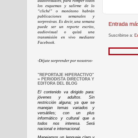
audiovisuales; para romper todos
los esquemas y salirme de lo
“cliché” o monótono habrán
publicaciones semanales y
sorpresivas. Es decir, una semana
Entrada más
puede ser un reporte escrito,
audiovisual o quizá una
Suscribirse a:
E
transmisión en vivo mediante
Facebook.
-Déjate sorprender por nosotros-
"REPORTAJE HIPERACTIVO"
= PERIODISTA DIRECTORA Y
EDITORA DEL BLOG
El contenido va dirigido para:
jóvenes y adultos. Sin
restricción alguna; ya que se
manejan temas variados y
versátiles; con un plus
informático y cultural que a
todos nos interesa. Será
nacional e internacional.
Manejamos un lenguaje claro y