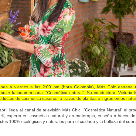
lunes a viernes a las 2:00 pm (hora Colombia), Más Chic estrena 
mujer latinoamericana: “Cosmética natural”. Su conductora, Victoria 
ductos de cosmética caseros, a través de plantas e ingredientes natur
bril llega al canal de televisión Más Chic, “Cosmética Natural” el p
ell, experta en cosmética natural y aromaterapia, enseña a hacer de 
uctos 100% ecológicos y naturales para el cuidado y la belleza del cuer