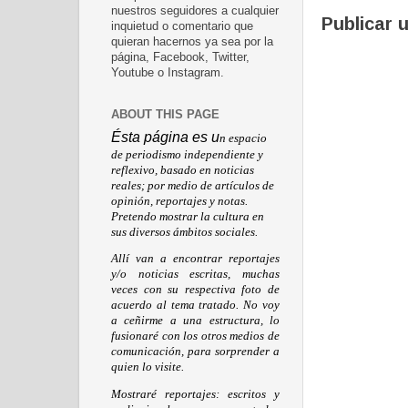
nuestros seguidores a cualquier
Publicar 
inquietud o comentario que
quieran hacernos ya sea por la
página, Facebook, Twitter,
Youtube o Instagram.
ABOUT THIS PAGE
Ésta página es u
n espacio
de periodismo independiente y
reflexivo, basado en noticias
reales; por medio de artículos de
opinión, reportajes y notas.
Pretendo mostrar la cultura en
sus diversos ámbitos sociales.
Allí van a encontrar reportajes
y/o noticias escritas, muchas
veces con su respectiva foto de
acuerdo al tema tratado. No voy
a ceñirme a una estructura, lo
fusionaré con los otros medios de
comunicación, para sorprender a
quien lo visite.
Mostraré reportajes: escritos y