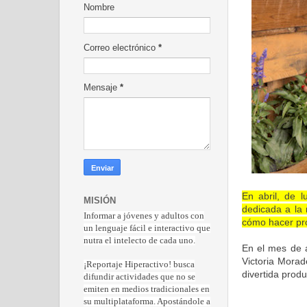
Nombre
Correo electrónico
*
Mensaje
*
En abril, de 
MISIÓN
dedicada a la 
Informar a jóvenes y adultos con
cómo hacer pro
un lenguaje fácil e interactivo que
nutra el intelecto de cada uno.
En el mes de a
Victoria Morad
¡Reportaje Hiperactiv
o! busca
divertida prod
difundir actividades que no se
emiten en medios tradicionales en
su multiplataforma. Apostándole a