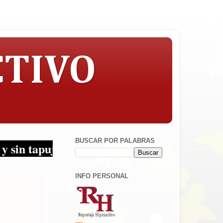
CTIVO
BUSCAR POR PALABRAS
ujos... ¡Periodismo en sus multiplataformas!
INFO PERSONAL