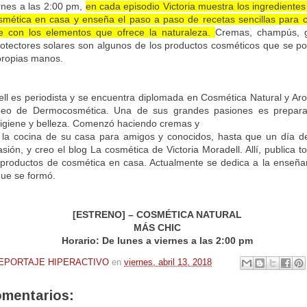
rnes a las 2:00 pm,
en cada episodio Victoria muestra los ingrediente
smética en casa y enseña el paso a paso de recetas sencillas para cu
e con los elementos que ofrece la naturaleza.
Cremas, champús, g
rotectores solares son algunos de los productos cosméticos que se p
propias manos.
ell es periodista y se encuentra diplomada en Cosmética Natural y Ar
opeo de Dermocosmética. Una de sus grandes pasiones es prepara
igiene y belleza. Comenzó haciendo cremas y
la cocina de su casa para amigos y conocidos, hasta que un día dec
sión, y creo el blog La cosmética de Victoria Moradell. Allí, publica t
s productos de cosmética en casa. Actualmente se dedica a la enseñ
 que se formó.
[ESTRENO] – COSMÉTICA NATURAL
MÁS CHIC
Horario: De lunes a viernes a las 2:00 pm
EPORTAJE HIPERACTIVO
en
viernes, abril 13, 2018
omentarios: