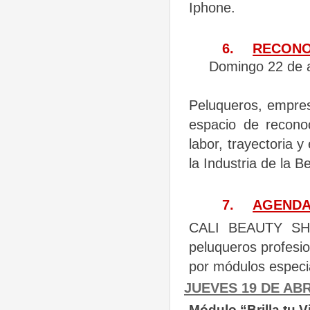
Iphone.
6.
RECONO
Domingo 22 de ab
Peluqueros, empres
espacio de recon
labor, trayectoria 
la Industria de la B
7.
AGEND
CALI
BEAUTY
S
peluqueros profesio
por módulos especi
JUEVES 19 DE ABR
Módulo “Brilla tu V