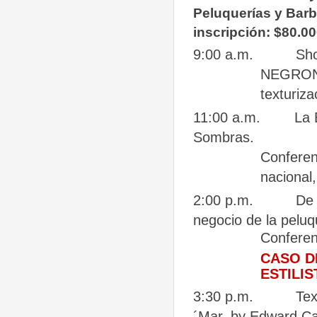
Peluquerías y Barbe
inscripción: $80.0
9:00 a.m.
Sho
NEGRON-
texturiza
11:00
a.m.
La 
Sombras.
Conferen
nacional
2:00 p.m.
De 
negocio de la
peluq
Conferen
CASO D
ESTILI
3:30 p.m.
Tex
´Mar, by Edward
C