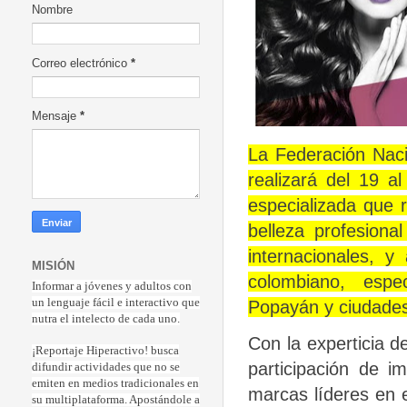
Nombre
Correo electrónico
*
Mensaje
*
La Federación Nac
realizará del 19 
especializada que r
belleza profesiona
internacionales, y
MISIÓN
colombiano, espe
Informar a jóvenes y adultos con
un lenguaje fácil e interactivo que
Popayán y ciudades
nutra el intelecto de cada uno.
Con la experticia d
¡Reportaje Hiperactiv
o! busca
participación de i
difundir actividades que no se
emiten en medios tradicionales en
marcas líderes en 
su multiplataforma. Apostándole a