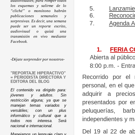
audiovisuales; para romper todos
los esquemas y salirme de lo
5.
Lanzamie
“cliché” o monótono habrán
6.
Reconocim
publicaciones semanales y
sorpresivas. Es decir, una semana
7.
Agenda A
puede ser un reporte escrito,
audiovisual o quizá una
transmisión en vivo mediante
Facebook.
1.
FERIA 
Abierta al públic
-Déjate sorprender por nosotros-
8:00 p.m. - Entr
"REPORTAJE HIPERACTIVO"
Recorrido por el 
= PERIODISTA DIRECTORA Y
EDITORA DEL BLOG
personal, en el que
El contenido va dirigido para:
adquirir a precio
jóvenes y adultos. Sin
restricción alguna; ya que se
presentados por em
manejan temas variados y
peluquerías, barb
versátiles; con un plus
informático y cultural que a
independientes y ma
todos nos interesa. Será
nacional e internacional.
Del 19 al 22 de abr
Manejamos un lenguaje claro y