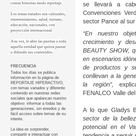
contar historias modo reportaje.
se llevará a c
Convenciones Verd
Los temas tratados son culturales,
entretenimiento, salud, turismo,
sector Pance al sur
educación, nacionales, con
proyección internacional.
“En nuestro obje
crecimiento y des
A su vez, le abre las puertas a toda
aquella entidad que quiera pautar
BEAUTY SHOW, que 
o difundir sus contenidos.
en escenarios idóne
FRECUENCIA
de productos y se
Todos los días se publica
conllevan a la ge
información en la página de
REPORTAJE HIPERACTIVO,
la región”,
expli
con temas variados y diferente
FENALCO Valle del
contenido en nuestras redes
sociales que apalancan nuestro
objetivo: informar a todas las
A lo que Gladys B
generaciones, sin enredos y de
fácil acceso sobre temas de su
sector de la bell
interés.
potencial en el V
La idea es sorprender,
tendencia a seguir
compartir e interactuar con