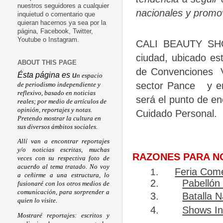
nuestros seguidores a cualquier
nacionales y promo
inquietud o comentario que
quieran hacernos ya sea por la
página, Facebook, Twitter,
Youtube o Instagram.
CALI BEAUTY SHOW
ciudad, ubicado est
ABOUT THIS PAGE
de Convenciones
Ésta página es u
n espacio
sector Pance
y e
de periodismo independiente y
reflexivo, basado en noticias
será el punto de en
reales; por medio de artículos de
opinión, reportajes y notas.
Cuidado
Personal.
Pretendo mostrar la cultura en
sus diversos ámbitos sociales.
Allí van a encontrar reportajes
y/o noticias escritas, muchas
RAZONES PARA N
veces con su respectiva foto de
acuerdo al tema tratado. No voy
1.
Feria
Come
a ceñirme a una estructura, lo
2.
Pabellón
fusionaré con los otros medios de
comunicación, para sorprender a
3.
Batalla 
quien lo visite.
4.
Shows In
Mostraré reportajes: escritos y