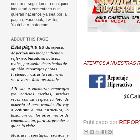
nuestros seguidores a cualquier
inquietud o comentario que
quieran hacernos ya sea por la
página, Facebook, Twitter,
Youtube o Instagram.
ABOUT THIS PAGE
Ésta página es u
n espacio
de periodismo independiente y
reflexivo, basado en noticias
ATENTOS A NUESTRAS 
reales; por medio de artículos de
opinión, reportajes y notas.
Pretendo mostrar la cultura en
sus diversos ámbitos sociales.
Allí van a encontrar reportajes
y/o noticias escritas, muchas
@Cali
veces con su respectiva foto de
acuerdo al tema tratado. No voy
a ceñirme a una estructura, lo
fusionaré con los otros medios de
comunicación, para sorprender a
Publicado por
REPORT
quien lo visite.
Mostraré reportajes: escritos y