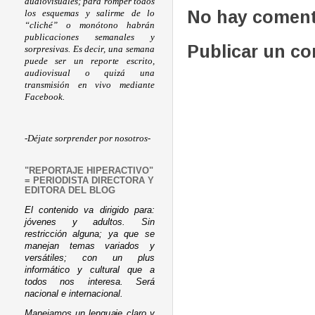
audiovisuales; para romper todos
No hay coment
los esquemas y salirme de lo
“cliché” o monótono habrán
publicaciones semanales y
Publicar un c
sorpresivas. Es decir, una semana
puede ser un reporte escrito,
audiovisual o quizá una
transmisión en vivo mediante
Facebook.
-Déjate sorprender por nosotros-
"REPORTAJE HIPERACTIVO"
= PERIODISTA DIRECTORA Y
EDITORA DEL BLOG
El contenido va dirigido para:
jóvenes y adultos. Sin
restricción alguna; ya que se
manejan temas variados y
versátiles; con un plus
informático y cultural que a
todos nos interesa. Será
nacional e internacional.
Manejamos un lenguaje claro y