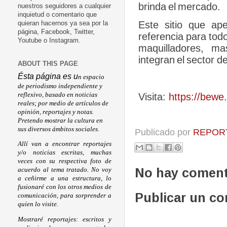
brinda
el
mercado.
nuestros seguidores a cualquier
inquietud o comentario que
Este
sitio
que
ap
quieran hacernos ya sea por la
página, Facebook, Twitter,
referencia
para
tod
Youtube o Instagram.
maquilladores,
mas
integran
el
sector
d
ABOUT THIS PAGE
Ésta página es u
n espacio
de periodismo independiente y
reflexivo, basado en noticias
Visita:
https://bewe
reales; por medio de artículos de
opinión, reportajes y notas.
Pretendo mostrar la cultura en
sus diversos ámbitos sociales.
Publicado por
REPORT
Allí van a encontrar reportajes
y/o noticias escritas, muchas
veces con su respectiva foto de
No hay coment
acuerdo al tema tratado. No voy
a ceñirme a una estructura, lo
fusionaré con los otros medios de
Publicar un c
comunicación, para sorprender a
quien lo visite.
Mostraré reportajes: escritos y