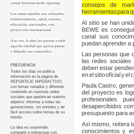
contar historias modo reportaje.
consejos
de
mark
herramientas
para
q
Los temas tratados son culturales,
entretenimiento, salud, turismo,
Al
sitio
se
han
unid
educación, nacionales, con
BEWE
es
consegu
proyección internacional.
canal
sus
conocim
A su vez, le abre las puertas a toda
puedan
aprender
a
aquella entidad que quiera pautar
o difundir sus contenidos.
Las
personas
que
las
redes
sociales
FRECUENCIA
deben
estar
pendie
Todos los días se publica
en
el
sitio
oficial
y
el
c
información en la página de
REPORTAJE HIPERACTIVO,
Paula
Castro,
gene
con temas variados y diferente
del
proyecto
es log
contenido en nuestras redes
sociales que apalancan nuestro
profesionales
pue
objetivo: informar a todas las
desapercibidos
co
generaciones, sin enredos y de
presupuesto
para
a
fácil acceso sobre temas de su
interés.
Así
mismo,
reitera
l
La idea es sorprender,
conocimientos
y
e
compartir e interactuar con