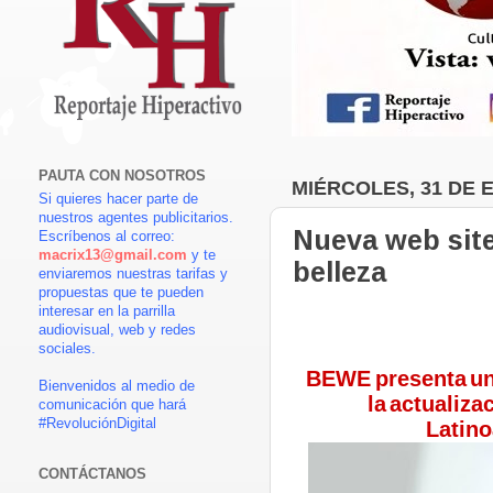
PAUTA CON NOSOTROS
MIÉRCOLES, 31 DE 
Si quieres hacer parte de
nuestros agentes publicitarios.
Nueva web site
Escríbenos al correo:
macrix13@gmail.com
y te
belleza
enviaremos nuestras tarifas y
propuestas que te pueden
interesar en la parrilla
audiovisual, web y redes
sociales.
BEWE
presenta
u
Bienvenidos al medio de
la
actualiza
comunicación que hará
#RevoluciónDigital
Latin
CONTÁCTANOS