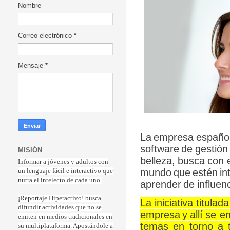
Nombre
Correo electrónico
*
Mensaje
*
La
empresa
españo
software
de
gestión
MISIÓN
belleza,
busca
con
Informar a jóvenes y adultos con
mundo
que
estén
in
un lenguaje fácil e interactivo que
nutra el intelecto de cada uno.
aprender
de
influen
¡Reportaje Hiperactiv
o! busca
La
iniciativa
titulada
difundir actividades que no se
empresa
y
allí
se en
emiten en medios tradicionales en
temas en torno a t
su multiplataforma. Apostándole a