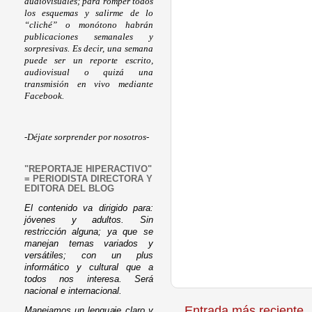
audiovisuales; para romper todos
los esquemas y salirme de lo
“cliché” o monótono habrán
publicaciones semanales y
sorpresivas. Es decir, una semana
puede ser un reporte escrito,
audiovisual o quizá una
transmisión en vivo mediante
Facebook.
-Déjate sorprender por nosotros-
"REPORTAJE HIPERACTIVO"
= PERIODISTA DIRECTORA Y
EDITORA DEL BLOG
El contenido va dirigido para:
jóvenes y adultos. Sin
restricción alguna; ya que se
manejan temas variados y
versátiles; con un plus
informático y cultural que a
todos nos interesa. Será
nacional e internacional.
Entrada más reciente
Manejamos un lenguaje claro y