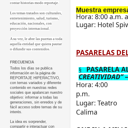
contar historias modo reportaje.
Muestra empresar
Los temas tratados son culturales,
Hora: 8:00 a.m. a
entretenimiento, salud, turismo,
Lugar: Hotel Spiw
educación, nacionales, con
proyección internacional.
A su vez, le abre las puertas a toda
aquella entidad que quiera pautar
o difundir sus contenidos.
PASARELAS DEL
FRECUENCIA
PASARELA AL
§
Todos los días se publica
información en la página de
CREATIVIDAD”
REPORTAJE HIPERACTIVO,
Hora: 4:00
con temas variados y diferente
contenido en nuestras redes
p.m.
sociales que apalancan nuestro
objetivo: informar a todas las
Lugar: Teatro
generaciones, sin enredos y de
fácil acceso sobre temas de su
Calima
interés.
La idea es sorprender,
compartir e interactuar con