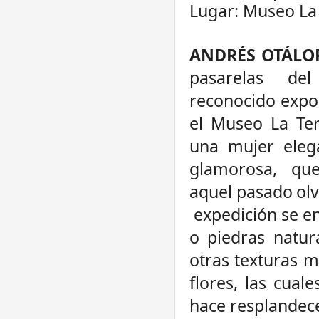
Lugar: Museo La 
ANDRÉS OTÁL
pasarelas de
reconocido
expo
el
Museo
La
Ter
una mujer elega
glamorosa, qu
aquel
pasado
ol
expedición
se
e
o piedras natur
otras texturas 
flores, las cua
hace resplandece