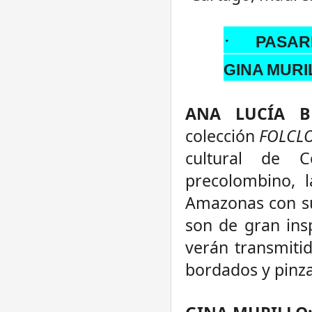
·
PASAR
GINA
MURI
ANA LUCÍA 
colección
FOLCLO
cultural de C
precolombino, l
Amazonas con su
son de gran insp
verán transmitid
bordados y pinza