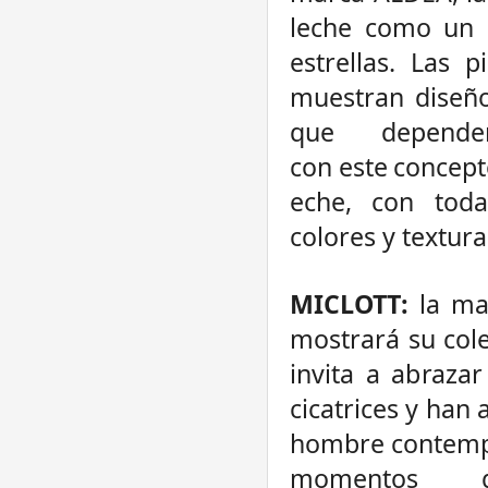
leche como un 
estrellas. Las 
muestran diseño
que depende
con
este
concept
eche,
con
toda
colores y
textura
MICLOTT:
la ma
mostrará su col
invita a abraza
cicatrices y han 
hombre contempo
momentos g