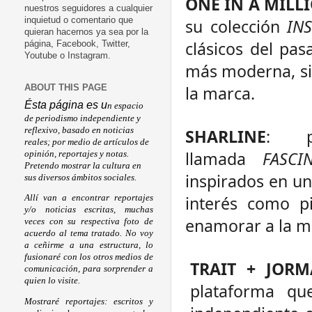
ONE IN A MILL
nuestros seguidores a cualquier
su colección
IN
inquietud o comentario que
quieran hacernos ya sea por la
clásicos del pas
página, Facebook, Twitter,
Youtube o Instagram.
más moderna, sin
la marca.
ABOUT THIS PAGE
Ésta página es u
n espacio
de periodismo independiente y
reflexivo, basado en noticias
SHARLINE
: p
reales; por medio de artículos de
llamada
FASC
opinión, reportajes y notas.
Pretendo mostrar la cultura en
inspirados en un 
sus diversos ámbitos sociales.
interés como pi
Allí van a encontrar reportajes
y/o noticias escritas, muchas
enamorar a la m
veces con su respectiva foto de
acuerdo al tema tratado. No voy
a ceñirme a una estructura, lo
fusionaré con los otros medios de
TRAIT + JOR
comunicación, para sorprender a
quien lo visite.
plataforma qu
Mostraré reportajes: escritos y