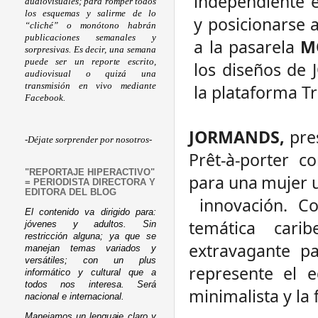
independiente 
audiovisuales; para romper todos
los esquemas y salirme de lo
y posicionarse a
“cliché” o monótono habrán
publicaciones semanales y
a la pasarela
M
sorpresivas. Es decir, una semana
puede ser un reporte escrito,
los diseños de
audiovisual o quizá una
transmisión en vivo mediante
la plataforma Tr
Facebook.
JORMANDS,
pre
-Déjate sorprender por nosotros-
Prêt-à-porter
co
"REPORTAJE HIPERACTIVO"
para
una
mujer
= PERIODISTA DIRECTORA Y
EDITORA DEL BLOG
innovación.
C
El contenido va dirigido para:
temática cari
jóvenes y adultos. Sin
restricción alguna; ya que se
extravagante p
manejan temas variados y
versátiles; con un plus
represente el e
informático y cultural que a
todos nos interesa. Será
minimalista y la
nacional e internacional.
Manejamos un lenguaje claro y