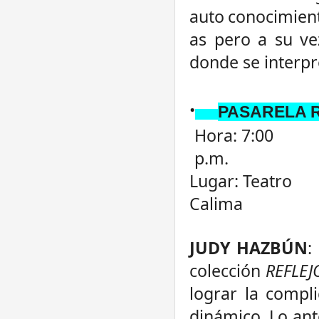
auto
conocimien
as
pero
a
su
ve
donde se interpr
·
PASARELA R
Hora: 7:00
p.m.
Lugar: Teatro
Calima
JUDY HAZBÚN
:
colección
REFLEJ
lograr la compl
dinámico. Lo ant