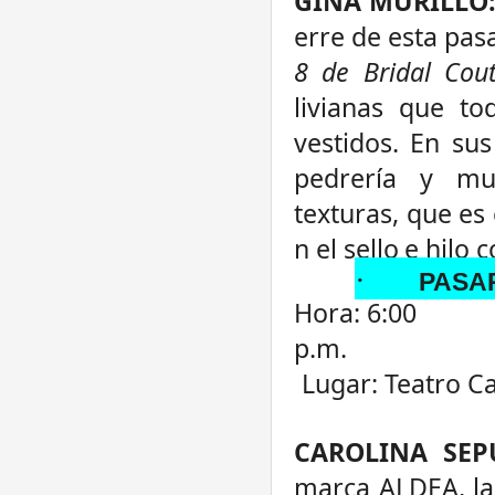
GINA
MURILLO
erre
de
esta
pas
8 de Bridal Cou
livianas que to
vestidos. En su
pedrería y mu
texturas,
que
es
n
el
sello
e
hilo
c
·
PASA
Hora: 6:00
p.m.
Lugar: Teatro C
CAROLINA SE
marca ALDEA, la