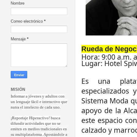
Nombre
Correo electrónico
*
Mensaje
*
Rueda de
Negoc
Hora: 9:00 a.m. a
Lugar: Hotel Spiw
Es una plata
especializados 
MISIÓN
Informar a jóvenes y adultos con
Sistema Moda que
un lenguaje fácil e interactivo que
nutra el intelecto de cada uno.
apoyo de la Alc
este espacio con
¡Reportaje Hiperactiv
o! busca
difundir actividades que no se
calzado y marroq
emiten en medios tradicionales en
su multiplataforma. Apostándole a