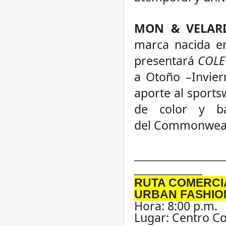
MON & VELAR
marca nacida en
presentará
COLE
a
Otoño
–
Invier
aporte al sports
de color y bas
del
Commonweal
____________________
_______________
RUTA COMERCIA
URBAN FASHIO
Hora: 8:00 p.m.
Lugar: Centro C