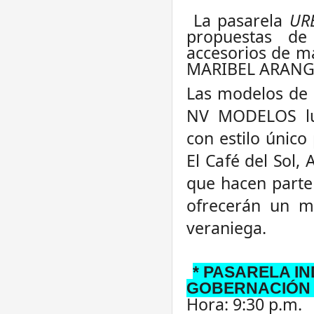
La pasarela
UR
propuestas d
accesorios de m
MARIBEL ARANGO
Las modelos de
NV MODELOS luci
con estilo único 
El Café del Sol,
que hacen parte
ofrecerán un m
veraniega.
* PASARELA IN
GOBERNACIÓN 
Hora: 9:30 p.m.